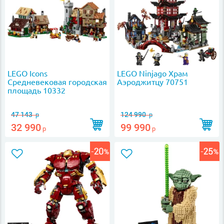
LEGO Icons
LEGO Ninjago Храм
Средневековая городская
Аэроджитцу 70751
площадь 10332
47 143
124 990
р
р
32 990
99 990
р
р