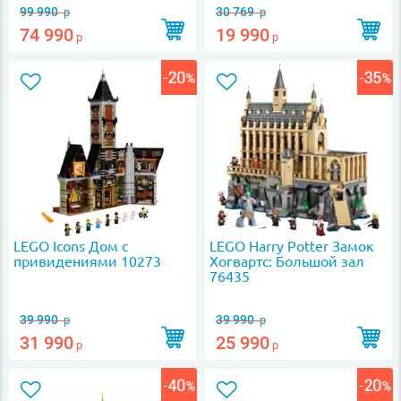
99 990
30 769
р
р
74 990
19 990
р
р
LEGO Icons Дом с
LEGO Harry Potter Замок
привидениями 10273
Хогвартс: Большой зал
76435
39 990
39 990
р
р
31 990
25 990
р
р