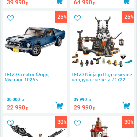
39 990
64 990
р
р
LEGO Creator Форд
LEGO Ninjago Подземелье
Мустанг 10265
колдуна-скелета 71722
30 000
39 990
р
р
22 990
29 990
р
р