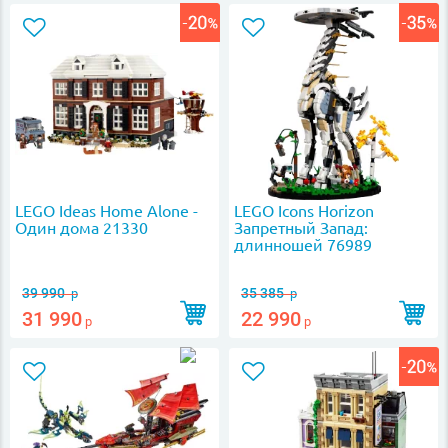
LEGO Ideas Home Alone -
LEGO Icons Horizon
Один дома 21330
Запретный Запад:
длинношей 76989
39 990
35 385
р
р
31 990
22 990
р
р