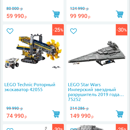
80 000
124 990
р
р
59 990
99 990
р
р
LEGO Technic Роторный
LEGO Star Wars
экскаватор 42055
Имперский звездный
разрушитель 2019 года
75252
99 990
214 286
р
р
74 990
149 990
р
р