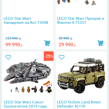
LEGO Star Wars
LEGO Star Wars Призрак и
Нападение на Хот 75098
Фантом II 75357
124 990
39 990
р
р
99 990
29 990
р
р
LEGO Star Wars Сокол
LEGO Technic Land Rover
Тысячелетия 2019 года
Defender 42110