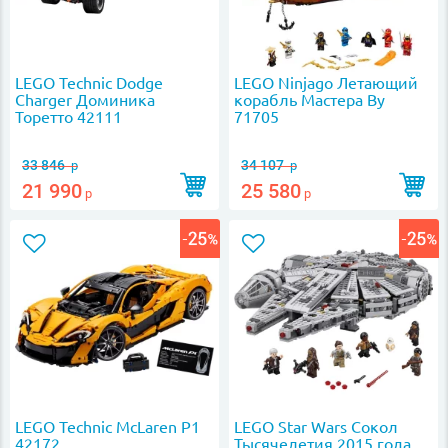
LEGO Technic Dodge
LEGO Ninjago Летающий
Charger Доминика
корабль Мастера Ву
Торетто 42111
71705
33 846
34 107
р
р
21 990
25 580
р
р
LEGO Technic McLaren P1
LEGO Star Wars Сокол
42172
Тысячелетия 2015 года