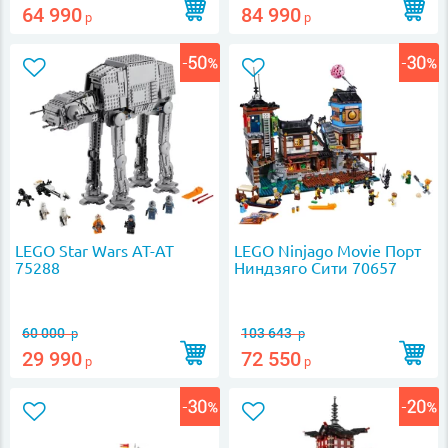
64 990
84 990
р
р
LEGO Star Wars AT-AT
LEGO Ninjago Movie Порт
75288
Ниндзяго Сити 70657
60 000
103 643
р
р
29 990
72 550
р
р