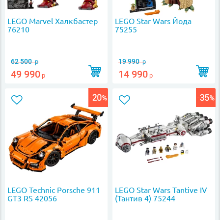
LEGO Marvel Халкбастер
LEGO Star Wars Йода
76210
75255
62 500
19 990
р
р
49 990
14 990
р
р
LEGO Technic Porsche 911
LEGO Star Wars Tantive IV
GT3 RS 42056
(Тантив 4) 75244