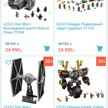
LEGO Star Wars
LEGO Ninjago Подводный
Командный шаттл Кайло
«Дар Судьбы» 71756
Рена 75104
38 462
38 462
р
р
24 990
24 990
р
р
LEGO Star Wars
LEGO Ninjago Movie Робот