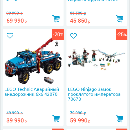
99 990
65 500
р
р
69 990
45 850
р
р
LEGO Technic Аварийный
LEGO Ninjago Замок
внедорожник 6х6 42070
проклятого императора
70678
49 990
79 990
р
р
39 990
59 990
р
р