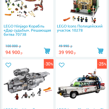
LEGO Ninjago Корабль
LEGO Icons Полицейский
«Дар судьбы». Решающая
участок 10278
битва 70738
100 000
49 990
р
р
94 900
39 990
р
р