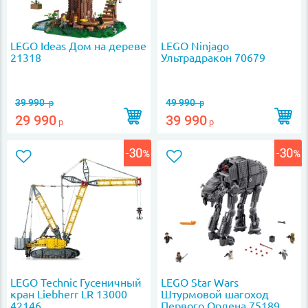
LEGO Ideas Дом на дереве
LEGO Ninjago
21318
Ультрадракон 70679
39 990
49 990
р
р
29 990
39 990
р
р
LEGO Technic Гусеничный
LEGO Star Wars
кран Liebherr LR 13000
Штурмовой шагоход
42146
Первого Ордена 75189