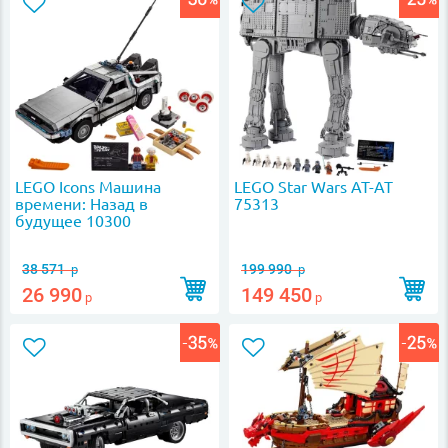
LEGO Icons Машина
LEGO Star Wars AT-AT
времени: Назад в
75313
будущее 10300
38 571
199 990
р
р
26 990
149 450
р
р