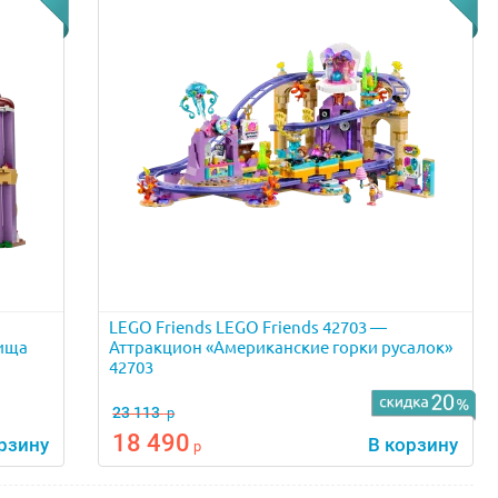
LEGO Friends LEGO Friends 42703 —
вища
Аттракцион «Американские горки русалок»
42703
23 113
р
18 490
рзину
В корзину
р