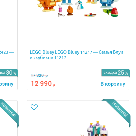
2423 —
LEGO Bluey LEGO Bluey 11217 — Семья Блуи
из кубиков 11217
17 320
р
12 990
рзину
В корзину
р