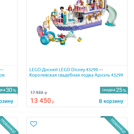
 —
LEGO Дисней LEGO Disney 43299 —
ов
Королевская свадебная лодка Ариэль 43299
17 933
р
13 450
рзину
В корзину
р