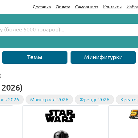
Доставка
Оплата
Самовывоз
Контакты
Избр
Темы
Минифигурки
)
 2026)
cons 2026
Майнкрафт 2026
Френдс 2026
Креато