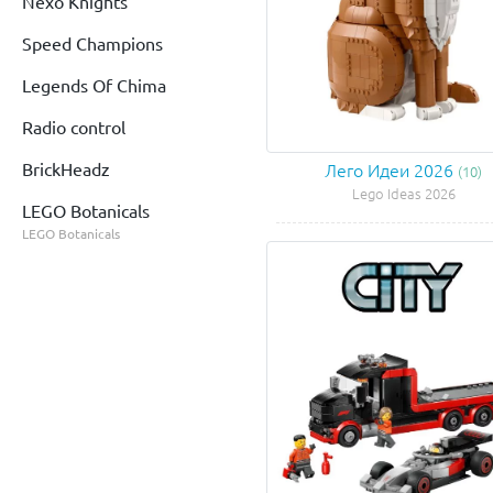
Nexo Knights
Speed Champions
Legends Of Chima
Radio control
BrickHeadz
Лего Идеи 2026
(10)
Lego Ideas 2026
LEGO Botanicals
LEGO Botanicals