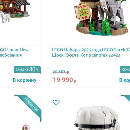
EGO Lunar New
LEGO Наборы 2026 года LEGO Shrek 7
 любования
Шрек, Осел и Кот в сапогах 72423
28 557
р
19 990
В корзину
В ко
р