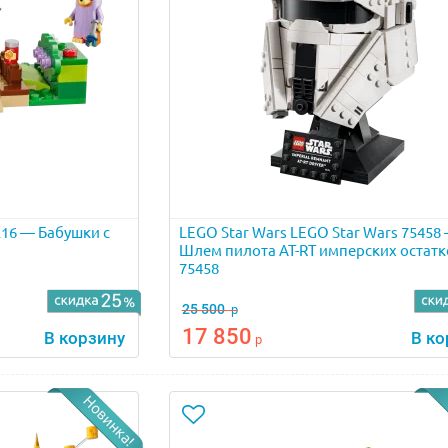
216 — Бабушки с
LEGO Star Wars LEGO Star Wars 75458
Шлем пилота AT-RT имперских остатк
75458
25 500
р
17 850
В корзину
В ко
р