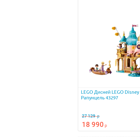
LEGO Дисней LEGO Disney
Рапунцель 43297
27 129
р
18 990
р