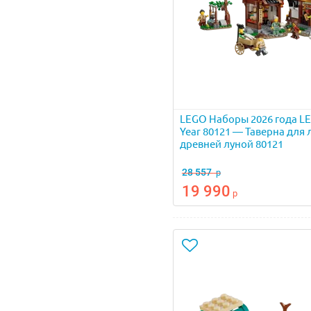
LEGO Наборы 2026 года L
Year 80121 — Таверна для
древней луной 80121
28 557
р
19 990
р