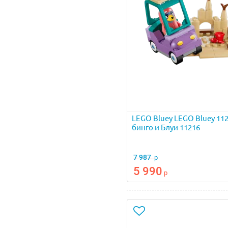
LEGO Bluey LEGO Bluey 11
бинго и Блуи 11216
7 987
р
5 990
р