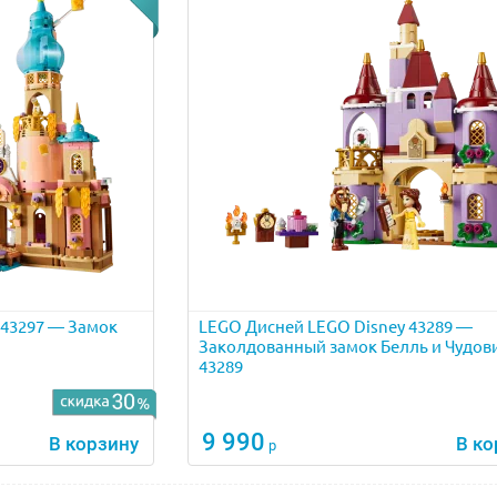
 43297 — Замок
LEGO Дисней LEGO Disney 43289 —
Заколдованный замок Белль и Чудо
43289
9 990
В корзину
В ко
р