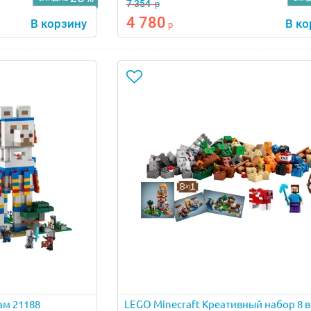
7 354
р
4 780
В корзину
В ко
р
ам 21188
LEGO Minecraft Креативный набор 8 в