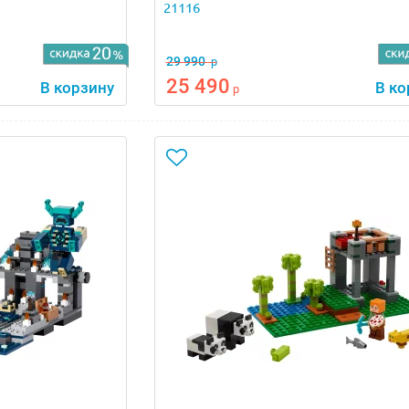
21116
29 990
р
25 490
В корзину
В ко
р