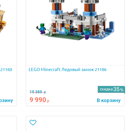
 21160
LEGO Minecraft Ледовый замок 21186
15 385
р
9 990
рзину
В корзину
р