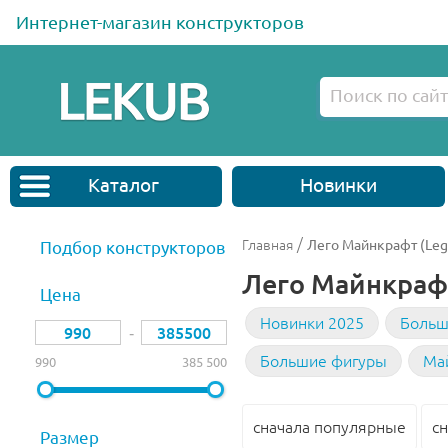
Интернет-магазин конструкторов
Каталог
Новинки
/
Главная
Лего Майнкрафт (Leg
Подбор конструкторов
Лего Майнкрафт
Цена
Новинки 2025
Больш
‐
Большие фигуры
Ма
990
385 500
сначала популярные
с
Размер