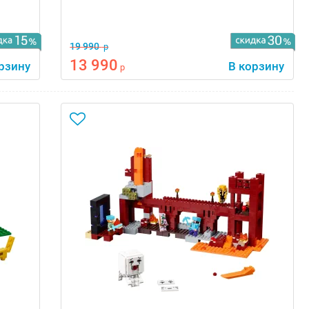
19 990
р
13 990
рзину
В корзину
р