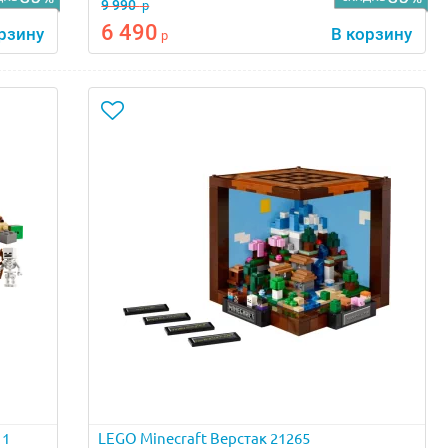
9 990
р
6 490
рзину
В корзину
р
 1
LEGO Minecraft Верстак 21265