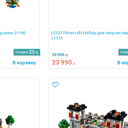
тражем 21180
LEGO Minecraft Набор для творчества
21135
29 990
р
23 990
В корзину
В ко
р