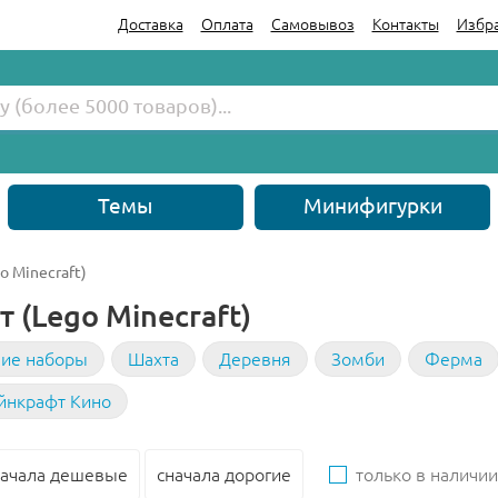
Доставка
Оплата
Самовывоз
Контакты
Избр
Темы
Минифигурки
o Minecraft)
 (Lego Minecraft)
ие наборы
Шахта
Деревня
Зомби
Ферма
йнкрафт Кино
начала дешевые
сначала дорогие
только в наличии