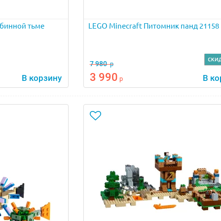
убинной тьме
LEGO Minecraft Питомник панд 21158
7 980
р
3 990
В корзину
В ко
р