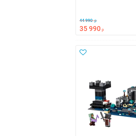
44 990
р
35 990
р