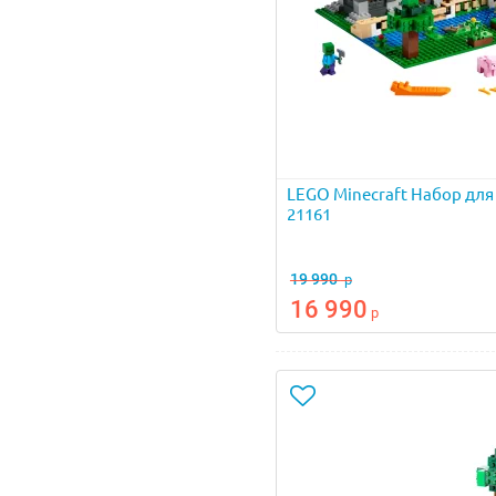
LEGO Minecraft Набор для 
21161
19 990
р
16 990
р