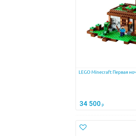
LEGO Minecraft Первая но
34 500
р