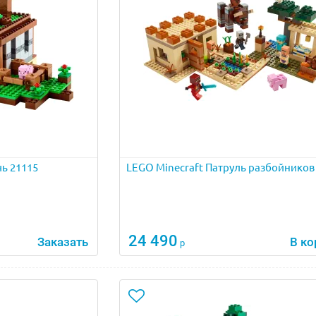
чь 21115
LEGO Minecraft Патруль разбойников
24 490
Заказать
В ко
р