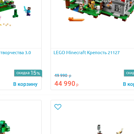
творчества 3.0
LEGO Minecraft Крепость 21127
49 990
р
44 990
В корзину
В ко
р