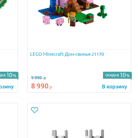
LEGO Minecraft Дом-свинья 21170
9 990
р
8 990
рзину
В корзину
р