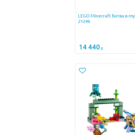
LEGO Minecraft Битва в гл
21246
14 440
р