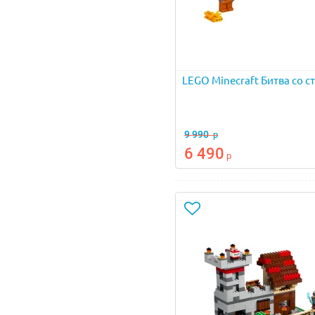
LEGO Minecraft Битва со с
9 990
р
6 490
р