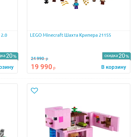
 2.0
LEGO Minecraft Шахта Крипера 21155
24 990
р
19 990
рзину
В корзину
р