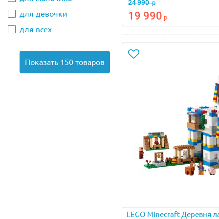
24 990
р
для девочки
19 990
р
для всех
Показать 150 товаров
LEGO Minecraft Деревня л