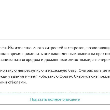
фт. Им известно много хитростей и секретов, позволяющи
шло время применить все накопленные знания на практике
 заниматься огородом и домашними животными, а вечером 
но такую непреступную и надёжную базу. Она располагает
трукция здания имеет Г-образную форму. Снаружи она пок
ыми стёклами.
ным использованием пространства. Крыша превращена в о
рошем уходе и питании её шерстка быстро отрастает и пос
Показать полное описание