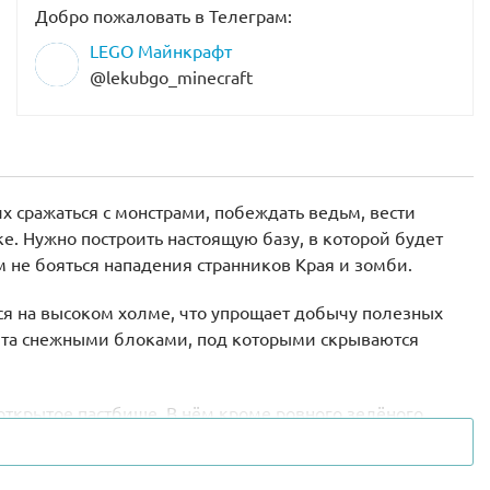
Добро пожаловать в Телеграм:
LEGO Майнкрафт
@lekubgo_minecraft
х сражаться с монстрами, побеждать ведьм, вести
. Нужно построить настоящую базу, в которой будет
не бояться нападения странников Края и зомби.
ся на высоком холме, что упрощает добычу полезных
рыта снежными блоками, под которыми скрываются
ткрытое пастбище. В нём кроме ровного зелёного
ле стрижки может послужить отличной основой для