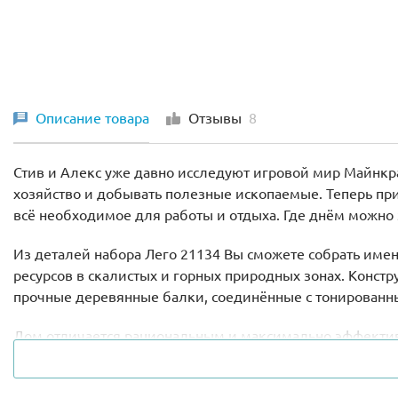
Описание товара
Отзывы
8
Стив и Алекс уже давно исследуют игровой мир Майнкра
хозяйство и добывать полезные ископаемые. Теперь при
всё необходимое для работы и отдыха. Где днём можно
Из деталей набора Лего 21134 Вы сможете собрать имен
ресурсов в скалистых и горных природных зонах. Конс
прочные деревянные балки, соединённые с тонированн
Дом отличается рациональным и максимально эффектив
газона и цветов присутствует загон для овечки. При хо
тёплого напольного ковра.