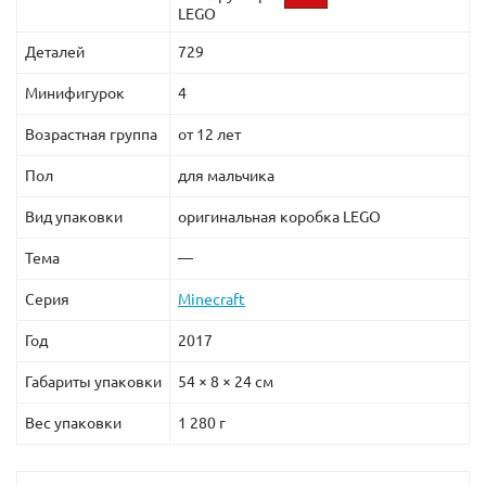
LEGO
Деталей
729
Минифигурок
4
Возрастная группа
от 12 лет
Пол
для мальчика
Вид упаковки
оригинальная коробка LEGO
Тема
—
Серия
Minecraft
Год
2017
Габариты упаковки
54 × 8 × 24 см
Вес упаковки
1 280 г