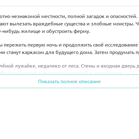
ютно незнакомой местности, полной загадок и опасностей. 
инают вылезать враждебные существа и злобные монстры. 
ое-нибудь жилище и обустроить ферму.
ы пережить первую ночь и продолжить своё исследование
и станут каркасом для будущего дома. Затем продумать п
ёной лужайке, недалеко от леса. Стены и входная дверь
ебольшой склад для полезных вещей и аксессуаров.
Показать полное описание
, что позволит делать пространство линейным или объем
свинья и минимум растительности. Этих запасов хватит д
сширить хозяйство и стать преуспевающим фермером.
 Крипер.