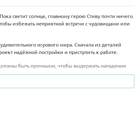
Пока светит солнце, главному герою Стиву почти ничего
Чтобы избежать неприятной встречи с чудовищами или
 удивительного игрового мира. Сначала из деталей
роект надёжной постройки и приступить к работе.
 должны быть прочными, чтобы выдержать нападения
ным. Рядом с домом нужно обязательно организовать
ля утоления голода и повышения жизненной энергии.