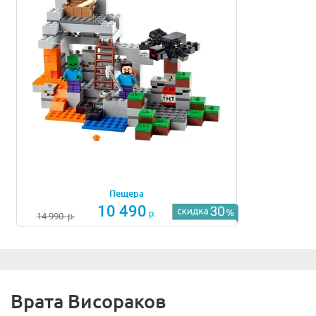
Пещера
10 490
р.
14 990
р.
Врата Висораков