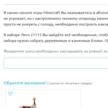
В самом начале игры Minecraft Вы оказываетесь в абсол
не угрожает, но с наступлением темноты отовсюду нач
просто не умереть с голоду, необходимо построить как
В наборе Лего 21115 Вы найдёте всё необходимое, чтоб
набора нужно собрать деревянные и каменные блоки. Он
Фундамент дома необходимо закладывать на ровной зел
Криперов. Внутри можно обустроить спальное место и н
Для удобства игры конструкция дома будет раздвижной
ферму. Для начала подойдёт одно животное, например, 
Затем, добавив детали из набора
Лего 21114
, можно ра
Обратите внимание!
Схожие по тематике товары:
В набор входит фигурка свиньи и 2 минифигурки: Стив и