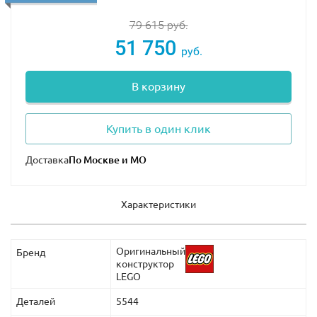
путешествием в Мордор, в которое отправится
Братство кольца.
79 615
руб.
51 750
руб.
Набор “Властелин колец: Ривенделл” полон отсылок
к фильмам и книгам, приятными мелочами и
В корзину
редкими новыми деталями и аксессуарами.
Разыгрывайте любимые сцены из фильмов с
персонажами из Лего 10316 “Властелин колец”,
Купить в один клик
придумывайте собственные сценарии игры или
украсьте собранной моделью свою комнату, пополнив
Доставка
коллекцию инсталляций из конструктора.
В набор Lego 10316 входит 21 минифигурка с
Характеристики
аксессуарами: Фродо Бэггинс с Кольцом всевластия,
Сэмуайз Гэмджи со сковородкой, Мериадок
Оригинальный
Бренд
Брендибак с морковкой, Перегрин Тук с эльфийским
конструктор
хлебом – лембасом, Гэндальф Серый с посохом,
LEGO
Арагорн с мечом, Боромир с мечом и щитом, Гимли с
Деталей
5544
топором, Леголас с луком, Элронд, Арвен с книгой,