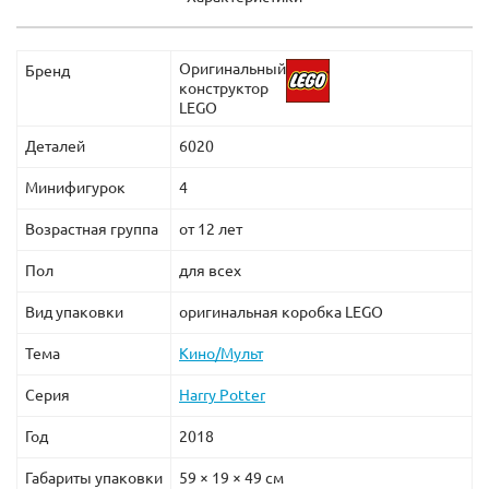
волосы.
Рубеус Хагрид одет в длинное пальто бежевого
Оригинальный
Бренд
цвета. У него густые длинные волосы и борода
конструктор
коричневого цвета.
LEGO
Близнецы Уизли одеты в коричневые костюмы.
Деталей
6020
Гаррик Олливандер одет в красный пиджак,
серый жилет и брюки. У него короткие седые
Минифигурок
4
волосы.
Возрастная группа
от 12 лет
Флориан Фортескью одет в коричневую
рубашку, полосатый жилет и галстук-бабочку. У
Пол
для всех
него короткие темные волосы, усы и маленькая
Вид упаковки
оригинальная коробка LEGO
бородка.
Тема
Кино/Мульт
Размеры Лего 75978: длина 102 см, глубина 13 см,
высота 29 см.
Серия
Harry Potter
Год
2018
Габариты упаковки
59 × 19 × 49 см