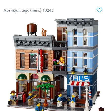
Размер модели кинотеатра в собранном виде
составляет
38х26х26 см
.
Артикул: lego (лего) 10246
Следует отметить, что набор Лего 10232 станет
прекрасным продолжением улицы, состоящей из
Ратуши (10224)
,
Зоомагазина (10218)
и
Центрального
универсального магазина (10211)
.