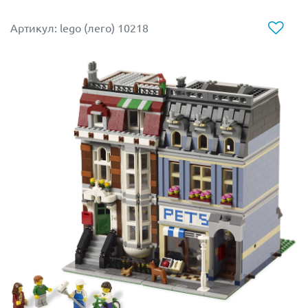
Отдельное внимание уделено крыше театра. Чтобы
сделать её максимально гладкой и похожей на
Артикул: lego (лего) 10218
оригинал дизайнер Джейми Берард разработал
абсолютно новые формы деталей и креплений
специально для этой масштабной конструкции.
Так же следует отметить наличие большого
количества «кирпичиков» тёмно-песочного цвета,
которые редко встречаются в других наборах и
обязательно понравятся коллекционерам.
Основанием всей модели служит большая синяя
пластина 48х48 штырьков, которая является
эксклюзивной для этого набора и никогда не
производилась ранее. Благодаря продуманной
конструкции модель Сиднейского оперного театра
обладает повышенной прочностью и прекрасно
переносит транспортировку даже в собранном
выставочном виде.