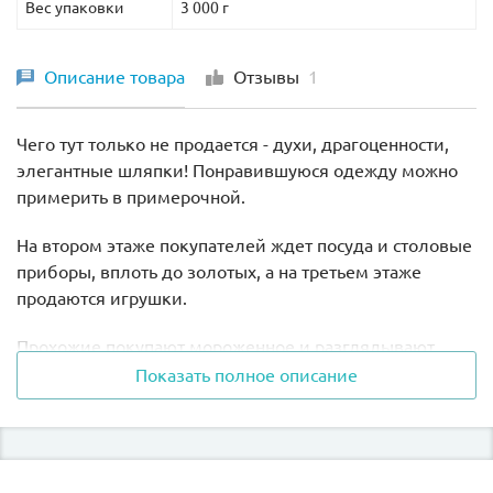
Вес упаковки
3 000 г
животных: кошка, 3 чайки, рыбы, крабы и раки.
Описание товара
Отзывы
1
Чего тут только не продается - духи, драгоценности,
элегантные шляпки! Понравившуюся одежду можно
примерить в примерочной.
На втором этаже покупателей ждет посуда и столовые
приборы, вплоть до золотых, а на третьем этаже
продаются игрушки.
Прохожие покупают мороженное и разглядывают
манекены в витринах. Мойщик окон следит за их
Показать полное описание
чистотой, а у входа в магазин благоухают клумбы.
Этот набор Лего 10211 просто великолепен и
поражает своей точностью исполнения.