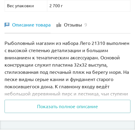
Вес упаковки
2 700 г
Описание товара
Отзывы
9
Рыболовный магазин из набора Лего 21310 выполнен
с высокой степенью детализации и большим
вниманием к тематическим аксессуарам. Основой
конструкции служит пластина 32х32 выступа,
стилизованная под песчаный пляж на берегу моря. На
песке видны серые камни и фундамент старого
покосившегося дома. К главному входу ведёт
небольшой деревянный пирс и лестница, чьи ступени
не раз ремонтировались. Об этом свидетельствуют
Показать полное описание
светлые доски, прибитые поверх обветшалых, более
тёмных. Слева от лестницы сделано крепление для
массивного якоря и двух резиновых шин, а справа -
четыре крюка для сушёной и копчёной рыбы. Сбоку