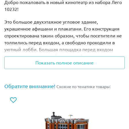
Добро пожаловать в новый кинотеатр из набора Лего
10232!
Это большое двухэтажное угловое здание,
украшенное афишами и плакатами. Его конструкция
спроектирована таким образом, чтобы посетители не
толпились перед входом, а свободно проходили в
уютный лобби. Большая площадка перед входом
позволяет принять почётных гостей, приехавших на
Показать полное описание
лимузине, или журналистов и поклонников.
Вокруг кинотеатра расположена аллея славы,
состоящая из плиток со звёздами, посвящённых
Обратите внимание!
Схожие по тематике товары:
лучшим актёрам и режиссёрам. Над входом
установлено большое информационное табло, на
котором указаны названия фильмов и время сеансов.
Мощные прожекторы и лампы подсвечивают здание в
тёмное время суток.