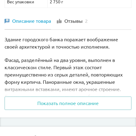
Вес упаковки
2 750 г
Описание товара
Отзывы
2
Здание городского банка поражает воображение
своей архитектурой и точностью исполнения.
Фасад, разделённый на два уровня, выполнен в
классическом стиле. Первый этаж состоит
преимущественно из серых деталей, повторяющих
форму кирпича. Панорамные окна, украшенные
витражными вставками, имеют арочное строение.
Сквозь них можно заглянуть внутрь банка и
Показать полное описание
рассмотреть его интерьер. Парадный вход также
выглядит очень торжественно и монументально. Над
стеклянными дверями с позолоченными ручками
виден барельеф в виде стилизованного орла.