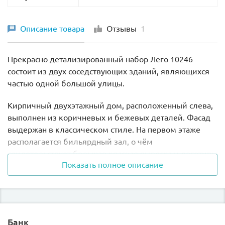
Описание товара
Отзывы
1
Прекрасно детализированный набор Лего 10246
состоит из двух соседствующих зданий, являющихся
частью одной большой улицы.
Кирпичный двухэтажный дом, расположенный слева,
выполнен из коричневых и бежевых деталей. Фасад
выдержан в классическом стиле. На первом этаже
располагается бильярдный зал, о чём
свидетельствует большая красная вывеска и логотипы
Показать полное описание
заведения, нанесённые на прозрачные окна. Рядом с
входом в бильярдную установлен автомат по продаже
газет и декоративное дерево. Интерьер игрального
зала состоит из массивного бильярдного стола с
деревянными ножками, набора шаров для игры в пул,
Банк