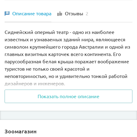
Описание товара
Отзывы
2
Сиднейский оперный театр - одно из наиболее
известных и узнаваемых зданий мира, являющееся
символом крупнейшего города Австралии и одной из
главных визитных карточек всего континента. Его
парусообразная белая крыша поражает воображение
туристов не только своей красотой и
неповторимостью, но и удивительно тонкой работой
дизайнеров и инженеров.
Показать полное описание
Воссоздать этот шедевр архитектуры ХХ века у себя
дома Вам поможет эксклюзивный набор Лего 10234.
Почти из 3000 деталей Вы сможете построить не
только основные здания оперы, но и прилегающую
Зоомагазин
территорию с набережной, лестницами и фонарями.