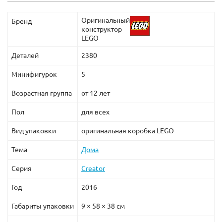
эксклюзивных деталей и элементов, которые не
встречаются ни в одном другом наборе.
Оригинальный
Бренд
конструктор
Для создания настоящей городской улицы набор Лего
LEGO
10246 можно объединить с наборами
Лего 10232
Деталей
2380
Кинотеатр
и
Лего 10243 Парижский ресторан
.
Минифигурок
5
Возрастная группа
от 12 лет
Пол
для всех
Вид упаковки
оригинальная коробка LEGO
Тема
Дома
Серия
Creator
Год
2016
Габариты упаковки
9 × 58 × 38 см