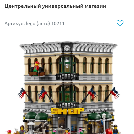
от коричневой распашной двери можно найти
Центральный универсальный магазин
спасательный круг и график работы магазина, а сверху
- дощатый козырёк с вывеской.
Артикул: lego (лего) 10211
Особого внимания заслуживает двускатная крыша.
Также как и лестница она неоднократно чинилась.
Разноцветные доски прибиты хаотично. Кое-где
проступают металлические пластины, выполняющие
функцию заплаток, защищающих кровлю от
протекания. В процессе игры крышу можно снять,
чтобы подробно рассмотреть интерьер магазина.
Также можно распахнуть заднюю стену и получить
доступ ко всем потайным уголкам помещения.
Внутри, слева от главного входа располагается
прилавок. На нём поставлен кассовый аппарат, кружка,
бутылка и настольная лампа. Рядом разложены
списки покупок и наличные деньги. Вдоль стены
сделаны стеллажи с товарами, среди которых есть