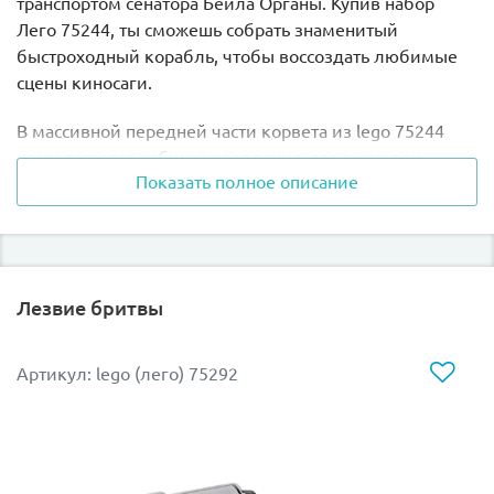
транспортом сенатора Бейла Органы. Купив набор
Лего 75244, ты сможешь собрать знаменитый
быстроходный корабль, чтобы воссоздать любимые
сцены киносаги.
В массивной передней части корвета из lego 75244
располагается кабина управления, где в каждом
Показать полное описание
отсеке помещается одна минифигурка пилота.
Подвижная оборонительная турель находится в
боевой готовности отразить атаку кораблей Империи.
Кроме турели, Тантив IV снабжен несколькими
боевыми орудиями, которые вместе с прочной
Лезвие бритвы
обшивкой защищают главную палубу.
Съемная верхняя часть обшивки корабля открывает
Артикул: lego (лего) 75292
доступ к интерьеру: на главной палубе расположен
стол для переговоров, пульт управления, а также
стойки для оружия. Как и в фильме, дизайн
представлен закругленными белыми стенами и