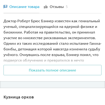
Описание товара
Отзывы
5
Доктор Роберт Брюс Бэннер известен как гениальный
ученый, специализирующийся на ядерной физике и
биохимии. Работая на правительство, он принимал
участие во множестве рискованных экспериментов.
Одним из таких исследований стало испытание Гамма-
бомбы, детонация которой навсегда изменила судьбу
учёного. Очнувшись после взрыва, Бэннер понял, что
подвергся облучению и превратился в нечто
огромное, зелёное и свирепое, получившее прозвище
Показать полное описание
Халк.
Опасаясь, что неуправляемое альтер эго захватит
контроль над его личностью, Брюс решил укрыться
как можно дальше от мегаполисов и поселился в
Кузница орков
небольшой деревушке. Здесь он подрабатывал
врачом, пока его не нашла Чёрная вдова. По приказу