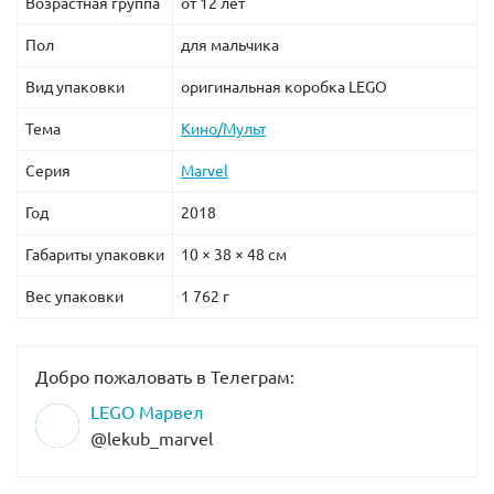
Возрастная группа
от 12 лет
В состав конструктора входят:
Пол
для мальчика
Вид упаковки
оригинальная коробка LEGO
5 минифигурок: Дарт Вейдер, Дарт Вейдер без
доспехов, двое Имперских стражников,
Тема
Кино/Мульт
Имперский пилот транспорта.
Оружие: красный световой меч, бластер, мечи
Серия
Marvel
Имперской стражи.
Год
2018
Размеры построек набора составляют:
Габариты упаковки
10 × 38 × 48 см
замок – 41х28х23 см в высоту, длину и ширину;
Вес упаковки
1 762 г
улучшенный СИД истребитель – 6х9х11 см в
высоту, длину и ширину.
Добро пожаловать в Телеграм:
LEGO Марвел
@lekub_marvel