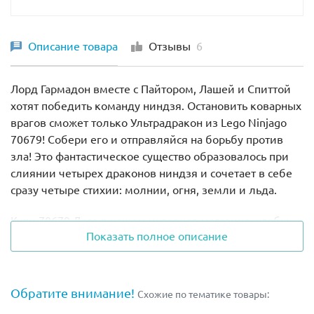
Описание товара
Отзывы
6
Лорд Гармадон вместе с Пайтором, Лашей и Спиттой
хотят победить команду ниндзя. Остановить коварных
врагов сможет только Ультрадракон из Lego Ninjago
70679! Собери его и отправляйся на борьбу против
зла! Это фантастическое существо образовалось при
слиянии четырех драконов ниндзя и сочетает в себе
сразу четыре стихии: молнии, огня, земли и льда.
Купи 70679 Лего в нашем интернет-магазине, чтобы
Показать полное описание
построить необычного дракона. Посмотри, какие
огромные у него хвост и крылья, как воинственно
щелкают челюсти каждой из четырех голов! На спине
этого ящера есть место для Ллойда и Мастера Ву.
Обратите внимание!
Схожие по тематике товары:
Головы Ультрадракона по бокам оснащены шутерами