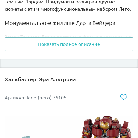
Темным Лордом. Придумай и разыграй другие
сюжеты с этим многофункциональным набором Лего.
Монументальное жилище Дарта Вейдера
Замок Темного Лорда построен в форме пирамиды из
Показать полное описание
деталей черного цвета. Такая форма, по задумке
Верховного генерала Галактической империи, должна
была стать хорошим проводником Темной энергии.
Построен замок на краю пропасти, в которую стекает
лава. Поток лавы искусно создан из кубиков Лего.
Халкбастер: Эра Альтрона
Внутреннее убранство замка состоит из нескольких
помещений:
Артикул: lego (лего) 76105
ангара;
комнаты с бакто-камерой;
комнаты для медитации;
смотровой площадки.