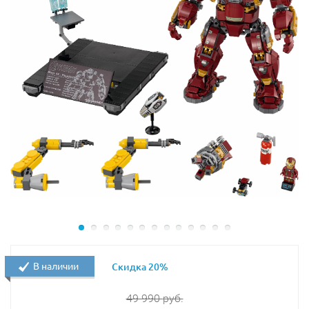
В ангаре Темный Лорд оставляет свой звездолет –
усовершенствованный СИД истребитель, в точности
повторяющий транспорт, который использовал лорд
Вейдер в нескольких эпизодах киносаги. Истребитель
имеет открывающуюся кабину, в которую помещается
минифигурка генерала имперской армии. Под
крыльями расположены два шуттера. Также в ангаре
находится дроид-мышь, стойки с оружием и
боеприпасами для истребителя, два тайника, в
которых спрятаны рукоятка светового меча и красный
кайбер-кристалл. С одной стороны ангара
располагается древний Храм Ситхов, с хранимыми в
нем голокроном и другими реликвиями, а с другой –
док-станция для обслуживания истребителя.
В помещения выше, из ангара ведет лестница, а
В наличии
Скидка 20%
доступ внутрь помещения осуществляется через
подъемную дверцу, расположенную на боковой стене
49 990
руб.
замка. Внутри комнаты находится бакто-камера, в