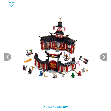
для прицельной стрельбы.
Быстрому дракону из Лего Ниндзяго 70679 не
страшны никакие враги! В нем объединились силы
всех стихий. Поэтому Ультрадракон может
противостоять коварным Серпентинам, вступившим в
сговор с Лордом Гармадоном. Учителю Ву и Ллойду
придется выступать против превосходящего вдвое
противника. Но отважных ниндзя это не пугает, они
уже привыкли сражаться со злом.
Купи набор Лего Ниндзяго 70679 и убедись, что
каждая из его голов олицетворяет свою стихию и
украшена ее элементами. Вместе они способны
обеспечить суперэффективную атаку противника.
Ллойд, управляющий Ультрадраконом, может
заморозить противника ледяным дыханием,
увеличить силу удара и стрелять огненными шарами.
Храм Кружитцу