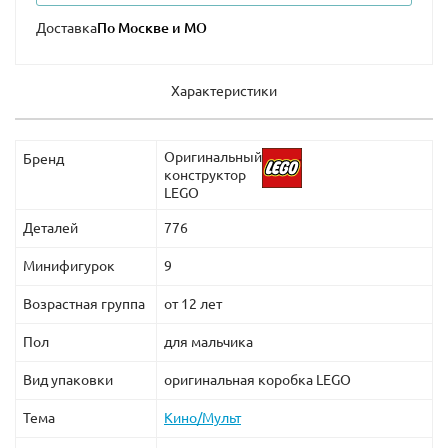
аксессуарами.
Доставка
Характеристики
Оригинальный
Бренд
конструктор
LEGO
Деталей
776
Минифигурок
9
Возрастная группа
от 12 лет
Пол
для мальчика
Вид упаковки
оригинальная коробка LEGO
Тема
Кино/Мульт