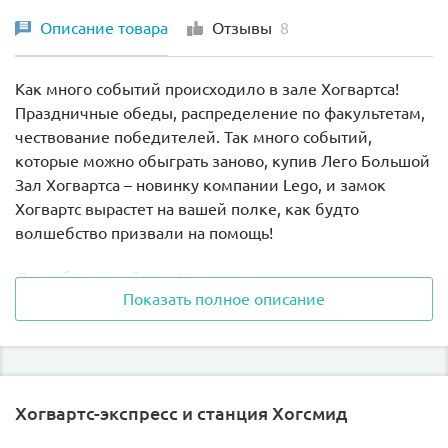
Описание товара
Отзывы
8
Как много событий происходило в зале Хогвартса!
Праздничные обеды, распределение по факультетам,
чествование победителей. Так много событий,
которые можно обыграть заново, купив Лего Большой
Зал Хогвартса – новинку компании Lego, и замок
Хогвартс вырастет на вашей полке, как будто
волшебство призвали на помощь!
Лего большой зал Хогвартса
Показать полное описание
Компания Lego решила перевыпустить обновленную
линейку наборов про маленьких волшебников
полюбившейся киносаги. Конструктор lego 75954
является одним из самых больших в линейке Лего
Хогвартс-экспресс и станция Хогсмид
Гарри Поттер этого полугодия, в его состав входит 878
деталей различных цветов. Здесь и бежевый цвет