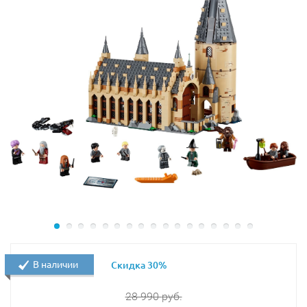
истинным украшением замка Хогвартс. Стены
постройки выполнены из деталей песочного цвета, а
множественные конусы и сама крыша из деталей
серого цвета.
С обратной стороны постройки игроку открывается
доступ к ее многочисленным локациям, среди
которых представлены:
спальная комната факультета Когтерван;
обсерватория;
учебный класс, в котором преподает свою науку
профессор Слизнорт.
Дополнительно, к боковой части башни пристроен
парник, в котором студенты и преподаватели
Хогвартса выращивают мандрагоры – волшебные
В наличии
Скидка 30%
растения, корни которых выглядят и ведут себя как
маленькие человечки.
28 990
руб.