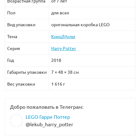
Возрастная группа
от 7 лет
метла и разделитель деталей.
Пол
для всех
В собранном виде размеры Астрономической башни
Вид упаковки
оригинальная коробка LEGO
Хогвартс составляют: 41х29х17 см в высоту, длину и
ширину.
Тема
Кино/Мульт
Серия
Harry Potter
Год
2018
Габариты упаковки
7 × 48 × 38 см
Вес упаковки
1 616 г
Добро пожаловать в Телеграм:
LEGO Гарри Поттер
@lekub_harry_potter