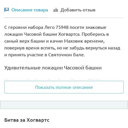
Описание товара
Добавить отзыв
С героями набора Лего 75948 посети знаковые
локации Часовой башни Хогвартса. Проберись в
самый верх башни и качни Маховик времени,
повернув время вспять, но не забудь вернуться назад
и принять участие в Святочном бале.
Удивительные локации Часовой башни
Из деталей набора Лего Гарри Поттер 75948
Показать полное описание
собирается Часовая башня замка юных волшебников с
небольшой пристройкой, в которой расположены
апартаменты директора – профессора Дамблдора.
Трехэтажное здание башни имеет следующие
Битва за Хогвартс
локации: