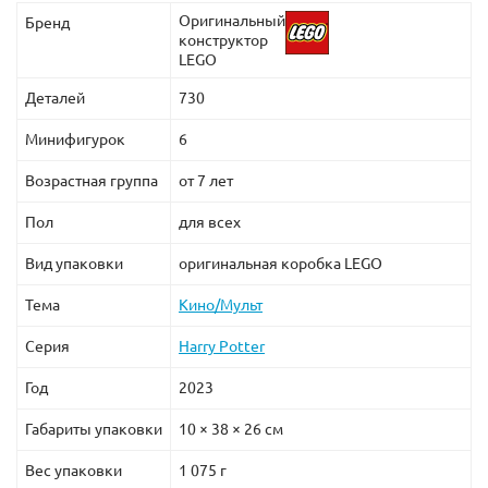
Флер Делакур;
Оригинальный
Бренд
конструктор
Седрик Диггори;
LEGO
Виктор Крам;
Альбус Дамблдор;
Деталей
730
Мадам Максим.
Минифигурок
6
В собранном виде Часовая башня Хогвартс имеет
Возрастная группа
от 7 лет
следующие размеры в длину, высоту и ширину:
35х34х18 см.
Пол
для всех
Вид упаковки
оригинальная коробка LEGO
Тема
Кино/Мульт
Серия
Harry Potter
Год
2023
Габариты упаковки
10 × 38 × 26 см
Вес упаковки
1 075 г