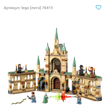
холл, в котором первое, что видят гости – сундук
Артикул: lego (лего) 76415
и Кубок огня;
кабинет, оснащенный различными учебными
пособиями;
больничное крыло, оборудованное двумя
кроватями и светильниками.
В верхней части башни находятся магические часы,
вращая ручку которых можно совершать путешествия
в прошлое и заново переживать особо яркие моменты
и удивительные приключения.
Пристройка профессора Дамблдора имеет
двухэтажную структуру. На первом этаже расположена
ванная комната директора школы волшебников,
оснащенная витражным окном с изображением
русалки. На втором этаже находится рабочий кабинет
профессора. В нем установлен большой письменный
стол, стул и подставка с магическим мечом