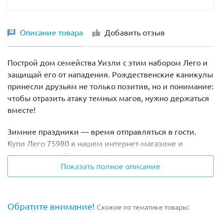
Описание товара
Добавить отзыв
Построй дом семейства Уизли с этим набором Лего и
защищай его от нападения. Рождественские каникулы
принесли друзьям не только позитив, но и понимание:
чтобы отразить атаку темных магов, нужно держаться
вместе!
Зимние праздники — время отправляться в гости.
Купи Лего 75980 в нашем интернет-магазине и
воспроизведи Рождественскую вечеринку из саги о
Показать полное описание
Гарри Поттере. На каникулы Рон Уизли пригласил его
погостить в своем доме, который семейство любя
называет «Норой». Однако Пожиратели смерти
напали, чтобы выкрасть Гарри. Помоги друзьям
Обратите внимание!
Схожие по тематике товары:
отбиться от нападения!