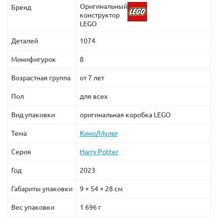
Оригинальный
Бренд
конструктор
Набор Лего 75954 изначально готов к объединению с
LEGO
другими наборами серии про маленького
волшебника, к примеру, объединив его с
Деталей
1074
конструктором
Гремучая Ива (lego 75953)
, можно
Минифигурок
8
получить поистине монументальное сооружение,
заслуживающее места на полке.
Возрастная группа
от 7 лет
Пол
для всех
Вид упаковки
оригинальная коробка LEGO
Тема
Кино/Мульт
Серия
Harry Potter
Год
2023
Габариты упаковки
9 × 54 × 28 см
Вес упаковки
1 696 г