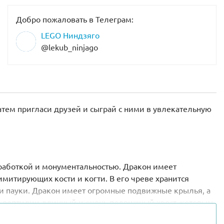
Добро пожаловать в Телеграм:
LEGO Ниндзяго
@lekub_ninjago
атем пригласи друзей и сыграй с ними в увлекательную
работкой и монументальностью. Дракон имеет
митирующих кости и когти. В его чреве хранится
 и пауки. Дракон имеет огромные подвижные крылья, а
ль рептилии длинный и очень подвижный хвост, которым