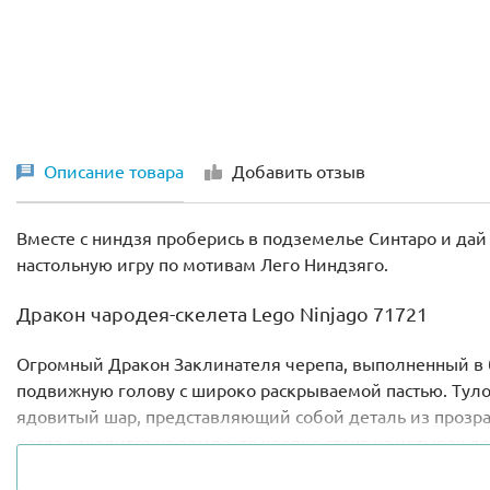
Описание товара
Добавить отзыв
Вместе с ниндзя проберись в подземелье Синтаро и дай 
настольную игру по мотивам Лего Ниндзяго.
Дракон чародея-скелета Lego Ninjago 71721
Огромный Дракон Заклинателя черепа, выполненный в 
подвижную голову с широко раскрываемой пастью. Тулов
ядовитый шар, представляющий собой деталь из прозрач
когда находится на земле, то крепко стоит на четырех
он просто сметает противников с поля боя.