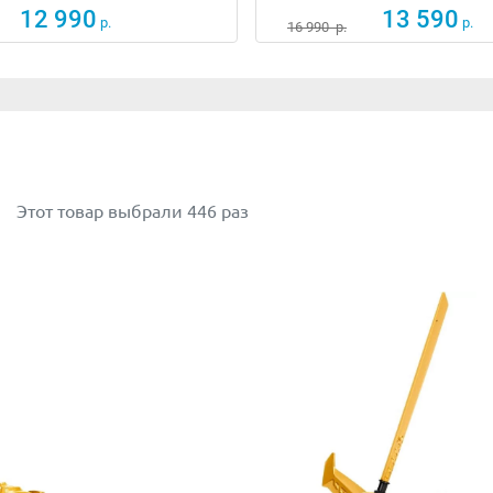
12 990
13 590
р.
р.
16 990
р.
ину и ширину.
Этот товар выбрали 446 раз