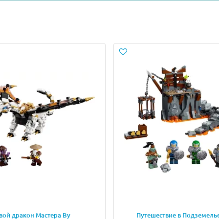
панцирь, изготовленный из деталей серого цвета. На пл
оторый приводит к активации функции метания бомб. При с
 пилота установлены два шуттера, стреляющие небольшим
ор, это настоящая настольная игра с увлекательным сюжето
лья Синтаро. На одной части установлена статуя, охраня
езадачливого игрока.
щей дополнительный функционал в настольную игру. От в
гинальный вращающийся спиннер-кость, на гранях которо
орами серии, что позволяет собрать поистине гигантское
о 71721 и другие наборы серии, чтобы собрать максималь
а воскрешенных воина.
гровое поле для настольной игры, спиннер-кость и раздели
вой дракон Мастера Ву
Путешествие в Подземель