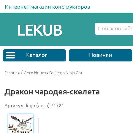
Интернет-магазин конструкторов
Каталог
Новинки
/
Главная
Лего Ниндзя Го (Lego Ninja Go)
Дракон чародея-скелета
Артикул: lego (лего) 71721