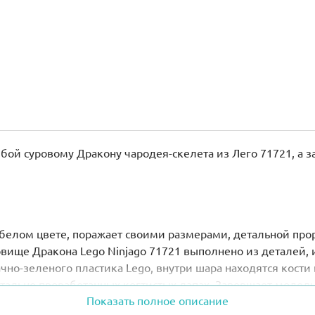
бой суровому Дракону чародея-скелета из Лего 71721, а з
белом цвете, поражает своими размерами, детальной про
ище Дракона Lego Ninjago 71721 выполнено из деталей, и
но-зеленого пластика Lego, внутри шара находятся кости
 детально проработанных когтистых лапах. Завершает моде
Показать полное описание