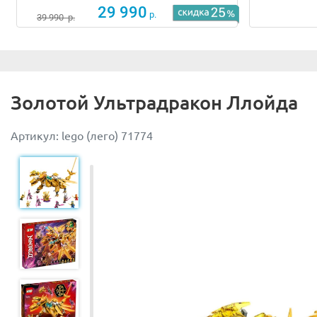
29 990
р.
39 990
р.
Размеры Дракона составляют: 29х55х52 см в высоту, дл
Золотой Ультрадракон Ллойда
Артикул: lego (лего) 71774