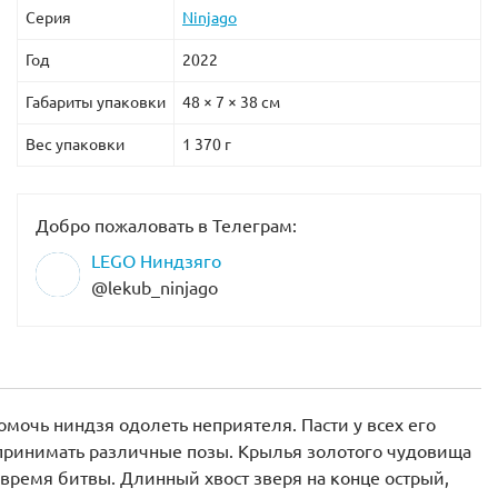
Серия
Ninjago
Год
2022
Габариты упаковки
48 × 7 × 38 см
Вес упаковки
1 370 г
Добро пожаловать в Телеграм:
LEGO Ниндзяго
@lekub_ninjago
омочь ниндзя одолеть неприятеля. Пасти у всех его
и принимать различные позы. Крылья золотого чудовища
 время битвы. Длинный хвост зверя на конце острый,