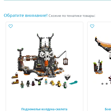
Верхнюю часть Дракона Лего Ниндзяго 71721 защищает 
черепа. За местом пилота имеется рычаг, нажатие на к
Обратите внимание!
Схожие по тематике товары:
живое содержимое атакует противника. По бокам места
Конструктор Ninjago 71721 – это не просто игровой наб
дополнительно собираются две небольшие части подземе
на плитку рядом с фигурой статуи, она обрушиться на н
Вторая локация оснащена поворотной развилкой, внося
сюжета. Для определения хода игрока используется ори
Игровые локации без труда объединяются с другими наб
компании друзей. Поэтому непременно стоит купить Лег
В состав конструктора включены:
Минифигурки: Кай, Ния, Джей, чародей-скелет, дв
Оружие: катаны, копье, меч, булава.
Аксессуары: пауки, кости, заряды для стрельбы, и
Подземелье колдуна-скелета
Бое