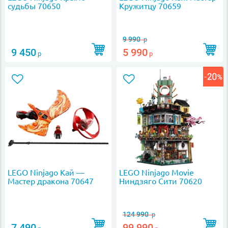
судьбы 70650
Кружитцу 70659
9 990
р
9 450
5 990
р
р
LEGO Ninjago Кай —
LEGO Ninjago Movie
Мастер дракона 70647
Ниндзяго Сити 70620
124 990
р
7 490
99 990