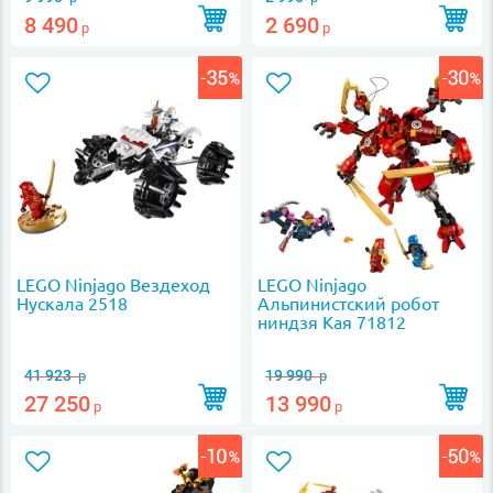
8 490
2 690
р
р
LEGO Ninjago Вездеход
LEGO Ninjago
Нускала 2518
Альпинистский робот
ниндзя Кая 71812
41 923
19 990
р
р
27 250
13 990
р
р