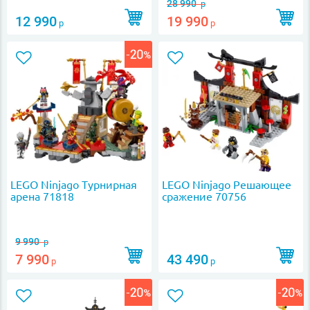
28 990
р
12 990
19 990
р
р
LEGO Ninjago Турнирная
LEGO Ninjago Решающее
арена 71818
сражение 70756
9 990
р
7 990
43 490
р
р