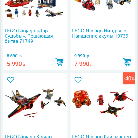
LEGO Ninjago «Дар
LEGO Ninjago Ниндзяго:
Судьбы». Решающая
Нападение акулы 10739
битва 71749
8 590
9 990
р
р
5 990
7 990
р
р
LEGO Ninjago Крыло
LEGO Ninjago Кай: мастер