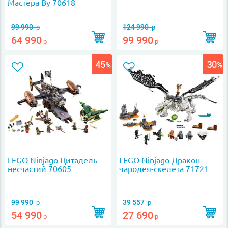
Мастера Ву 70618
99 990
124 990
р
р
64 990
99 990
р
р
LEGO Ninjago Цитадель
LEGO Ninjago Дракон
несчастий 70605
чародея-скелета 71721
99 990
39 557
р
р
54 990
27 690
р
р