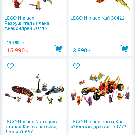
LEGO Ninjago
LEGO Ninjago Кай 30422
Разрушитель клана
Анакондрай 70745
19 990
р
15 990
3 990
р
р
LEGO Ninjago Мотоцикл-
LEGO Ninjago Багги Кая
клинок Кая и снегоход
«Золотой дракон» 71773
Зейна 70667