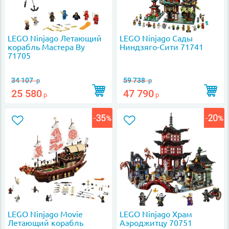
LEGO Ninjago Летающий
LEGO Ninjago Сады
корабль Мастера Ву
Ниндзяго-Сити 71741
71705
34 107
59 738
р
р
25 580
47 790
р
р
LEGO Ninjago Movie
LEGO Ninjago Храм
Летающий корабль
Аэроджитцу 70751