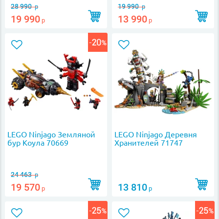
28 990
19 990
р
р
19 990
13 990
р
р
LEGO Ninjago Земляной
LEGO Ninjago Деревня
бур Коула 70669
Хранителей 71747
24 463
р
19 570
13 810
р
р