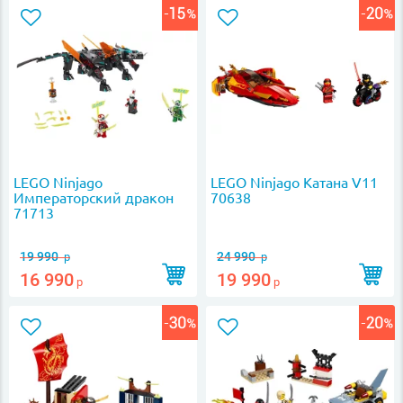
LEGO Ninjago
LEGO Ninjago Катана V11
Императорский дракон
70638
71713
19 990
24 990
р
р
16 990
19 990
р
р