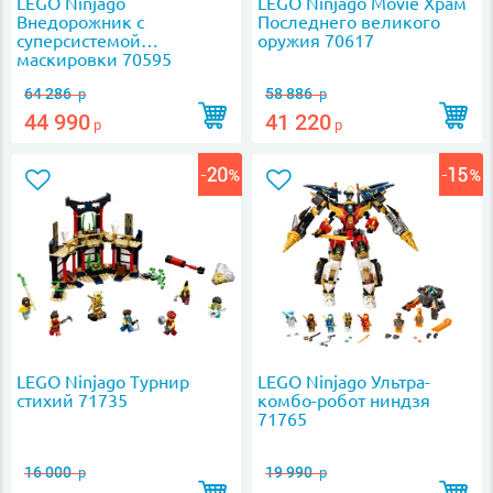
LEGO Ninjago
LEGO Ninjago Movie Храм
Внедорожник с
Последнего великого
суперсистемой
оружия 70617
маскировки 70595
64 286
58 886
р
р
44 990
41 220
р
р
LEGO Ninjago Турнир
LEGO Ninjago Ультра-
стихий 71735
комбо-робот ниндзя
71765
16 000
19 990
р
р