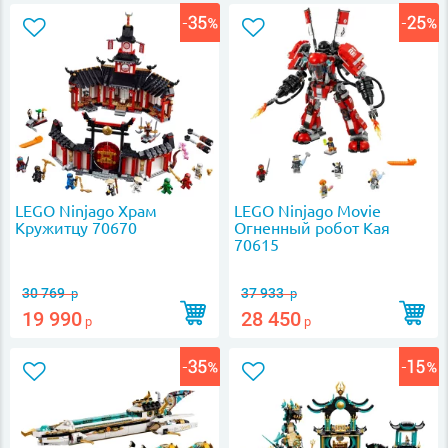
LEGO Ninjago Храм
LEGO Ninjago Movie
Кружитцу 70670
Огненный робот Кая
70615
30 769
37 933
р
р
19 990
28 450
р
р