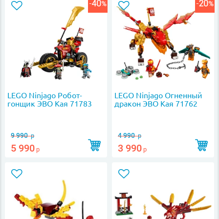
LEGO Ninjago Робот-
LEGO Ninjago Огненный
гонщик ЭВО Кая 71783
дракон ЭВО Кая 71762
9 990
4 990
р
р
5 990
3 990
р
р