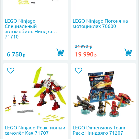
LEGO Ninjago
LEGO Ninjago Погоня на
Специальный
мотоциклах 70600
автомобиль Ниндзя
71710
24 990
р
6 750
19 990
р
р
LEGO Ninjago Реактивный
LEGO Dimensions Team
самолёт Кая 71707
Pack: Ниндзяго 71207