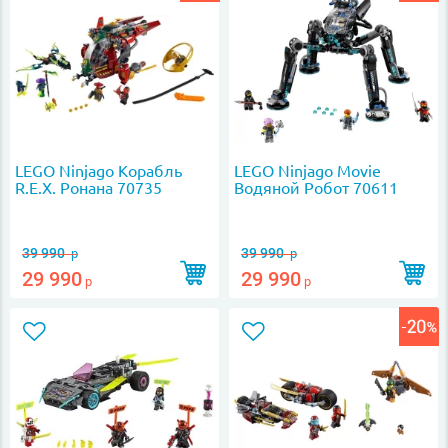
LEGO Ninjago Корабль
LEGO Ninjago Movie
R.E.X. Ронана 70735
Водяной Робот 70611
39 990
39 990
р
р
29 990
29 990
р
р