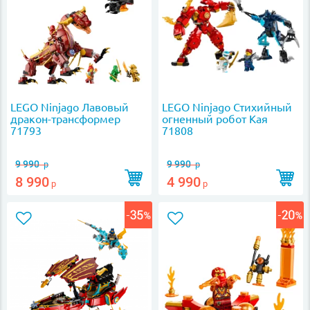
LEGO Ninjago Лавовый
LEGO Ninjago Стихийный
дракон-трансформер
огненный робот Кая
71793
71808
9 990
9 990
р
р
8 990
4 990
р
р