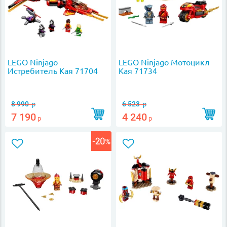
LEGO Ninjago
LEGO Ninjago Мотоцикл
Истребитель Кая 71704
Кая 71734
8 990
6 523
р
р
7 190
4 240
р
р