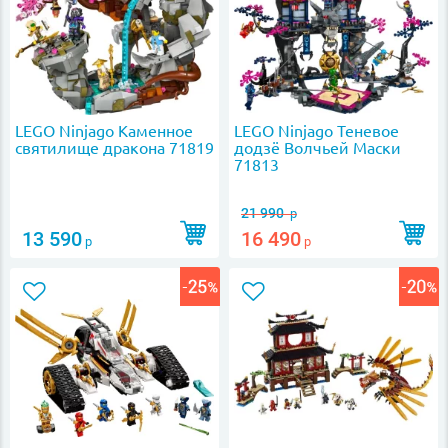
LEGO Ninjago Каменное
LEGO Ninjago Теневое
святилище дракона 71819
додзё Волчьей Маски
71813
21 990
р
13 590
16 490
р
р