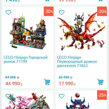
р
р
LEGO Ninjago Городской
LEGO Ninjago
рынок 71799
Первородный дракон
движения 71822
64 286
22 490
р
р
44 990
17 990
р
р