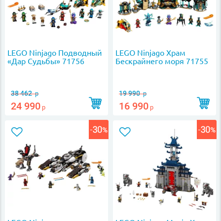
LEGO Ninjago Подводный
LEGO Ninjago Храм
«Дар Судьбы» 71756
Бескрайнего моря 71755
38 462
19 990
р
р
24 990
16 990
р
р