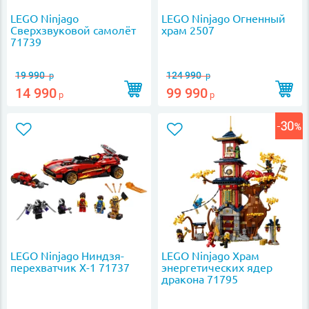
LEGO Ninjago
LEGO Ninjago Огненный
Сверхзвуковой самолёт
храм 2507
71739
19 990
124 990
р
р
14 990
99 990
р
р
LEGO Ninjago Ниндзя-
LEGO Ninjago Храм
перехватчик Х-1 71737
энергетических ядер
дракона 71795