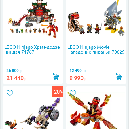
LEGO Ninjago Храм-додзё
LEGO Ninjago Movie
ниндзя 71767
Нападение пираньи 70629
26 800
12 490
р
р
21 440
9 990
р
р