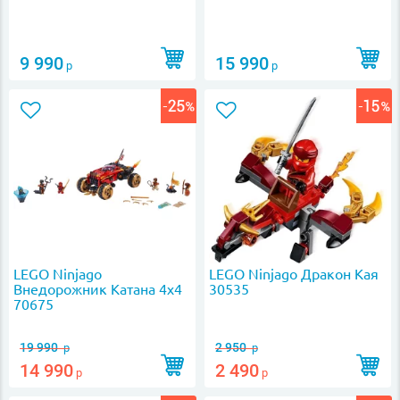
9 990
15 990
р
р
LEGO Ninjago
LEGO Ninjago Дракон Кая
Внедорожник Катана 4х4
30535
70675
19 990
2 950
р
р
14 990
2 490
р
р