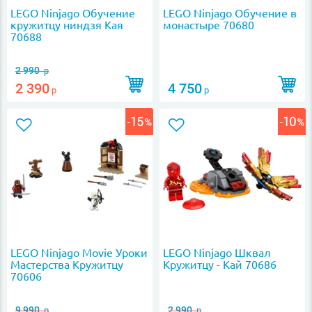
LEGO Ninjago Обучение
LEGO Ninjago Обучение в
кружитцу ниндзя Кая
монастыре 70680
70688
2 990
р
2 390
4 750
р
р
LEGO Ninjago Movie Уроки
LEGO Ninjago Шквал
Мастерства Кружитцу
Кружитцу - Кай 70686
70606
9 990
2 990
р
р