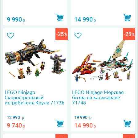
9 990
14 990
р
р
LEGO Ninjago
LEGO Ninjago Морская
Скорострельный
битва на катамаране
истребитель Коула 71736
71748
12 990
19 990
р
р
9 740
14 990
р
р