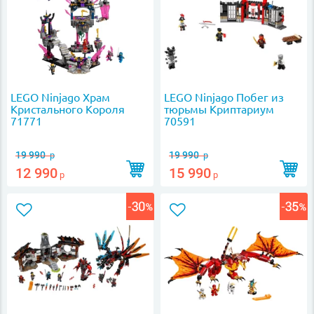
LEGO Ninjago Храм
LEGO Ninjago Побег из
Кристального Короля
тюрьмы Криптариум
71771
70591
19 990
19 990
р
р
12 990
15 990
р
р