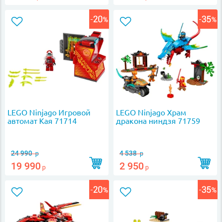
LEGO Ninjago Игровой
LEGO Ninjago Храм
автомат Кая 71714
дракона ниндзя 71759
24 990
4 538
р
р
19 990
2 950
р
р