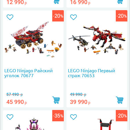
12 990
16 990
р
р
LEGO Ninjago Райский
LEGO Ninjago Первый
уголок 70677
страж 70653
57 490
49 990
р
р
45 990
39 990
р
р