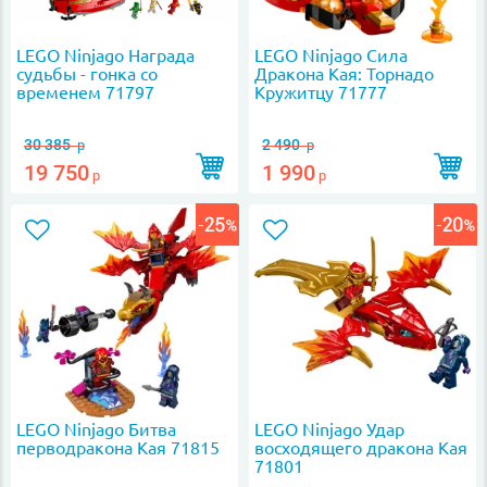
LEGO Ninjago Награда
LEGO Ninjago Сила
судьбы - гонка со
Дракона Кая: Торнадо
временем 71797
Кружитцу 71777
30 385
2 490
р
р
19 750
1 990
р
р
LEGO Ninjago Битва
LEGO Ninjago Удар
перводракона Кая 71815
восходящего дракона Кая
71801