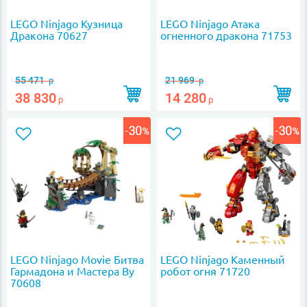
LEGO Ninjago Кузница
LEGO Ninjago Атака
Дракона 70627
огненного дракона 71753
55 471
21 969
р
р
38 830
14 280
р
р
LEGO Ninjago Movie Битва
LEGO Ninjago Каменный
Гармадона и Мастера Ву
робот огня 71720
70608