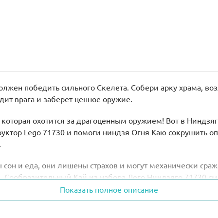
олжен победить сильного Скелета. Собери арку храма, воз
ит врага и заберет ценное оружие.
которая охотится за драгоценным оружием! Вот в Ниндзяг
труктор Lego 71730 и помоги ниндзя Огня Каю сокрушить о
.
сон и еда, они лишены страхов и могут механически сраж
. Сообразительный Кай из набора Лего Ниндзяго 71730 смо
Показать полное описание
тет желтое дерево. Нападай вместе со своим героем на Ске