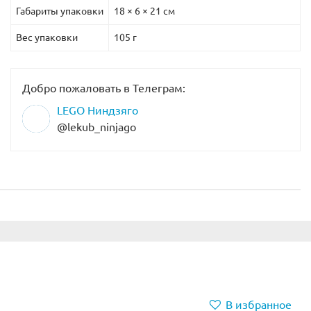
Габариты упаковки
18 × 6 × 21 см
Вес упаковки
105 г
Добро пожаловать в Телеграм:
LEGO Ниндзяго
@lekub_ninjago
В избранное