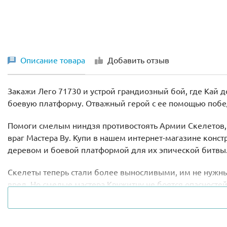
Описание товара
Добавить отзыв
Закажи Лего 71730 и устрой грандиозный бой, где Кай д
боевую платформу. Отважный герой с ее помощью побед
Помоги смелым ниндзя противостоять Армии Скелетов, 
враг Мастера Ву. Купи в нашем интернет-магазине конс
деревом и боевой платформой для их эпической битвы
Скелеты теперь стали более выносливыми, им не нужны 
вред. Но смелые мастера Кружитцу не боятся опасностей
завладеть четырьмя видами ценного красного оружия!
Бой должен состояться у арки храма, возле которого рас