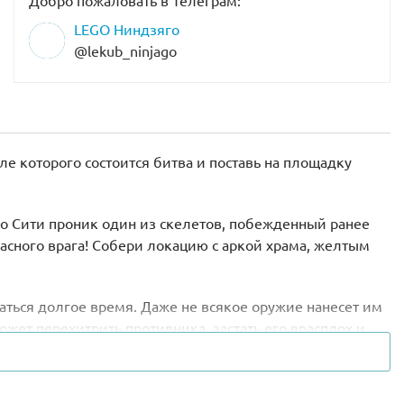
Добро пожаловать в Телеграм:
LEGO Ниндзяго
@lekub_ninjago
ле которого состоится битва и поставь на площадку
о Сити проник один из скелетов, побежденный ранее
пасного врага! Собери локацию с аркой храма, желтым
аться долгое время. Даже не всякое оружие нанесет им
жет перехитрить противника, застать его врасплох и
лета и рази его острой катаной. Но будь начеку и