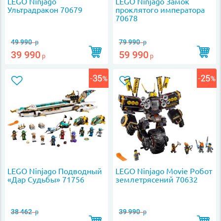
LEGO Ninjago
LEGO Ninjago Замок
Ультрадракон 70679
проклятого императора
70678
49 990
79 990
р
р
39 990
59 990
р
р
LEGO Ninjago Подводный
LEGO Ninjago Movie Робот
«Дар Судьбы» 71756
землетрясений 70632
38 462
39 990
р
р