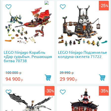
LEGO Ninjago Корабль
LEGO Ninjago Подземелье
«Дар судьбы». Решающая
колдуна-скелета 71722
битва 70738
100 000
39 990
р
р
94 900
29 990
р
р