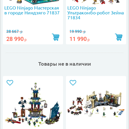
LEGO Ninjago Мастерская
LEGO Ninjago
в городе Ниндзяго 71837
Ультракомбо-робот Зейна
71834
38 667
19 990
р
р
28 990
11 990
р
р
Товары не в наличии