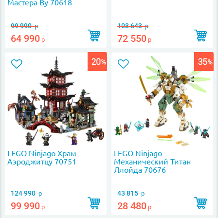
Мастера Ву 70618
99 990
103 643
р
р
64 990
72 550
р
р
LEGO Ninjago Храм
LEGO Ninjago
Аэроджитцу 70751
Механический Титан
Ллойда 70676
124 990
43 815
р
р
99 990
28 480
р
р