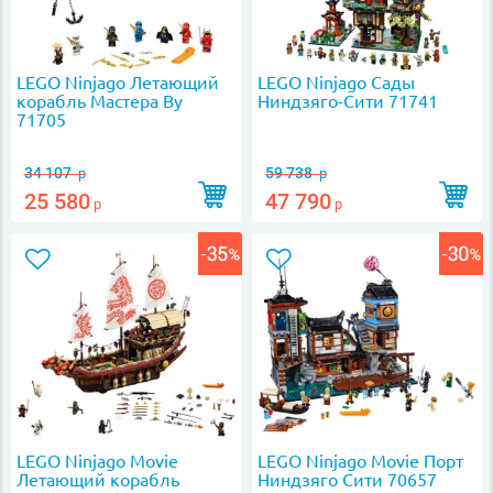
LEGO Ninjago Летающий
LEGO Ninjago Сады
корабль Мастера Ву
Ниндзяго-Сити 71741
71705
34 107
59 738
р
р
25 580
47 790
р
р
LEGO Ninjago Movie
LEGO Ninjago Movie Порт
Летающий корабль
Ниндзяго Сити 70657