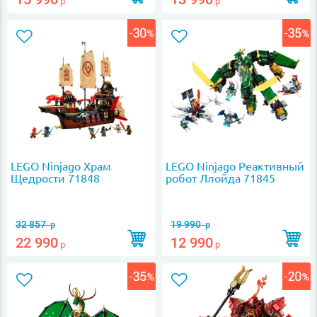
р
р
LEGO Ninjago Храм
LEGO Ninjago Реактивный
Щедрости 71848
робот Ллойда 71845
32 857
19 990
р
р
22 990
12 990
р
р