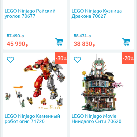
LEGO Ninjago Райский
LEGO Ninjago Кузница
уголок 70677
Дракона 70627
57 490
55 471
р
р
45 990
38 830
р
р
LEGO Ninjago Каменный
LEGO Ninjago Movie
робот огня 71720
Ниндзяго Сити 70620