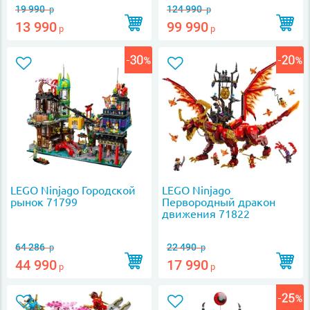
19 990
124 990
р
р
13 990
99 990
р
р
LEGO Ninjago Городской
LEGO Ninjago
рынок 71799
Первородный дракон
движения 71822
64 286
22 490
р
р
44 990
17 990
р
р