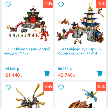
LEGO Ninjago Храм-додзё
LEGO Ninjago Турнирный
ниндзя 71767
городской храм 71814
26 800
50 282
р
р
21 440
42 740
р
р