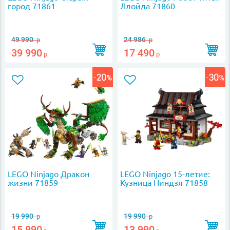
город 71861
Ллойда 71860
49 990
24 986
р
р
39 990
17 490
р
р
LEGO Ninjago Дракон
LEGO Ninjago 15-летие:
жизни 71859
Кузница Ниндзя 71858
19 990
19 990
р
р
15 990
13 990