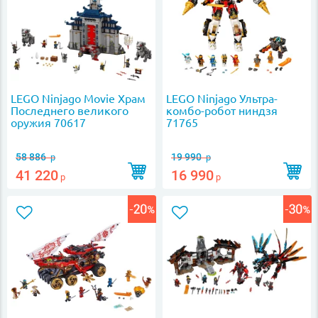
LEGO Ninjago Movie Храм
LEGO Ninjago Ультра-
Последнего великого
комбо-робот ниндзя
оружия 70617
71765
58 886
19 990
р
р
41 220
16 990
р
р