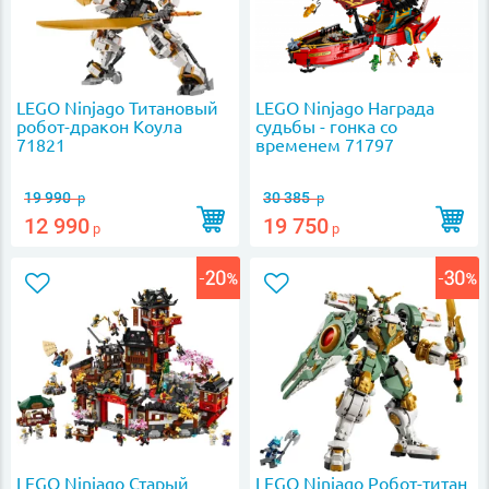
LEGO Ninjago Титановый
LEGO Ninjago Награда
робот-дракон Коула
судьбы - гонка со
71821
временем 71797
19 990
30 385
р
р
12 990
19 750
р
р
LEGO Ninjago Старый
LEGO Ninjago Робот-титан