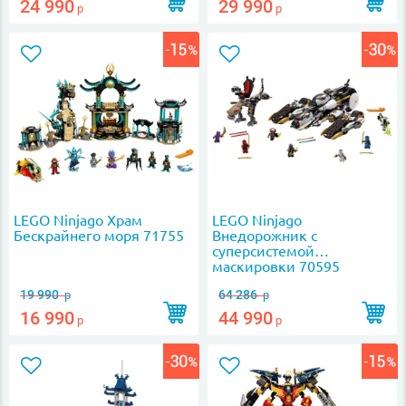
24 990
29 990
р
р
LEGO Ninjago Храм
LEGO Ninjago
Бескрайнего моря 71755
Внедорожник с
суперсистемой
маскировки 70595
19 990
64 286
р
р
16 990
44 990
р
р