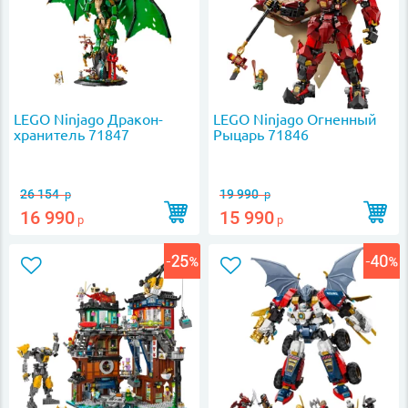
LEGO Ninjago Дракон-
LEGO Ninjago Огненный
хранитель 71847
Рыцарь 71846
26 154
19 990
р
р
16 990
15 990
р
р