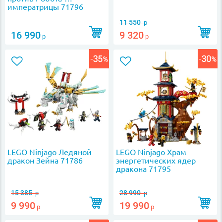
императрицы 71796
11 550
р
16 990
9 320
р
р
LEGO Ninjago Ледяной
LEGO Ninjago Храм
дракон Зейна 71786
энергетических ядер
дракона 71795
15 385
28 990
р
р
9 990
19 990
р
р