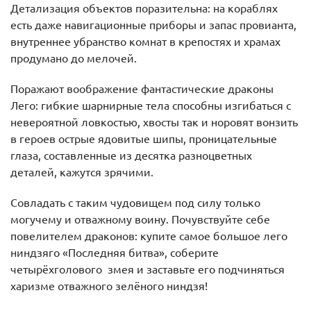
Детализация объектов поразительна: на кораблях
есть даже навигационные приборы и запас провианта,
внутреннее убранство комнат в крепостях и храмах
продумано до мелочей.
Поражают воображение фантастические драконы
Лего: гибкие шарнирные тела способны изгибаться с
невероятной ловкостью, хвосты так и норовят вонзить
в героев острые ядовитые шипы, проницательные
глаза, составленные из десятка разноцветных
деталей, кажутся зрячими.
Совладать с таким чудовищем под силу только
могучему и отважному воину. Почувствуйте себе
повелителем драконов: купите самое большое лего
ниндзяго «Последняя битва», соберите
четырёхголового змея и заставьте его подчиняться
харизме отважного зелёного ниндзя!