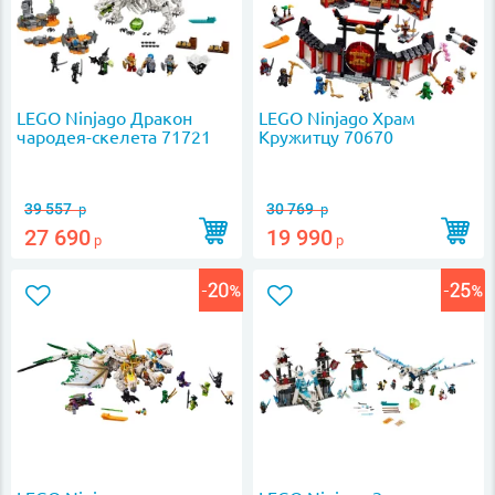
LEGO Ninjago Дракон
LEGO Ninjago Храм
чародея-скелета 71721
Кружитцу 70670
39 557
30 769
р
р
27 690
19 990
р
р