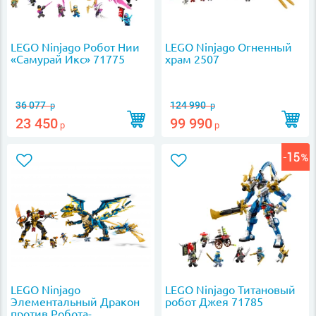
LEGO Ninjago Робот Нии
LEGO Ninjago Огненный
«Самурай Икс» 71775
храм 2507
36 077
124 990
р
р
23 450
99 990
р
р
LEGO Ninjago
LEGO Ninjago Титановый
Элементальный Дракон
робот Джея 71785
против Робота-