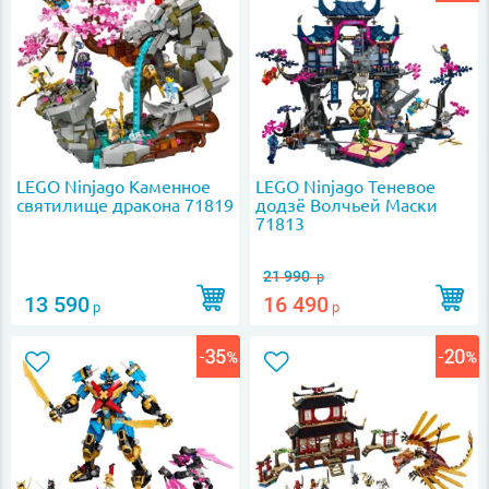
LEGO Ninjago Каменное
LEGO Ninjago Теневое
святилище дракона 71819
додзё Волчьей Маски
71813
21 990
р
13 590
16 490
р
р