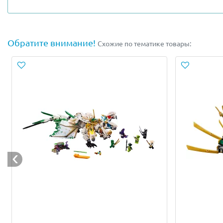
Купи Лего Ниндзяго 70670 и убедись: Храм Кружитцу по
вращающуюся стену, а посередине — большую площадку 
скрытые ловушки, предназначенные для защиты от кова
Обратите внимание!
Схожие по тематике товары:
Ты можешь изучить всю историю мира Ниндзяго, ведь он
В Lego Ninjago 70670 входит 8 минифигурок: Сенсей Ву,
Оружие: Коса Землетрясений Коула, Нунчаки Молнии Дж
Размеры Храма Кружитцу в Lego 70670 — 29×32×21 см.