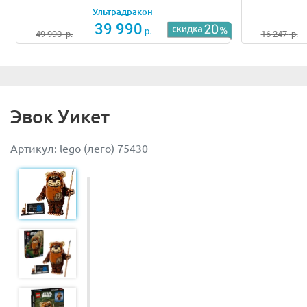
Ультрадракон
39 990
р.
49 990
р.
16 247
р.
Эвок Уикет
Артикул: lego (лего) 75430