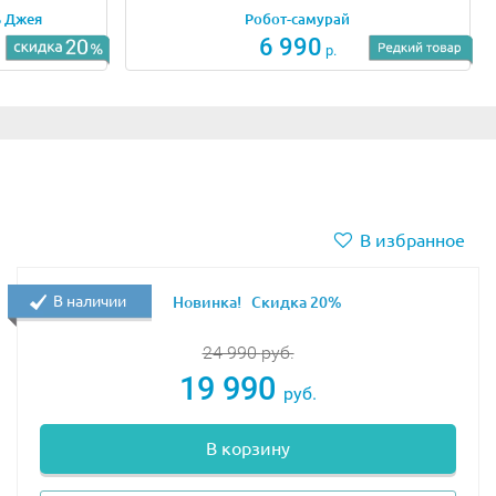
ь Джея
Робот-самурай
6 990
р.
В избранное
В наличии
Новинка!
Скидка 20%
24 990
руб.
19 990
руб.
В корзину