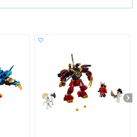
т на скале, имеет открывающиеся ворота и
 комната, а кроме того, в наборе 70670 Лего есть
посох Ву, кинжал Вайплеша.