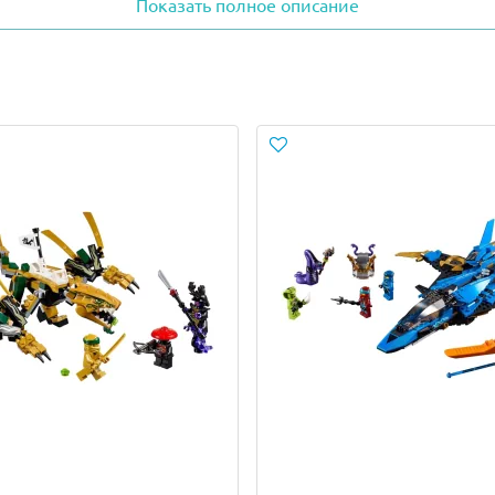
Показать полное описание
строен для обучения и совершенствования воинов. Он стои
с тренировочными платформами. Здесь оборудована чайная
рных врагов.
а изображена в картинах, висящих на стенах Храма.
 Коул, Зейн, Джей, Кай, Ния, Ллойд и Вайплэш.
ея, Меч Огня Кая, Ледяные Сюрикены Зейна, копье Нии, 