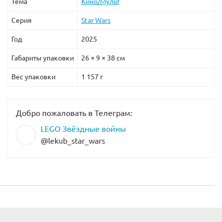
Тема
Кино/Мульт
Серия
Star Wars
Год
2025
Габариты упаковки
26 × 9 × 38 см
Вес упаковки
1 157 г
Добро пожаловать в Телеграм:
LEGO Звёздные войны
@lekub_star_wars