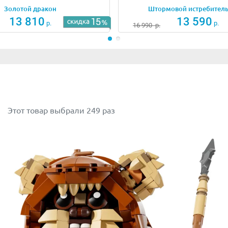
Золотой дракон
Штормовой истребител
13 810
13 590
р.
р.
16 990
р.
Этот товар выбрали 249 раз