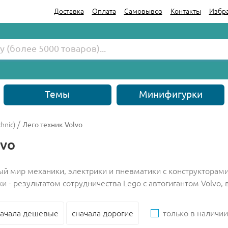
Доставка
Оплата
Самовывоз
Контакты
Избр
Темы
Минифигурки
/
hnic)
Лего техник Volvo
lvo
ый мир механики, электрики и пневматики с конструкторами
и - результатом сотрудничества Lego с автогигантом Volvo,
начала дешевые
сначала дорогие
только в наличии