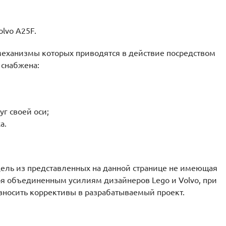
lvo A25F.
 механизмы которых приводятся в действие посредством
 снабжена:
г своей оси;
а.
ель из представленных на данной странице не имеющая
ря объединенным усилиям дизайнеров Lego и Volvo, при
вносить коррективы в разрабатываемый проект.