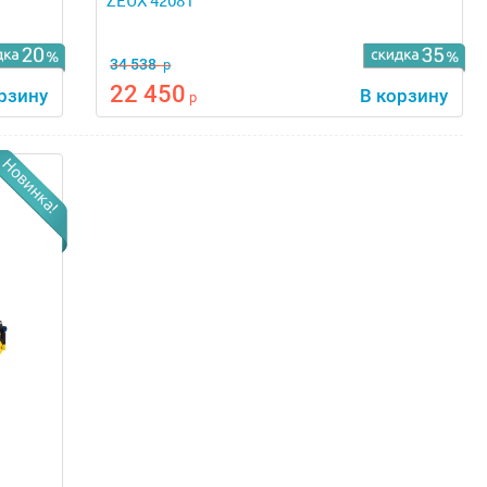
ZEUX 42081
34 538
р
22 450
рзину
В корзину
р