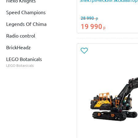
электрический экскаватор
Nexo Knights
Speed Champions
28 990
р
Legends Of Chima
19 990
р
Radio control
BrickHeadz
LEGO Botanicals
LEGO Botanicals