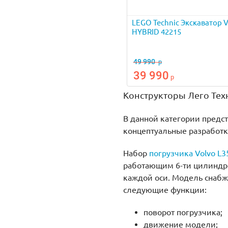
LEGO Technic Экскаватор
HYBRID 42215
49 990
р
39 990
р
Конструкторы Лего Тех
В данной категории предс
концептуальные разработк
Набор
погрузчика Volvo L3
работающим 6-ти цилиндр
каждой оси. Модель снабж
следующие функции:
поворот погрузчика;
движение модели;