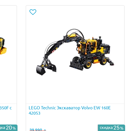
350F с
LEGO Technic Экскаватор Volvo EW 160E
42053
39 990
р