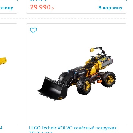
29 990
рзину
В корзину
р
14
LEGO Technic VOLVO колёсный погрузчик