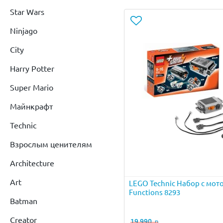
Star Wars
Ninjago
City
Harry Potter
Super Mario
Майнкрафт
Technic
Взрослым ценителям
Architecture
Art
LEGO Technic Набор с мот
Functions 8293
Batman
Creator
19 990
р