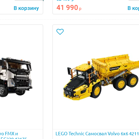
41 990
В корзину
В ко
р
vo FMX и
LEGO Technic Самосвал Volvo 6х6 421