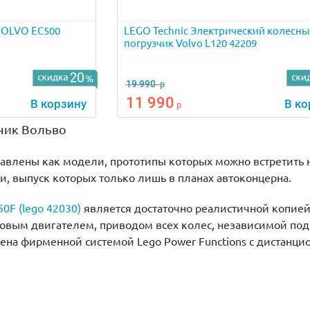
 VOLVO EC500
LEGO Technic Электрический колесны
погрузчик Volvo L120 42209
19 990
р
11 990
В корзину
В ко
р
ник Вольво
тавлены как модели, прототипы которых можно встретить н
и, выпуск которых только лишь в планах автоконцерна.
50F (lego 42030)
является достаточно реалистичной копией
овым двигателем, приводом всех колес, независимой под
ена фирменной системой Lego Power Functions c дистанц