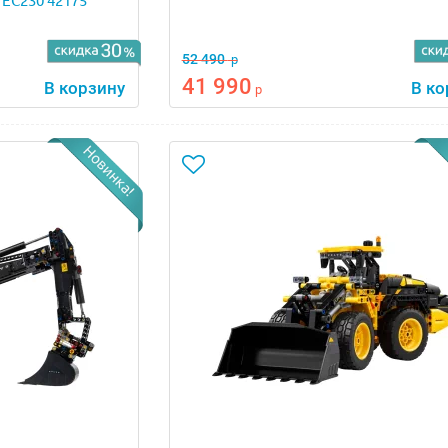
 EC230 42175
52 490
р
41 990
В корзину
В ко
р