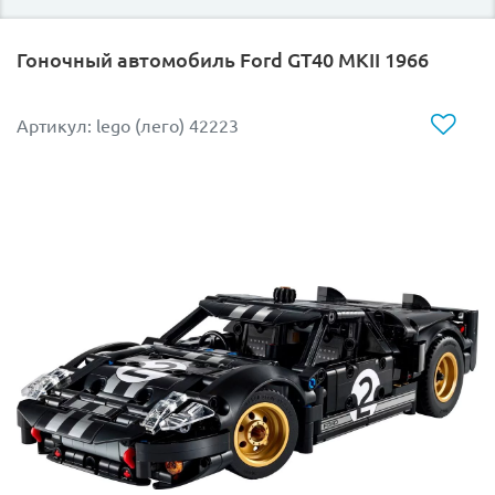
реалистичные рифлёные слики —
шины,характерные для гоночных автомобилей
Гоночный автомобиль Ford GT40 MKII 1966
того периода;
детализированный двигатель V10 — можно
рассмотреть сложную конструкцию силового
Артикул: lego (лего) 42223
агрегата;
аутентичная ливрея Ferrari с логотипами
спонсоров и гоночными номерами.
Минифигурка Михаэля Шумахера в полном гоночном
обмундировании:
шлем с узнаваемым дизайном;
кубок победителя — символ триумфа;
подставка в виде подиума: на ней размещено
изображение Михаэля Шумахера и его
знаменитая цитата.