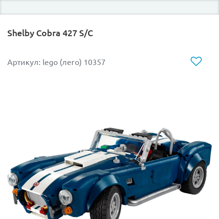
году. Вы начинаете с основания:собираете шасси,
устанавливаете колёса с изящными спицами и узкими
белыми шинами — редкий элемент для LEGO,
Shelby Cobra 427 S/C
подчёркивающий аутентичность модели.
Постепенно перед вами оживает силуэт автомобиля
Артикул: lego (лего) 10357
начала XX века:
-
чёрный кузов с золотыми вставками, строгий и
элегантный;
- высокие легкосплавные диски со спицами,
характерные для той эпохи;
-
массивный тканевый элемент крыши — его можно
складывать и раскладывать, как в настоящем Ford
Model T;
-
откидное ветровое стекло — деталь, типичная для
ранних автомобилей.