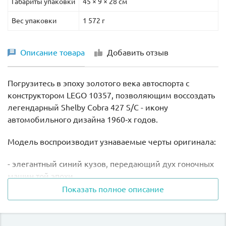
Габариты упаковки
45 × 9 × 28 см
начинаются с одной идеи и одной детали.
Вес упаковки
1 572 г
Размер модели в собранном виде составляет
20х29х13 см.
Описание товара
Добавить отзыв
Погрузитесь в эпоху золотого века автоспорта с
конструктором LEGO 10357, позволяющим воссоздать
легендарный Shelby Cobra 427 S/C - икону
автомобильного дизайна 1960‑х годов.
Модель воспроизводит узнаваемые черты оригинала:
- элегантный синий кузов, передающий дух гоночных
машин той эпохи
Показать полное описание
- яркие белые полоски, подчёркивающие
агрессивный силуэт