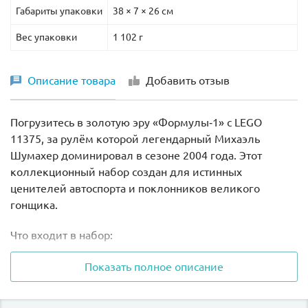
Габариты упаковки
38 × 7 × 26 см
Вес упаковки
1 102 г
Описание товара
Добавить отзыв
Погрузитесь в золотую эру «Формулы‑1» с LEGO
11375, за рулём которой легендарный Михаэль
Шумахер доминировал в сезоне 2004 года. Этот
коллекционный набор создан для истинных
ценителей автоспорта и поклонников великого
гонщика.
Что входит в набор:
детально воссозданный болид «Формулы‑1»:
Показать полное описание
работающее рулевое управление: поворот руля
передаётся на передние колёса;