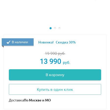
долларов.
Станьте частью истории автоспорта, где каждая деталь
рассказывает о скорости, страсти и безупречном стиле
с конструктором LEGO 10357!
Размер модели в собранном виде составляет 30х14х9
см.
В наличии
Новинка!
Скидка 30%
19 990
руб.
13 990
руб.
В корзину
Купить в один клик
Доставка