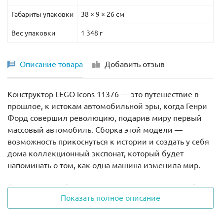
Габариты упаковки
38 × 9 × 26 см
Вес упаковки
1 348 г
Описание товара
Добавить отзыв
Конструктор LEGO Icons 11376 — это путешествие в
прошлое, к истокам автомобильной эры, когда Генри
Форд совершил революцию, подарив миру первый
массовый автомобиль. Сборка этой модели —
возможность прикоснуться к истории и создать у себя
дома коллекционный экспонат, который будет
напоминать о том, как одна машина изменила мир.
Открывая коробку, вы видите множество деталей —
Показать полное описание
пока они разрозненны, но скоро превратятся в точную
копию Ford Model T, сошедшего с конвейера в 1908