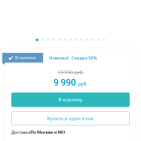
Информационная подставка с историческими
данными и техническими характеристиками Ferrari
F2004 — дополняет экспозицию и позволяет больше
узнать о легендарном автомобиле.
Конструктор LEGO 11375 станет украшением любого
пространства!
В наличии
Новинка!
Скидка 50%
19 990
руб.
9 990
руб.
В корзину
Купить в один клик
Доставка