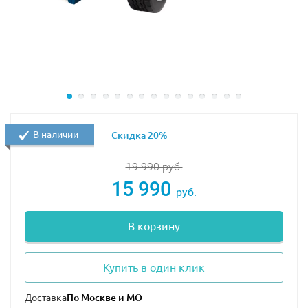
Сборка продолжается, и вы обнаруживаете, насколько
продумана каждая мелочь:
Открывающиеся элементы:
-
пассажирская дверь — можно открыть, чтобы
заглянуть внутрь;
В наличии
Скидка 20%
-
багажник — за ним скрывается аккуратно
проработанный отсек;
19 990
руб.
15 990
руб.
-
панели капота с обеих сторон — открыв их, вы
увидите детализированный двигатель, воссозданный
В корзину
с поразительной точностью.
Кабина водителя:
Купить в один клик
-
здесь есть работающее рулевое управление —
Доставка
поворачивая руль, вы чувствуете связь с водителем