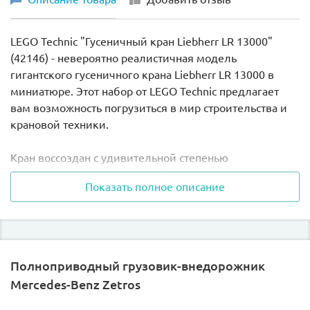
LEGO Technic "Гусеничный кран Liebherr LR 13000"
(42146) - невероятно реалистичная модель
гигантского гусеничного крана Liebherr LR 13000 в
миниатюре. Этот набор от LEGO Technic предлагает
вам возможность погрузиться в мир строительства и
крановой техники.
Кран воссоздан с удивительной степенью
детализации, чтобы внешний вид и
Показать полное описание
функциональность были максимально точными.
Состоящий из 2883 деталей, набор обеспечивает
интересные сборочные задачи, которые позволят вам
насладиться процессом создания этого потрясающего
крана.
Полноприводный грузовик-внедорожник
Mercedes-Benz Zetros
Конструктор включает в себя такие фишки как :
рулевое управление, вращающуюся поворотную