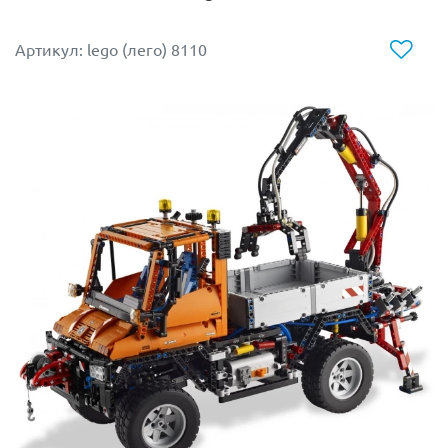
детализированный грузовой автомобиль из Lego
Technic 42098 и опробуй его в деле! Под кабиной
Артикул: lego (лего) 8110
водителя, наклонив ее, можно рассмотреть двигатель
V6 с подвижными поршнями. У автомобильного
перевозчика открепляется прицеп и двигаются
верхняя и нижняя платформа, заднюю рампу можно
опускать для удобного заезда машин.
Купи Лего 42098 и играй с друзьями в перевозки
машин автопоездом на дальние расстояния. Освой все
тонкости правильного заезда автомобиля на
платформу и его надежного закрепления там для
безопасной транспортировки.
В наборе множество элементов для сборки красно-
серого автовоза с реалистичными функциями. Также в
него входит синяя машина, которую нужно перевезти.
В этом автомобиле есть поршневый двигатель V8 и
работающее рулевое управление. Его можно