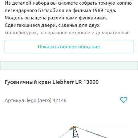
Из деталей набора вы сможете собрать точную копию
легендарного Бэтмобиля из фильма 1989 года.
Модель оснащена различными функциями.
Сдвигающиеся двери, сиденья для двух
минифигурок, панорамное ветровое и декоративные
захватные крюки по бокам. Под капотом спрятаны
Показать полное описание
пулеметы. Просто поверните выхлопную трубу, и они
появятся!
В комплект входят 3 минифигурки: Бэтмен, Джокер и
Вики Вейл. Каждая имеет свою демонстрационную
Гусеничный кран Liebherr LR 13000
подставку.
Конструктор LEGO 76139 станет отличным подарком
Артикул: lego (лего) 42146
всем фанатам Бэтмена!
Размер модели в собранном виде составляет
12х60х22 см.