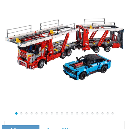
очень надёжной. Это достигается благодаря
спаренным колёсам, повышающим маневренность и
грузоподъёмность.
Чтобы предотвратить опрокидывание корпуса во
время погрузочных работ, необходимо
воспользоваться выносными опорами. Выдвигаясь
автоматически, они встают поперёк подвески,
повышая устойчивость грузовика, стабилизируя его
положение на неровном грунте и снижая осевые
нагрузки.
Главной отличительной особенностью модели
Mercedes-Benz Arocs является подвижная стрела,
способная подниматься, опускаться, поворачиваться и
вытягиваться. На конце стрелы закреплён цепкий
захват, который можно открывать и закрывать при
помощи специального рычага.