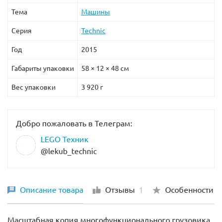
Тема
Машины
При желании его можно переделать в мобильный
транспортёр размером
19х47х20 см
.
Серия
Technic
Год
2015
В наборе присутствует эксклюзивная деталь с
гравировкой, посвящённой 40-летию серии Техник.
Габариты упаковки
58 × 12 × 48 см
Вес упаковки
3 920 г
Добро пожаловать в Телеграм:
LEGO Техник
@lekub_technic
Описание товара
Отзывы
1
Особенности
Масштабная копия многофункционального грузовика