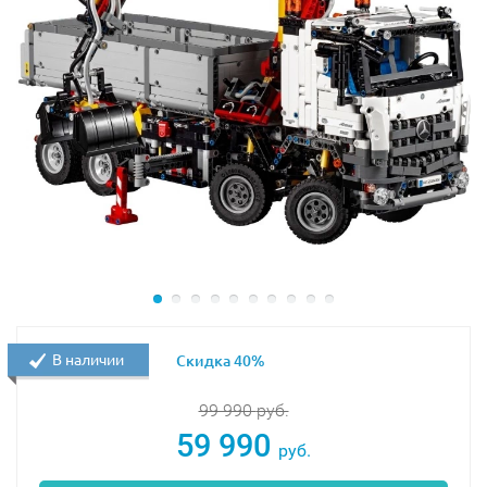
подножки. Внутри устроен простой, но комфортный
салон с двумя серыми креслами, рулём и коробкой
передач.
Отдельного внимания заслуживает багажник
автомобиля. На его крыше предусмотрены крепления
для канистр с бензином или дополнительного
оборудования, которое может понадобиться в
поездке. Если нужно проветрить салон или
рассмотреть содержимое багажника, необходимо
приподнять крышу. Вращаясь вокруг своей оси, чёрная
шестерёнка, установленная слева от кабины,
приподнимает потолочный люк. При этом появляются
боковые заграждения, напоминающие белый тент.
В наличии
Скидка 40%
Задняя дверь багажника тоже открывается.
99 990
руб.
Достаточно повернуть замок, сделанный в виде
59 990
руб.
запасного колеса, как створка отодвинется и
продемонстрирует интерьер. Внутри сделан