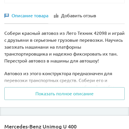
Описание товара
Добавить отзыв
ВАЖНО!
Для набора требуются батарейки, НЕ
входящие в комплект:
Собери красный автовоз из Лего Техник 42098 и играй
с друзьями в серьезные грузовые перевозки. Научись
6 шт
типа АА
(пальчиковые) для батарейного отсека
заезжать машинами на платформы
транспортировщика и надежно фиксировать их там.
Перестрой автовоз в машины для автошоу!
Автовоз из этого конструктора предназначен для
перевозки транспортных средств. Собери его и
погрузи один или несколько автомобилей, чтобы
Показать полное описание
отвезти их в пункт назначения. Кроме машин ты
можешь перевозить на транспортере мотоциклы,
трактора, самолеты или другую технику, если она
помещается на платформу.
Mercedes-Benz Unimog U 400
Закажи в нашем интернет-магазине этот