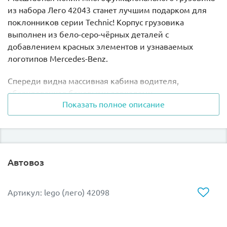
из набора Лего 42043 станет лучшим подарком для
поклонников серии Technic! Корпус грузовика
выполнен из бело-серо-чёрных деталей с
добавлением красных элементов и узнаваемых
логотипов Mercedes-Benz.
Спереди видна массивная кабина водителя,
оборудованная боковыми зеркалами,
Показать полное описание
открывающимися дверями, системой освещения,
непробиваемой радиаторной решёткой, двумя
синими креслами и приборной панелью. Откинув
кабину, можно рассмотреть 6-ти цилиндровый
двигатель с жёлтыми подвижными поршнями.
Автовоз
Ходовая часть грузовика представлена независимой
подвеской с амортизаторами особой прочности. На
Артикул: lego (лего) 42098
передней оси установлены четыре рулевых колеса,
управлять которыми можно с помощью закреплённых
на крыше сигнальных огней. Задняя ось выглядит