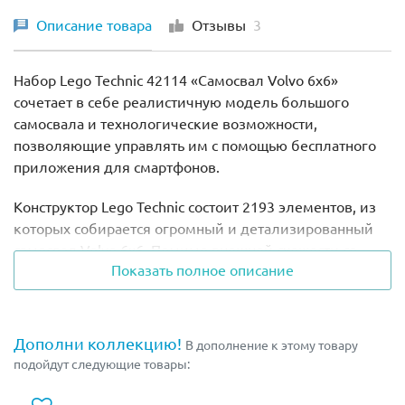
Описание товара
Отзывы
3
Набор Lego Technic 42114 «Самосвал Volvo 6х6»
сочетает в себе реалистичную модель большого
самосвала и технологические возможности,
позволяющие управлять им с помощью бесплатного
приложения для смартфонов.
Конструктор Lego Technic состоит 2193 элементов, из
которых собирается огромный и детализированный
самосвал Volvo 6х6. Помимо внешней схожести со
Показать полное описание
своим прототипом, модель Лего Техник 42114 может
похвастаться новой системой электроники Control+.
Машина оборудована тремя моторами, привод 6х6
приводится в движение от XL-мотора через коробку
Дополни коллекцию!
В дополнение к этому товару
передач с 4-мя скоростями, которая переключается
подойдут следующие товары:
дистанционно.