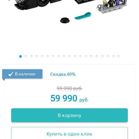
M-мотор
ВАЖНО!
Для набора требуются батарейки, НЕ
входящие в комплект:
6 шт
типа АА
(пальчиковые) для батарейного отсека
В наличии
Скидка 40%
99 990
руб.
59 990
руб.
В корзину
Купить в один клик