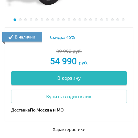
дополнить набором lego 42093 — Chevrolet Corvette
ZR1. Цена зависит от количества деталей и функций у
автомобилей. А еще автовоз можно перестроить в
машины для автошоу!
В наличии
Скидка 45%
Размеры транспорта в собранном виде:
99 990
руб.
автовоз — 86×13×22 см;
54 990
синий автомобиль — 27×12×8 см;
руб.
грузовик с прицепом — 87×15×14 см.
В корзину
Купить в один клик
Доставка
Характеристики