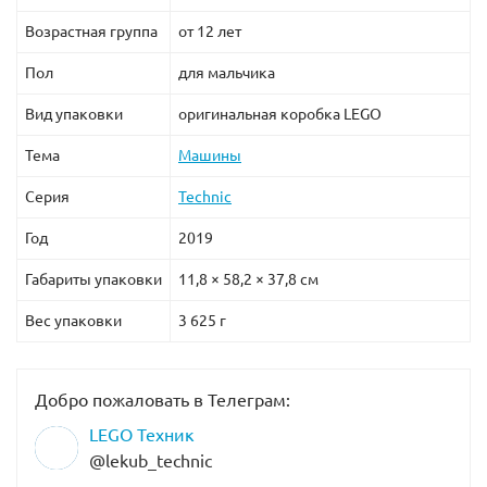
- пневматическая система, состоящая из четырёх
модульных цилиндров различной длины и диаметра,
Возрастная группа
от 12 лет
насоса и
480 см
шлангов.
Пол
для мальчика
Вид упаковки
оригинальная коробка LEGO
В набор УЖЕ ВКЛЮЧЕНЫ необходимые элементы
для моторизации:
Тема
Машины
Серия
Technic
Год
2019
Габариты упаковки
11,8 × 58,2 × 37,8 см
Вес упаковки
3 625 г
Батарейный отсек
Добро пожаловать в Телеграм:
LEGO Техник
L-мотор
@lekub_technic