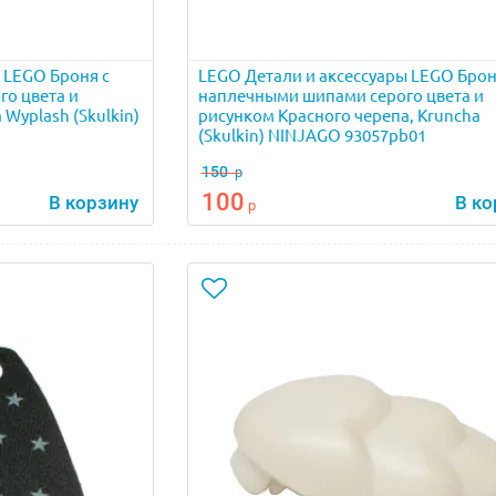
 LEGO Броня с
LEGO Детали и аксессуары LEGO Брон
о цвета и
наплечными шипами серого цвета и
Wyplash (Skulkin)
рисунком Красного черепа, Kruncha
(Skulkin) NINJAGO 93057pb01
150
р
100
В корзину
В ко
р