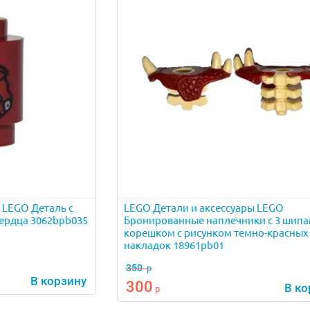
 LEGO Деталь с
LEGO Детали и аксессуары LEGO
сердца 3062bpb035
Бронированные наплечники с 3 шипа
корешком с рисунком темно-красных
накладок 18961pb01
350
р
В корзину
300
В ко
р