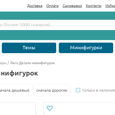
Доставка
Оплата
Самовывоз
Контакты
Избр
Темы
Минифигурки
/
уары
Лего Детали минифигурок
инифигурок
начала дешевые
сначала дорогие
только в наличии