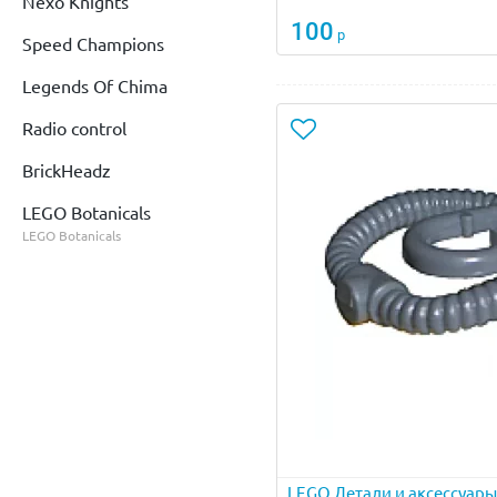
Nexo Knights
100
р
Speed Champions
Legends Of Chima
Radio control
BrickHeadz
LEGO Botanicals
LEGO Botanicals
LEGO Детали и аксессуар