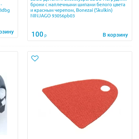
-
брони с наплечными шипами белого цвета
58dbg
и красным черепом, Bonezai (Skulkin)
NINJAGO 93056pb03
рзину
100
В корзину
р