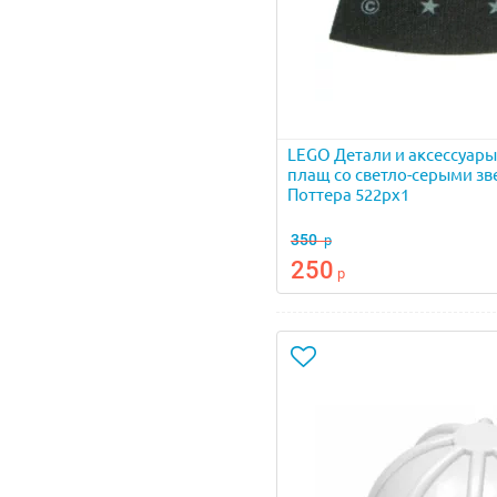
LEGO Детали и аксессуар
плащ со светло-серыми зв
Поттера 522px1
350
р
250
р