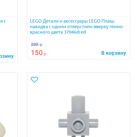
я с
LEGO Детали и аксессуары LEGO Плащ-
накидка с одним отверстием вверху темно-
красного цвета 37046dred
200
р
150
В корзину
р
рзину