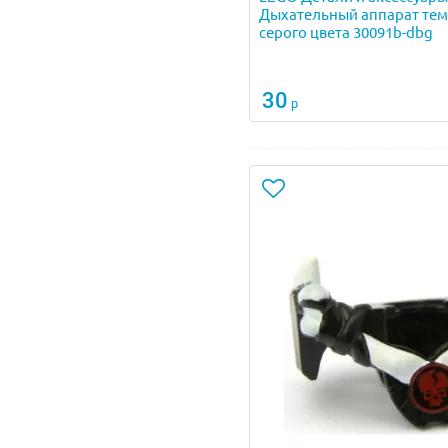
Дыхательный аппарат тем
серого цвета 30091b-dbg
30
р