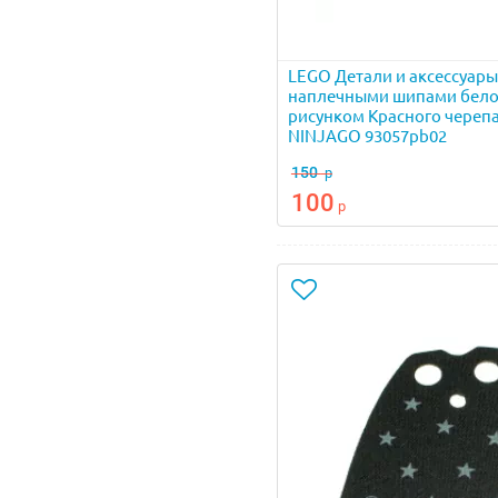
LEGO Детали и аксессуары
наплечными шипами белог
рисунком Красного черепа 
NINJAGO 93057pb02
150
р
100
р