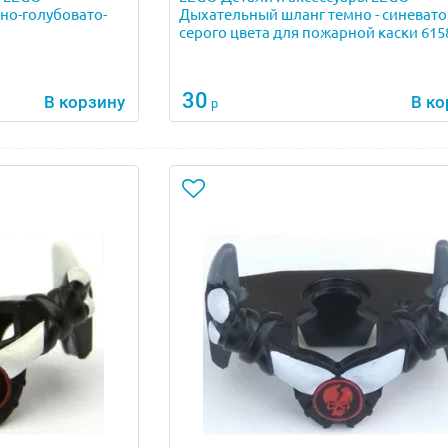
но-голубовато-
Дыхательный шланг темно - синевато 
серого цвета для пожарной каски 61
30
В корзину
В ко
р