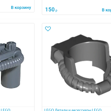
В корзину
150
В ко
р
ы LEGO
LEGO Детали и аксессуары LEGO