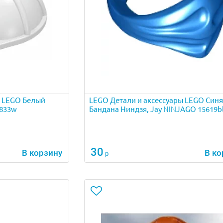
ы LEGO Белый
LEGO Детали и аксессуары LEGO Синя
3833w
Бандана Ниндзя, Jay NINJAGO 15619b
30
В корзину
В ко
р