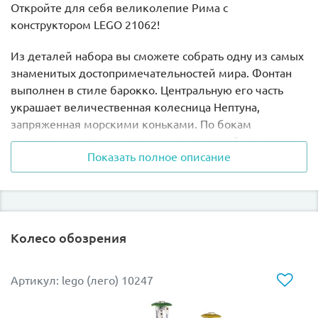
Откройте для себя великолепие Рима с
конструктором LEGO 21062!
Из деталей набора вы сможете собрать
одну из самых
знаменитых достопримечательностей мира. Фонтан
выполнен в стиле барокко. Центральную его часть
украшает величественная колесница Нептуна,
запряженная морскими коньками. По бокам
расположены две изящные ниши: в одной находится
Показать полное описание
статуя Изобилия, в другой – статуя Здоровья.
Фонтан Треви является частью фасада роскошного
Палаццо Поли, чья архитектура органично дополняет
водную композицию. На фасаде здания можно
Колесо обозрения
увидеть декоративные элементы и картуш с гербом
семьи Поли.
Артикул: lego (лего) 10247
Вокруг фонтана установите уличные фонари и
столбики, прикрепите табличку с названием.