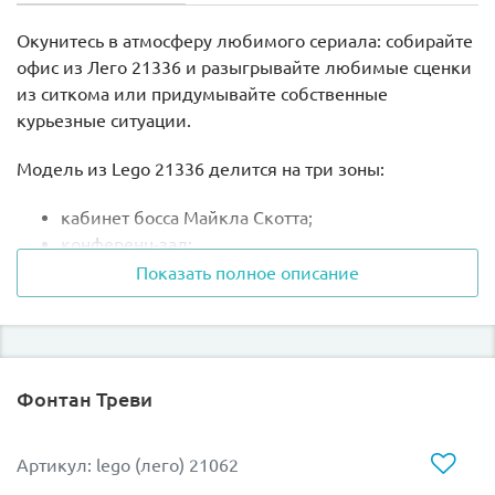
Окунитесь в атмосферу любимого сериала: собирайте
офис из Лего 21336 и разыгрывайте любимые сценки
из ситкома или придумывайте собственные
курьезные ситуации.
Модель из Lego 21336 делится на три зоны:
кабинет босса Майкла Скотта;
конференц-зал;
приемная и рабочие места сотрудников в
Показать полное описание
большом общем пространстве.
Многочисленные аксессуары для фигурок помогут
воссоздать сцены псевдодокументального сериала про
Фонтан Треви
офисную жизнь. Здесь вы найдете: чайник Джима,
письмо и обручальное кольцо для Пэм, сценарий
Майкла, спрятанное оружие Дуайта, горшочек чили
Артикул: lego (лего) 21062
Кевина, желатиновый степлер и кружку “Лучший в