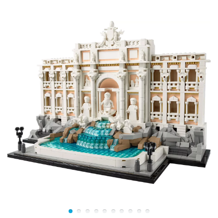
мире босс”.
Подарите этот конструктор фанату сериала или
пополните свою коллекцию инсталляций из Лего,
разыгрывайте веселые сценки ситкома или просто
любуйтесь своим творением.
В набор входят 15 минифигурок: Майкл Скотт, Дуайт
Шрут, Джим Халперт, Пэм Бизли, Райан Ховард,
Анджела Мартин, Оскар Мартинес, Кевин Мэлоун,
Стэнли Хадсон, Келли Капур, Филлис Лапин Вэнс,
Мередит. Палмер, Крид Брэттон, Тоби Флендерсон и
Дэррил Филбин, а также фигурка кота Анжелы по
кличке Мусор.
Размеры офиса в собранном виде: 7х30х25 см.