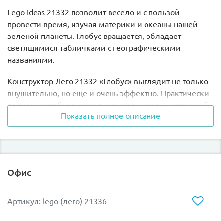
Lego Ideas 21332 позволит весело и с пользой
провести время, изучая материки и океаны нашей
зеленой планеты. Глобус вращается, обладает
светящимися табличками с географическими
названиями.
Конструктор Лего 21332 «Глобус» выглядит не только
внушительно, но еще и очень эффектно. Практически
полномасштабная модель земного шара — отличный
Показать полное описание
вариант занимательно провести время, а также
неординарно украсить гостиную, библиотеку или
кабинет у себя дома.
Пять причин купить Lego Ideas 21332:
Офис
Путешествуйте, не покидая дом — набор
масштабирован и отлично детализирован. Абсолютно
Артикул: lego (лего) 21336
все континенты и водоемы соответствуют своим
реальным очертаниям.