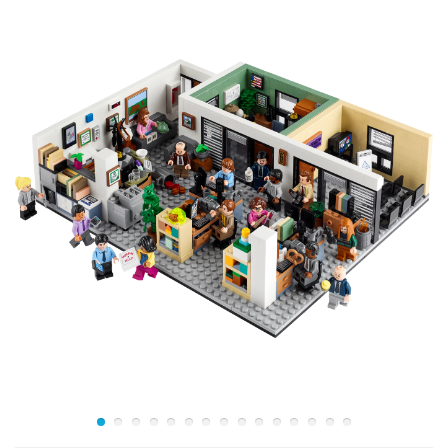
Учитесь играя. В набор входят светящиеся в темноте
плитки-таблички с географическими названиями.
Также в комплекте предусмотрен указатель со
сторонами света (своеобразный компас,
фиксирующийся на поверхности глобуса).
Вращайте в поиске новых мест для отпуска. Глобус,
зафиксированный на подставке, вращается, позволяя
максимально пристально рассмотреть каждый
миллиметр земного шара.
Прячьте сокровища. Конструкция пустотелая, а значит,
внутри сферы вы сможете хранить мелкие предметы,
драгоценности, деньги.
Удивляйтесь размерам. Конструктор в собранном виде
обладает следующими габаритами: 30х40х26 см.
Творческий набор Лего 21332 можно купить как в
личное пользование, так и в подарок. Побалуйте себя
и близких вам людей дизайнерской новинкой от