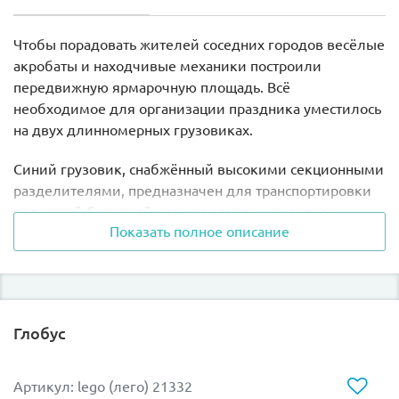
Чтобы порадовать жителей соседних городов весёлые
акробаты и находчивые механики построили
передвижную ярмарочную площадь. Всё
необходимое для организации праздника уместилось
на двух длинномерных грузовиках.
Синий грузовик, снабжённый высокими секционными
разделителями, предназначен для транспортировки
полосатой билетной кассы, водного и силового
Показать полное описание
аттракционов. В его кабине предусмотрено место для
одного водителя, который при необходимости
выполняет все погрузочно-разгрузочные работы. За
кабиной и под грузовой платформой установлены
крепления для рабочего инвентаря, такого как
Глобус
фонарик, молоток, лопата и щётка.
Большой белый грузовик состоит из
Артикул: lego (лего) 21332