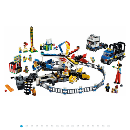
Четыре подузла, обшитые десятками плиток решетки
1x2 см, прикреплены к выступающим частям по
бокам. Крыши выступов от главной башни светло-
серые, что обеспечивает некоторый контраст с домом
преимущественно коричневого цвета.
В наборе есть еще несколько сборочных единиц с
десятками дополнительных плиток решетки и узкий
участок сверху, который включает в себя смотровую
площадку. Площадка находится на 102-м этаже, чуть
ниже мачты, на высоте 373 метра над землей или 38
см на модели лего 21046.
Мачта, которая когда-то использовалась для стыковки
дирижаблей, построена с использованием
серебряных деталей, покрытых лаком, вокруг
сердечника из деталей размером 1x1 см. Модель
небоскреба интересно не только созерцать, но и