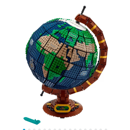
детализированной кабины и прицепа. Массивная
решётка радиатора, противотуманные фары, системы
прожекторов, громкоговорители, зеркала заднего
вида и дворники делают кабину очень реалистичной.
Благодаря открывающимся дверям и съёмной крыше
можно заглянуть внутрь и рассмотреть не только
приборную панель и рулевое управление, но и
спальное место с кроватью и телевизором. Прицеп
грузовика представляет собой усиленную платформу,
служащую опорой для карусели.
Во время транспортировки все элементы аттракциона
находятся в сложенном компактном виде. После
расцепки с кабиной, опускания лестницы, установки
ограждения и моторного механизма наступает время
трансформации основных элементов. Синий, жёлтый
и красный сектора вытягиваются перпендикулярно
друг другу. В них закрепляются вращающиеся
сидения и фонарики. На некоторых поверхностях