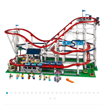
киоск, в котором можно купить билет или узнать о
правилах поведения на колесе обозрения. Правая
часть лестничной платформы свободна. На ней
достаточно места для того, чтобы пассажиры спокойно
покинули свои кабинки и направились к выходу. Но, в
конце пути их ждёт приятный сюрприз! Под кроной
цветущего дерева они найдут весёлую мороженщицу,
готовую угостить всех желающих сладким
лакомством в вафельном стаканчике.
Размер Колеса обозрения в собранном виде
составляет
60х55х38 см
.
В наборе присутствуют 10 минифигурок с
аксессуарами: оператор аттракциона, продавец
мороженого, 4 ребёнка и 4 взрослых.
Чтобы заставить колесо вращаться, необходимо
воспользоваться рычагом, расположенным под одной
из опор аттракциона. Рядом с ним есть и специальный