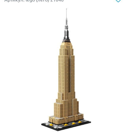
При изготовлении клавиш не используются наклейки,
символы на них нанесены печатным способом. В
правой части подвижной каретки расположена ручка,
вращающая опорный валик. С ее помощью можно
заправить в каретку настоящий лист бумаги! В левой
части находится рычаг, с помощью которого каретка
возвращается в начало новой строки.
В конструкторе Lego 21327 применен новый элемент
Лего, а именно деталь, имитирующая печатную ленту.
Она окрашена черным и красным цветом. На корпусе
машинки имеется рычаг для выбора цвета
набираемого текста.
В комплект конструктора Ideas 21327 включена
подробная инструкция по сборке, в составе которой
имеется письмо фанатам Лего от Томаса Кирка
Кристиансена, являющегося Председателем совета
директоров и правнуком основателя компании,