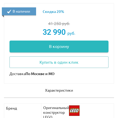
создавать. Ядро использует интересные строительные
приемы, и игрок не будет постоянно выравнивать
В наличии
Скидка 20%
крошечные детали размером 1x1.
41 250
руб.
В дизайне здания есть что-то особенное: его
32 990
пропорции, ракетоподобная внешность, стиль арт-
руб.
деко. Эта модель позволяет по-настоящему оценить
масштабы оригинального небоскреба в Нью-Йорке.
В корзину
Купить лего Эмпайр Стейт Билдинг можно на сайте:
https://lekub.ru/
Купить в один клик
Эмпайр Стейт Билдинг достигает высоты 55 см. Пока
Доставка
что это самая высокая модель из коллекции LEGO
Architecture.
Характеристики
Размеры Эмпайр Стейт Билдинг из Лего 21046 в
собранном виде: 20х55х12 см.
Оригинальный
Бренд
конструктор
LEGO