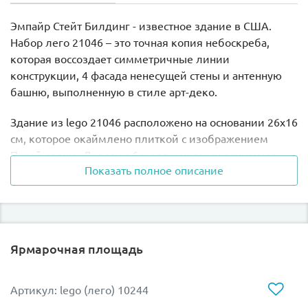
Эмпайр Стейт Билдинг - известное здание в США.
Набор лего 21046 – это точная копия небоскреба,
которая воссоздает симметричные линии
конструкции, 4 фасада ненесущей стены и антенную
башню, выполненную в стиле арт-деко.
Здание из lego 21046 расположено на основании 26x16
см, которое окаймлено плиткой с изображением
Пятой авеню. Дороги с 6 желтыми такси занимают
Показать полное описание
первые несколько рядов по бокам. На первом этаже
небоскреба расположены четыре эскалатора.
Центральное ядро ​​небоскреба состоит из сотен
кирпичей и плиток, к которым прикреплены решетки
Ярмарочная площадь
размером 1x2 см или узлы. Внутри спрятаны, но
ненадолго видны во время строительства,
лакированные плитки. Они выполняют функцию
Артикул: lego (лего) 10244
дверей лифта.