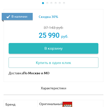
переведенное на 43 языка. Пользователю нужно лишь
найти и выбрать нужный вариант, после чего
В наличии
Скидка 30%
заправить письмо в каретку Печатной машинки.
Данный штрих делает образ модели полностью
37 143
руб.
завершенным, придает ей ностальгических ноток.
25 990
Такая модель по праву достойна занять почетное
руб.
место на полке коллекционера или украсить собой
рабочий кабинет, привнеся в него особый винтажный
В корзину
шарм.
Размеры Печатной машинки составляют: 11х27х26 см
Купить в один клик
в высоту, ширину и глубину.
Доставка
Характеристики
Оригинальный
Бренд