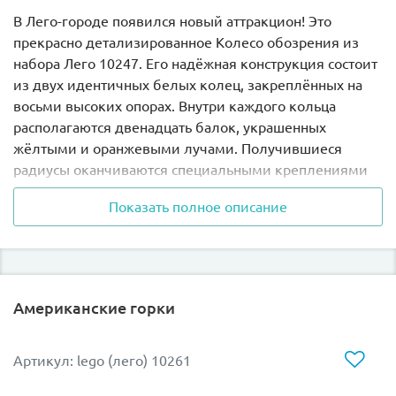
В Лего-городе появился новый аттракцион! Это
прекрасно детализированное Колесо обозрения из
набора Лего 10247. Его надёжная конструкция состоит
из двух идентичных белых колец, закреплённых на
восьми высоких опорах. Внутри каждого кольца
располагаются двенадцать балок, украшенных
жёлтыми и оранжевыми лучами. Получившиеся
радиусы оканчиваются специальными креплениями
для пассажирских кабинок.
Показать полное описание
Всего на колесе установлены 12 кабинок разных
цветов: 3 жёлтые, 3 зелёные и 3 фиолетовые. Для
удобства посетителей они оборудованы распашными
дверцами и круглыми крышами, защищающими от
Американские горки
солнца и дождя. Перед входом на аттракцион
построена Х-образная площадка с лестницами. Левая
её часть предназначена для подъёма пассажиров,
Артикул: lego (лего) 10261
готовящихся к посадке. Здесь также есть небольшой