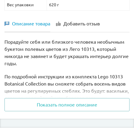
Вес упаковки
620 г
Описание товара
Добавить отзыв
Порадуйте себя или близкого человека необычным
букетом полевых цветов из Лего 10313, который
никогда не завянет и будет украшать интерьер долгие
годы.
По подробной инструкции из комплекта Lego 10313
Botanical Collection вы сможете собрать восемь видов
цветов на регулируемых стеблях. Это будут: васильки,
лаванда, валлийский мак, боровая петрушка,
Показать полное описание
кожистый папоротник, герберы, живокость и люпин.
Составьте свою неповторимую композицию из
шестнадцати растений, чтобы не только насладиться
процессом строительства из сложных элементов Lego,
но и создать уникальный предмет декора для своего