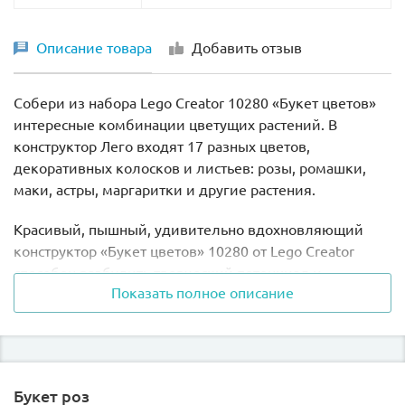
Описание товара
Добавить отзыв
Собери из набора Lego Creator 10280 «Букет цветов»
интересные комбинации цветущих растений. В
конструктор Лего входят 17 разных цветов,
декоративных колосков и листьев: розы, ромашки,
маки, астры, маргаритки и другие растения.
Красивый, пышный, удивительно вдохновляющий
конструктор «Букет цветов» 10280 от Lego Creator
способен разбудить творческий потенциал и
Показать полное описание
стимулировать фантазию. Цветущие растения в
собранном виде станут достойным украшением
рабочего или обеденного стола, кабинета, гостиной,
кухни, прихожей, спальни, детской комнаты.
Уникальный набор вы можете комбинировать так, как
Букет роз
вам подсказывает сердце, душа, эстетическое