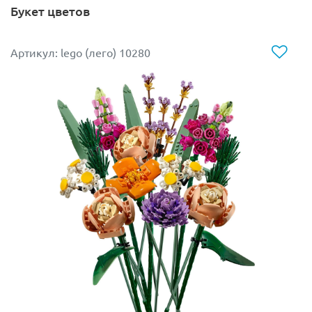
Букет цветов
дома. Разместите букет полевых цветов из Lego 10313
в собственную любимую вазу, чтобы закончить образ.
Артикул: lego (лего) 10280
Стебли растений можно сделать разной длины,
например, живокость с прямым стеблем может
достигать в высоту 47 см.
Hабор Лего 10313 “Букет полевых цветов” является
частью ботанической коллекции Lego, которая
включает в себя элементы из растительного пластика,
изготовленного из сахарного тростника, полученного
экологически безопасным способом.
При желании вы можете объединить данный набор с
другими комплектами Lego Botanical Collection, чтобы
создать еще больше оригинальных букетов.