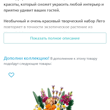
красоты, который сможет украсить любой интерьер и
приятно удивит ваших гостей.
Необычный и очень красивый творческий набор Лего
повторяет в точности экзотическое растение из
Южной Африки под названием Стерлиция или
Показать полное описание
"Райская птица". Это декоративное растение известно
во всем мире своими яркими цветами, внешне
похожими на фламинго с хохолком. Однако, в
отличие от живых цветов, собранная композиция Лего
Дополни коллекцию!
В дополнение к этому товару
10289 "Райская птица" будет радовать вас
подойдут следующие товары:
эффектными бутонами круглый год и не требовать
постоянного полива.
Комплект Lego состоит 1173 деталей, которые
упакованы в 10 пакетов и поставляются в стильной
коробке, где на чёрном фоне изображён цветок в
собранном виде.