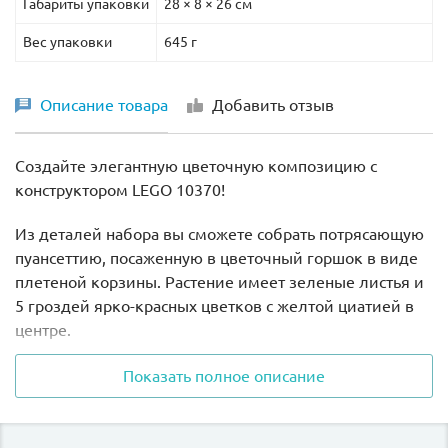
Габариты упаковки
28 × 8 × 26 см
Вес упаковки
645 г
Описание товара
Добавить отзыв
Создайте элегантную цветочную композицию с
конструктором LEGO 10370!
Из деталей набора вы сможете собрать потрясающую
пуансеттию, посаженную в цветочный горшок в виде
плетеной корзины.
Растение имеет зеленые листья и
5 гроздей ярко-красных цветков с желтой циатией в
центре.
Модель станет прекрасным украшением вашего дома
Показать полное описание
или офиса.
Добавьте изюминку в любой интерьер с