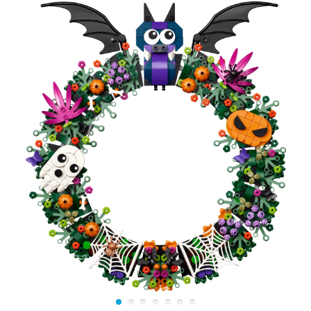
Побудь в роли архитектора и построй из деталей Лего
21055 копию этого невероятного здания, которое по
праву признано самым высоким во всем мире.
Благодаря точным инструкциям это будет несложно.
Узнаваемая форма, реалистичные элементы отлично
воссозданы в кирпичиках LEGO, а к основанию
крепится демонстрационная табличка.
Модель знаменитого небоскреба выполнена в светло-
сером цвете с темно-серыми элементами, она в
деталях передает внешний вид высотного здания из
железобетона, стекла и стали. Лего Бурдж-Халифа
предназначена для продвинутых почитателей сборки
и любителей архитектурных объектов. В инструкции
кроме этапов сборки есть и сведения о реальном
сооружении. Эта точная копия здания в миниатюре
станет отличным украшением интерьера или рабочего
стола.