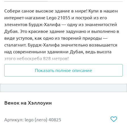
Собери самое высокое здание в мире! Купи в нашем
интернет-магазине
Lego 21055
и построй из его
элементов Бурдж-Халифа — одну из знаменитостей
Дубая. Это красивое здание задумано и выполнено в
виде уступов, как одно из творений природы —
сталагмит. Бурдж-Халифа значительно возвышается
над современными зданиями Дубая, ведь высота
этого небоскреба 828 метров!
Показать полное описание
Здание, как будто рвущееся ввысь, привлекает
внимание сочетанием природной формы и
современным техническим воплощением. Это
своеобразный «город в городе», на его 163-х этажах
расположены отель, офисы, торговые центры,
Венок на Хэллоуин
квартиры, также есть смотровые площадки,
тренажерные залы и бассейны! Наверху расположены
системы связи.
Артикул: lego (лего) 40825