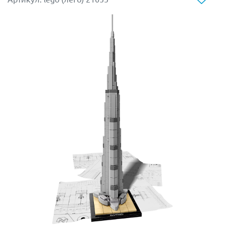
Приобрести данный конструктор в подарок или для
украшения своего интерьера и интересного
времяпровождения можно на сайте нашего интернет-
магазина, где вы также найдете много других наборов
Лего для творчества, в том числе посвященных
тематике растений.