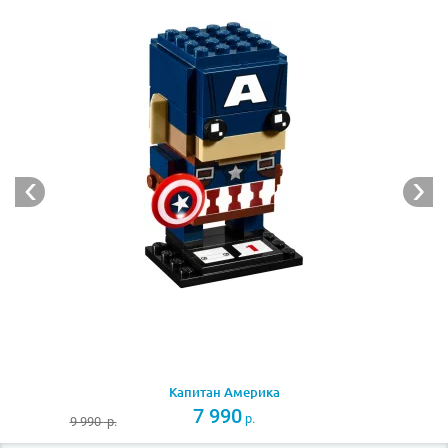
размером
4х4х1 см
. На ней размещён
индивидуальный серийный номер персонажа и
символ LEGO BrickHeadz.
При желании можно собрать целую коллекцию
Мстителей, объединив Чёрную вдову с
Капитаном
Америка
(Лего 41589),
Железным человеком
(Лего
41590) и
Халком
(Лего 41592).
Следует отметить, что стандартная конструкция всех
фигурок BrickHeadz, состоящая из массивного торса и
огромной головы, позволяет неоднократно
переделывать героев, создавая собственных
фантастических персонажей с уникальными
сверхспособностями.
Капитан Америка
7 990
р.
9 990
р.