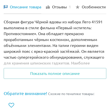
Описание товара
Отзывы
1
Особенности
Сборная фигура Чёрной вдовы из набора Лего 41591
выполнена в стиле фильма «Первый мститель:
Противостояние». Она обладает прекрасно
проработанным чёрным костюмом, дополненным
объёмными элементами. На талии героини виден
широкий пояс с ярко-красной застёжкой. Он является
частью супергеройского обмундирования, служащего
для хранения шпионских гаджетов. Наиболее
интересными деталями фигуры можно назвать
Показать полное описание
узнаваемую причёску Чёрной вдовы, а также её
длинные электрошокеры и браслеты, состоящие из
электрических бомб.
Обратите внимание!
Схожие по тематике товары:
Высота сборной фигуры составляет
7 см
.
В комплект входит демонстрационная панель,