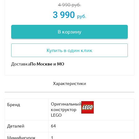
что позволяет принимать реалистичные боевые
4 990
руб.
стойки и не терять равновесие.
3 990
руб.
В корзину
Купить в один клик
Доставка
Характеристики
Оригинальный
Бренд
конструктор
LEGO
Деталей
64
Минифигурок
1