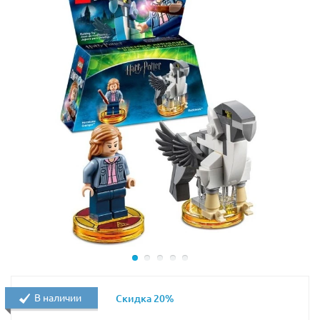
растрепаться и не помешать во время сражения.
Одежда Рей представлена серой многослойной
туникой с коричневым поясом. Матерчатые полы
туники спадают вниз, обрамляя брюки и высокие
сапоги. Предплечья обмотаны тканью, защищающей
от солнца и ветра. На левом запястье виден кожаный
браслет, служащий не только красивым аксессуаром,
но и дополнительной бронёй.
В правой руке Рей сжимает голубой световой меч, а в
левой – бластер. На спине фигуры закреплён
поворотный механизм. Благодаря нему Рей может
двигать руками и наносить разящие удары по
противникам.
Высота Рей составляет
24 см
.
В наличии
Скидка 20%
Следует отметить, что все суставы фигуры подвижны,