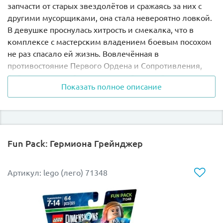
запчасти от старых звездолётов и сражаясь за них с
другими мусорщиками, она стала невероятно ловкой.
В девушке проснулась хитрость и смекалка, что в
комплексе с мастерским владением боевым посохом
не раз спасало ей жизнь. Вовлечённая в
противостояние Первого Ордена и Сопротивления,
Рей открыла в себе новые способности. Она
Показать полное описание
почувствовала, что наделена Силой, о существовании
которой раньше не подозревала. Приняв новый дар,
Рей решила научиться управлять им. Ей пришлось
отправиться на планету Эч-то, где жил в
добровольном изгнании мастер-джедай Люк
Fun Pack: Гермиона Грейнджер
Скайуокер. Он стал главным наставником Рей и помог
ей овладеть Силой.
Артикул: lego (лего) 71348
В наборе Лего 75528 Вы найдёте боевую фигуру Рей.
На её лице видны решительность и смелость. Карие
глаза бесстрашно смотрят в сторону врага. Каштановые
волосы собраны в аккуратный хвостик, чтобы не