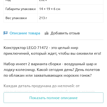
Габариты упаковки
14 × 19 × 6 см
Вес упаковки
213 г
Описание товара
Добавить отзыв
Конструктор LEGO 71472 - это целый мир
приключений, который ждет, чтобы вы оживили его!
Набор имеет 2 варианта сборки - воздушный шар и
лодку-колесницу. Какой сегодня день? День полетов
по облакам или захватывающих морских гонок?
Каждая деталь продумана до мелочей: от
открывающегося рта кита, который может хранить
мелкие предметы, до красочных воздушных шаров,
Показать полное описание
которые добавят яркости любому приключению.