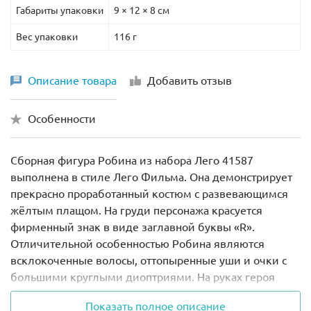
Габариты упаковки
9 × 12 × 8 см
Вес упаковки
116 г
Описание товара
Добавить отзыв
Особенности
Сборная фигура Робина из набора Лего 41587
выполнена в стиле Лего Фильма. Она демонстрирует
прекрасно проработанный костюм с развевающимся
жёлтым плащом. На груди персонажа красуется
фирменный знак в виде заглавной буквы «R».
Отличительной особенностью Робина являются
всклокоченные волосы, оттопыренные уши и очки с
большими круглыми диоптриями. На руках героя
надеты зелёные перчатки, а на ногах – ярко-красные
Показать полное описание
гетры.