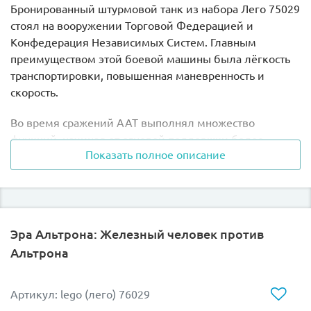
Бронированный штурмовой танк из набора Лего 75029
стоял на вооружении Торговой Федерацией и
Конфедерация Независимых Систем. Главным
преимуществом этой боевой машины была лёгкость
транспортировки, повышенная маневренность и
скорость.
Во время сражений ААТ выполнял множество
функций, начиная от огневой поддержки более
Показать полное описание
крупных боевых единиц и заканчивая тотальным
уничтожением противника. Вооружение было
представлено тяжёлыми противопехотными пушками
и мощным противотанковым орудием,
расположенным на вращающейся башне.
Эра Альтрона: Железный человек против
Альтрона
Также в наборе Вы найдёте минифигурку дроида-
пилота.
Артикул: lego (лего) 76029