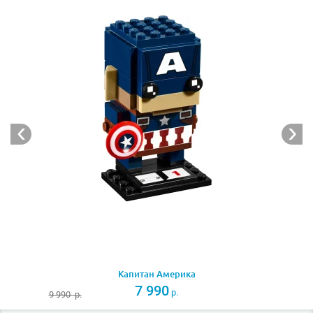
При желании можно собрать целую коллекцию
Мстителей, объединив Железного человека с
Капитаном Америка
(Лего 41589),
Чёрной вдовой
(Лего 41591) и
Халком
(Лего 41592).
Следует отметить, что стандартная конструкция всех
фигурок BrickHeadz, состоящая из массивного торса и
огромной головы, позволяет неоднократно
переделывать героев, создавая собственных
фантастических персонажей с уникальными
сверхспособностями.
Капитан Америка
7 990
р.
9 990
р.