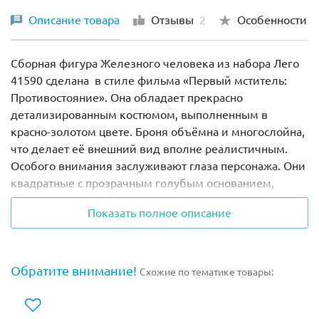
Описание товара
Отзывы
2
Особенности
Сборная фигура Железного человека из набора Лего
41590 сделана в стиле фильма «Первый мститель:
Противостояние». Она обладает прекрасно
детализированным костюмом, выполненным в
красно-золотом цвете. Броня объёмна и многослойна,
что делает её внешний вид вполне реалистичным.
Особого внимания заслуживают глаза персонажа. Они
квадратные с прозрачным голубым основанием,
создающим эффект подсветки.
Показать полное описание
Высота сборной фигуры составляет
7 см
.
В комплект входит демонстрационная панель,
Обратите внимание!
Схожие по тематике товары:
размером
4х4х1 см
. На ней размещён
индивидуальный серийный номер персонажа и
символ LEGO BrickHeadz.