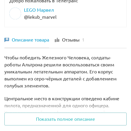
Добро пожаловать в Телеграм:
LEGO Марвел
@lekub_marvel
Описание товара
Отзывы
1
Чтобы победить Железного Человека, солдаты-
роботы Альтрона решили воспользоваться своим
уникальным летательным аппаратом. Его корпус
выполнен из серо-чёрных деталей с добавлением
голубых элементов.
Центральное место в конструкции отведено кабине
пилота, предназначенной для одного офицера.
Управляя самолётом, офицер разделяет своё
Показать полное описание
туловище на две части, становясь единым целым с
бортовым компьютером. За кабиной пилота спрятан