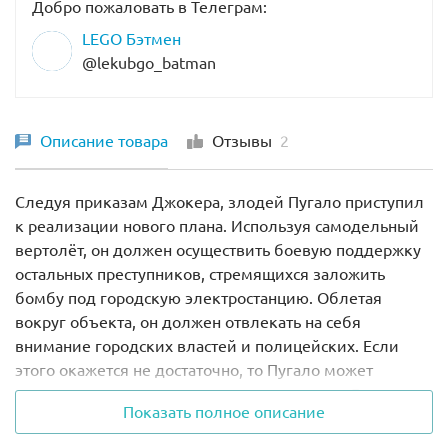
Добро пожаловать в Телеграм:
LEGO Бэтмен
@lekubgo_batman
Описание товара
Отзывы
2
Следуя приказам Джокера, злодей Пугало приступил
к реализации нового плана. Используя самодельный
вертолёт, он должен осуществить боевую поддержку
остальных преступников, стремящихся заложить
бомбу под городскую электростанцию. Облетая
вокруг объекта, он должен отвлекать на себя
внимание городских властей и полицейских. Если
этого окажется не достаточно, то Пугало может
воспользоваться своим главным оружием – Газом
Показать полное описание
Страха. Скинув контейнеры с газом вниз, он заставит
жителей испугаться так сильно, что уже никому не