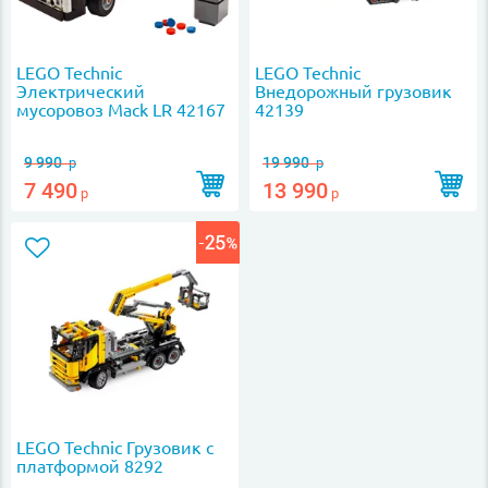
LEGO Technic
LEGO Technic
Электрический
Внедорожный грузовик
мусоровоз Mack LR 42167
42139
9 990
19 990
р
р
7 490
13 990
р
р
LEGO Technic Грузовик с
платформой 8292