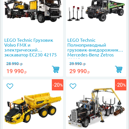
LEGO Technic Грузовик
LEGO Technic
Volvo FMX и
Полноприводный
электрический
грузовик-внедорожник
экскаватор EC230 42175
Mercedes-Benz Zetros
42129
28 990
39 990
р
р
19 990
29 990
р
р