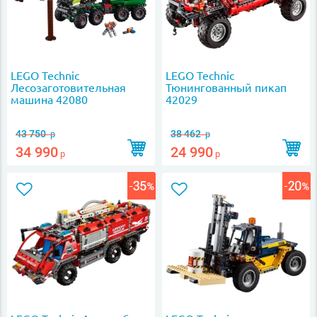
LEGO Technic
LEGO Technic
Лесозаготовительная
Тюнингованный пикап
машина 42080
42029
43 750
38 462
р
р
34 990
24 990
р
р