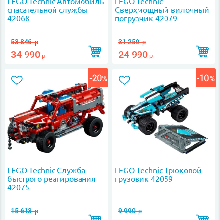
LEGO Technic Автомобиль
LEGO Technic
спасательной службы
Сверхмощный вилочный
42068
погрузчик 42079
53 846
31 250
р
р
34 990
24 990
р
р
LEGO Technic Служба
LEGO Technic Трюковой
быстрого реагирования
грузовик 42059
42075
15 613
9 990
р
р