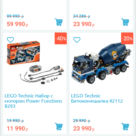
99 990
34 286
р
р
59 990
23 990
р
р
LEGO Technic Набор с
LEGO Technic
мотором Power Functions
Бетономешалка 42112
8293
19 990
29 990
р
р
11 990
23 990
р
р