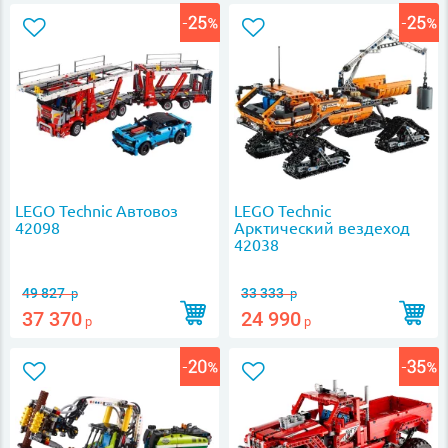
LEGO Technic Автовоз
LEGO Technic
42098
Арктический вездеход
42038
49 827
33 333
р
р
37 370
24 990
р
р