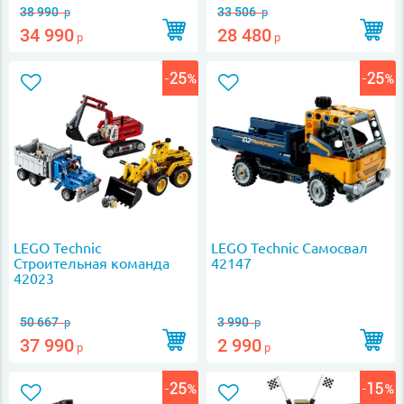
38 990
33 506
р
р
34 990
28 480
р
р
LEGO Technic
LEGO Technic Самосвал
Строительная команда
42147
42023
50 667
3 990
р
р
37 990
2 990
р
р