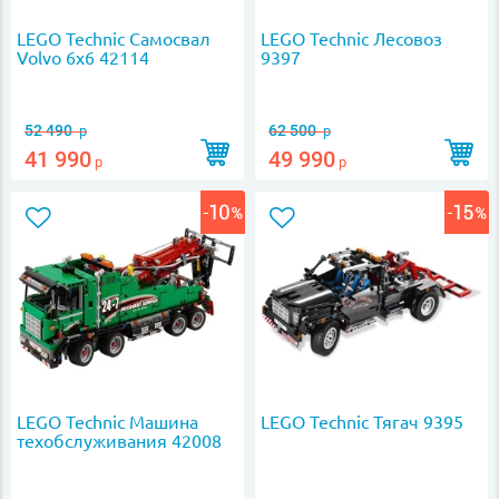
LEGO Technic Самосвал
LEGO Technic Лесовоз
Volvo 6х6 42114
9397
52 490
62 500
р
р
41 990
49 990
р
р
LEGO Technic Машина
LEGO Technic Тягач 9395
техобслуживания 42008