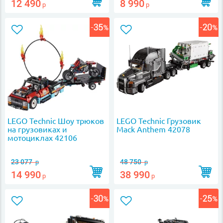
12 490
8 990
р
р
LEGO Technic Шоу трюков
LEGO Technic Грузовик
на грузовиках и
Mack Anthem 42078
мотоциклах 42106
23 077
48 750
р
р
14 990
38 990
р
р