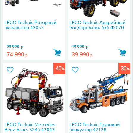
LEGO Technic Роторный
LEGO Technic Аварийный
экскаватор 42055
внедорожник 6х6 42070
99 990
49 990
р
р
74 990
39 990
р
р
LEGO Technic Mercedes-
LEGO Technic Грузовой
Benz Arocs 3245 42043
эвакуатор 42128