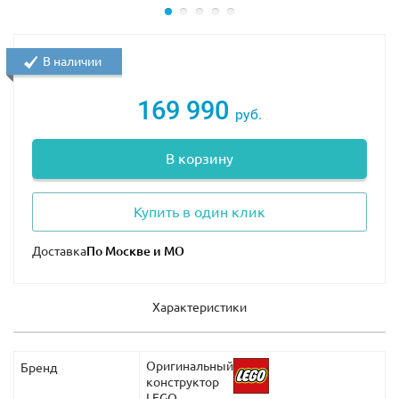
В наборе Вы найдёте 17 минифигурок: R2-D2, Люк
Скайуокер, принцесса Лея, Хан Соло, Чубакка, C-3PO, 2
В наличии
повстанца, 5 эвоков, 2 десантника и 2 штурмовика. К
особенностям набора можно отнести сетки-ловушки с
169 990
руб.
подъёмным механизмом, тайники в стволах деревьев
для хранения оружия и внезапной атаки, подвесной
В корзину
мост, катапульты, хорошо оборудованная кухня с
вертелом и зоной для хранения продуктов.
Купить в один клик
Размер деревни в собранном виде составляет
35х55х35 см
.
Доставка
Характеристики
Оригинальный
Бренд
конструктор
LEGO