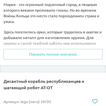
Мория - это огромный подземный город, в пещерах
которого веками проживали гномы. Но во времена
Войны Кольца это место стало порождением страха и
ужаса.
Здесь поселились орки, которые трудились в шахтах и
добывали металл для изготовления оружия. Для
охраны и самой тяжёлой работы они использовали
пещерных троллей, закованных в кандалы.
Показать полное описание
В наборе Лего 9473 вы найдёте 2 минифигурки орков,
вооружённых мечами и секирами, Леголаса с луком и
стрелами, гнома Гимли с двусторонним топором,
Боромира с мечом и щитом, хоббита Пиппина и 2
Десантный корабль республиканцев и
скелета.
шагающий робот AT-OT
Также в наборе есть фигурка пещерного тролля с
огромной палицей.
Артикул: lego (лего) 10195