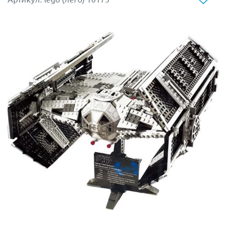
Из деталей набор Лего 10236 можно построить не
только настоящую деревню эвоков, но и разыграть
сценки из киносаги Звёздные войны Эпизод VI:
Возвращение джедая.
Специальный отряд, состоящий из Хана Соло,
принцессы Леи, Чубакки и Люка Скайуокера,
высадился на спутник Эндора. Но, неожиданно для
самих себя, герои попали в ловушку, расставленную
эвоками в лесу, и стали пленниками. События могли
бы получить весьма драматический поворот, если бы
не дроид C-3PO. Эвоки никогда прежде не видели
таких существ и, приняв его за своего Золотого бога,
решили принести ему в жертву остальных участников
отряда. Но, Люк Скайуокер смог воспользоваться
Силой и убедить эвоков в необходимости
освобождения всех пленников. Позднее C-3PO
окончательно расположил к себе мохнатых воинов и
они приняли участников отряда в своё племя.