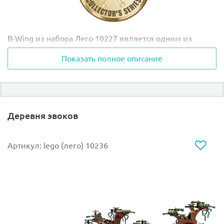
B-Wing из набора Лего 10227 является одним из
наиболее тяжеловооруженных истребителей
Показать полное описание
восстания. Его удивительная конструкция
представляет собой одно длинное плоское крыло, на
одном конце которого располагается вращающаяся
кабина, а на другом - три ионные пушки. Примерно в
середине крыла находятся два подкрылка, которые
Деревня эвоков
расширяют боевые возможности корабля и придают
ему форму креста.
Артикул: lego (лего) 10236
Во время полёта или боевой операции кабина пилота
остаётся неподвижной, а остальная часть истребителя
может поворачиваться вокруг своей оси. Это
необычное свойство достигается благодаря сложной
системе гироскопов и позволяет пилоту вести огонь в
разных плоскостях. Вооружение корабля