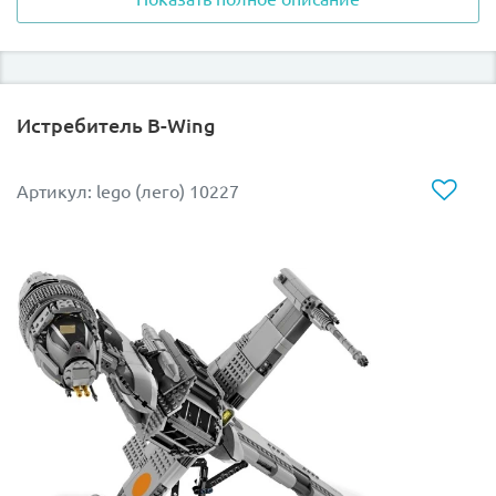
обеспечивали прекрасное сцепление с поверхностью
и позволяли машине свободно маневрировать на
поле сражения. Броня, покрывающая корпус была
одной из самых тяжёлых и могла выдержать
прицельный огонь.
Истребитель B-Wing
В разработке конструкции AT-АТ активно принимал
участие полковник Максимилиан Вирс, который был
Артикул: lego (лего) 10227
лучшим командующим танковыми войсками и за
годы службы смог заслужить уважение Дарта
Вейдера. Вооружение AT-AТ представляло собой
альянс двух тяжёлых турболазерных пушек и четырёх
средних бластеров.
Из деталей набора Лего 10178 Вы сможете не только
построить точную копию бронированного шагохода
AT-AT, но и заставить его двигаться вперёд и назад
благодаря системе Power Functions, входящей в
комплект.