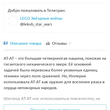
Добро пожаловать в Телеграм:
LEGO Звёздные войны
@lekub_star_wars
Описание товара
Отзывы
1
AT-AT – это большая четвероногая машина, похожая на
гигантского механического зверя. Её основной
задачей была перевозка более уязвимых единиц
техники через поля сражений. Но, Империя
использовала AT-AT как оружие для вселения ужаса в
сердца непокорных народов.
Шагоход AT-AT мог использоваться повсеместно, на
любых планетах и землях. Его мощные ноги-опоры
Показать полное описание