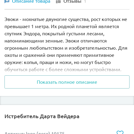
Описание товара
Отзывы
1
Эвоки - мохнатые двуногие существа, рост которых не
превышает 1 метра. Их родной планетой является
спутник Эндора, покрытый густыми лесами,
напоминающими земные. Эвоки отличаются
огромным любопытством и изобретательностью. Для
охоты и сражений они применяют примитивное
оружие: копья, пращи и ножи, но могут быстро
обучиться работе с более сложными устройствами.
Для защиты своих поселений они используют
Показать полное описание
катапульты или сети-ловушки. У эвоков большие
блестящие глаза и маленький чёрный нос,
позволяющие видеть и слышать намного лучше
человека, а так же прекрасно ориентироваться в
непроходимых лесах. Имея на руках всего три пальца,
Истребитель Дарта Вейдера
они прекрасно лазают по деревьям и управляются с
оружием.
Артикул: lego (лего) 10175