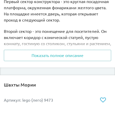
Первый сектор конструктора - это круглая посадочная
платформа, окруженная фонариками желтого цвета.
На площадке имеется дверь, которая открывает
проход в следующий сектор.
Второй сектор - это помещение для посетителей. Он
включает коридор с конической статуей, пустую
комнату, гостиную со столиком, стульями и растением,
а также зал переговоров с круглыми окнами, в
Показать полное описание
котором есть шестиугольный стол и пять стульев.
Третий сектор имеет две зоны. Первая - это отсек
карбонитовой заморозки, оснащенный механизмом
замены Хана Соло на ее второй вариант в карбоните.
Шахты Мории
Вторая зона - узкая платформа с небольшой башней.
Четвертый сектор включает ремонтный ангар,
Артикул: lego (лего) 9473
устрашающую комнату для пыток, красный коридор и
свободное пространство, ограниченное фонариками.