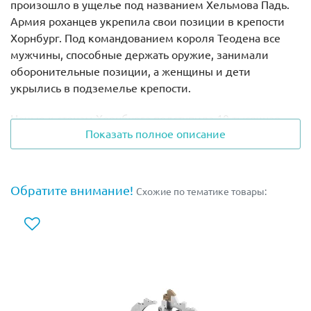
произошло в ущелье под названием Хельмова Падь.
Армия роханцев укрепила свои позиции в крепости
Хорнбург. Под командованием короля Теодена все
мужчины, способные держать оружие, занимали
оборонительные позиции, а женщины и дети
укрылись в подземелье крепости.
Ночью к стенам Хорнбурга подступила 10 тысячная
Показать полное описание
армия орков. С помощью тарана они хотели
проломить главные ворота, однако Арагорн и Гимли
предприняли блестящую контратаку и сбросили
врагов в пропасть.
Обратите внимание!
Схожие по тематике товары:
В наборе Лего 9474 Вы найдёте 8 минифигурок: 3
воина Урук-хай, Берсеркер Урук-хай, Арагорн, Гимли,
Халдир и король Теоден.