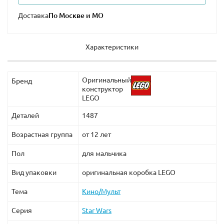
Доставка
ВАЖНО!
Для набора требуются батарейки, НЕ
входящие в комплект:
Характеристики
6 шт
типа АА
(пальчиковые) для батарейного отсека
Оригинальный
Бренд
конструктор
LEGO
Деталей
1487
Возрастная группа
от 12 лет
Пол
для мальчика
Вид упаковки
оригинальная коробка LEGO
Тема
Кино/Мульт
Серия
Star Wars