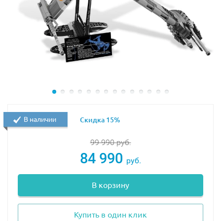
Размер модели в собранном виде составляет
30х36
см
.
В набор УЖЕ ВКЛЮЧЕНЫ необходимые элементы
для моторизации:
В наличии
Скидка 15%
99 990
руб.
Батарейный отсек
84 990
руб.
В корзину
M-мотор
Купить в один клик