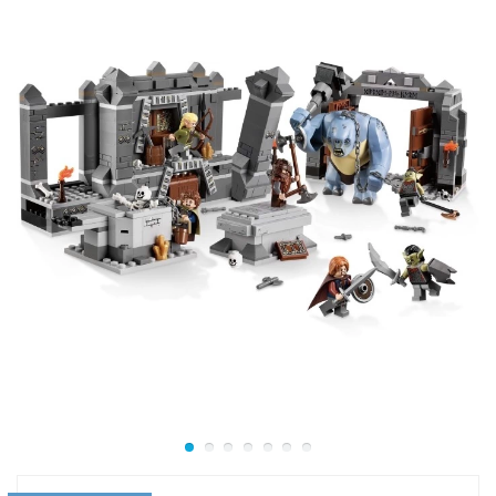
В конструктор Лего 75222 входит красный
двухместный аэромобиль с пилотами в кабинах и
Слейв I среднего размера с бордовой основой и
зеленым корпусом. Он оборудован открывающейся
кабиной, рабочим орудием и регулируемыми
крыльями.
В lego 75222 входят минифигурки:
Лея Органа с Хота;
Люк Скайуокер;
Хан Соло;
Лея Органа с Беспина;
Лэндо Калриссиан;
Лобот с планеты Беспин;
Чубакка;
Дарт Вейдер;
Боба Фетт;
2 штурмовика;