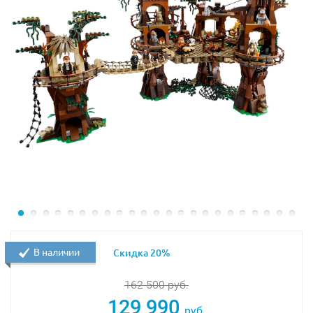
представлено не только множеством ионных пушек,
но и лазерной установкой, расположенной под
кабиной.
Основными задачами истребителя B-Wing были
противостояние большим Имперским кораблям и
защита меньших истребителей повстанцев. Из
деталей набора Вы сможете собрать точную копию
истребителя, а, благодаря информационному стенду,
узнать его оригинальные размеры, максимальную
скорость, техническое оснащение и боевые
возможности.
Размер модели в собранном виде составляет
66х38х43 см
.
В наличии
Скидка 20%
162 500
руб.
129 990
руб.