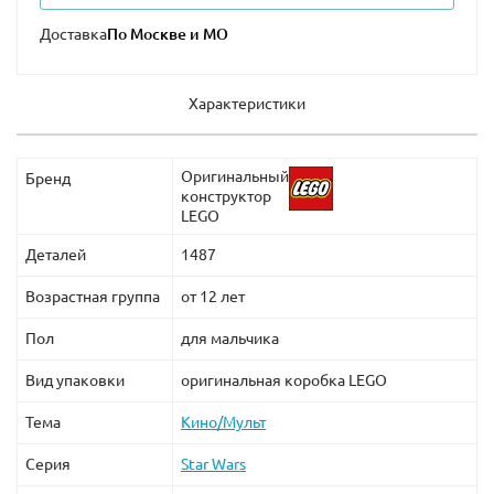
Доставка
ВАЖНО!
Для набора требуются батарейки, НЕ
входящие в комплект:
Характеристики
6 шт
типа АА
(пальчиковые) для батарейного отсека
Оригинальный
Бренд
конструктор
LEGO
Деталей
1487
Возрастная группа
от 12 лет
Пол
для мальчика
Вид упаковки
оригинальная коробка LEGO
Тема
Кино/Мульт
Серия
Star Wars