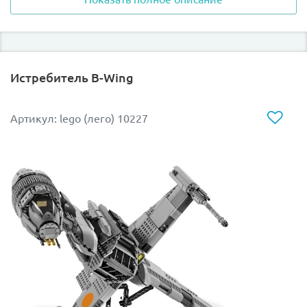
обеспечивали прекрасное сцепление с поверхностью
и позволяли машине свободно маневрировать на
поле сражения. Броня, покрывающая корпус была
одной из самых тяжёлых и могла выдержать
прицельный огонь.
Истребитель B-Wing
В разработке конструкции AT-АТ активно принимал
участие полковник Максимилиан Вирс, который был
Артикул: lego (лего) 10227
лучшим командующим танковыми войсками и за
годы службы смог заслужить уважение Дарта
Вейдера. Вооружение AT-AТ представляло собой
альянс двух тяжёлых турболазерных пушек и четырёх
средних бластеров.
Из деталей набора Лего 10178 Вы сможете не только
построить точную копию бронированного шагохода
AT-AT, но и заставить его двигаться вперёд и назад
благодаря системе Power Functions, входящей в
комплект.