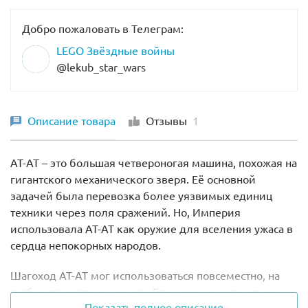
Добро пожаловать в Телеграм:
LEGO Звёздные войны
@lekub_star_wars
Описание товара
Отзывы
1
AT-AT – это большая четвероногая машина, похожая на
гигантского механического зверя. Её основной
задачей была перевозка более уязвимых единиц
техники через поля сражений. Но, Империя
использовала AT-AT как оружие для вселения ужаса в
сердца непокорных народов.
Шагоход AT-AT мог использоваться повсеместно, на
любых планетах и землях. Его мощные ноги-опоры
Показать полное описание