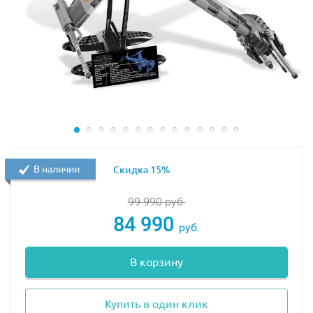
Размер модели в собранном виде составляет
30х36
см
.
В набор УЖЕ ВКЛЮЧЕНЫ необходимые элементы
для моторизации:
В наличии
Скидка 15%
99 990
руб.
Батарейный отсек
84 990
руб.
В корзину
M-мотор
Купить в один клик