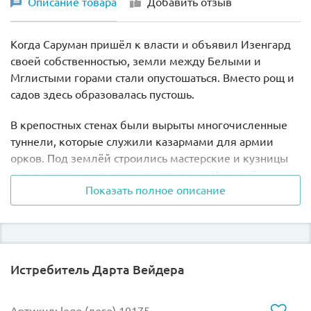
Описание товара
Добавить отзыв
высоту, длину и ширину.
Когда Саруман пришёл к власти и объявил Изенгард
своей собственностью, земли между Белыми и
Мглистыми горами стали опустошаться. Вместо рощ и
садов здесь образовалась пустошь.
В крепостных стенах были вырыты многочисленные
туннели, которые служили казармами для армии
орков. Под землёй строились мастерские и кузницы
для изготовления оружия для армии Урук-хай.
Показать полное описание
В наборе Лего 9476 Вы найдёте одну из кузниц под
управлением лидера орков Люрца. Здесь всегда кипит
работа. Орки переплавляют куски металла с помощью
огромного костра и мастерят из них мечи, щиты и
Истребитель Дарта Вейдера
броню.
Благодаря подъёмному механизму можно переносить