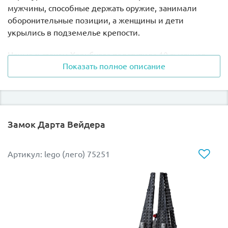
мужчины, способные держать оружие, занимали
оборонительные позиции, а женщины и дети
укрылись в подземелье крепости.
Ночью к стенам Хорнбурга подступила 10 тысячная
Показать полное описание
армия орков. С помощью тарана они хотели
проломить главные ворота, однако Арагорн и Гимли
предприняли блестящую контратаку и сбросили
врагов в пропасть.
Замок Дарта Вейдера
В наборе Лего 9474 Вы найдёте 8 минифигурок: 3
воина Урук-хай, Берсеркер Урук-хай, Арагорн, Гимли,
Халдир и король Теоден.
Артикул: lego (лего) 75251