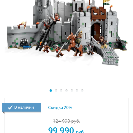
представлено не только множеством ионных пушек,
но и лазерной установкой, расположенной под
кабиной.
Основными задачами истребителя B-Wing были
противостояние большим Имперским кораблям и
защита меньших истребителей повстанцев. Из
деталей набора Вы сможете собрать точную копию
истребителя, а, благодаря информационному стенду,
узнать его оригинальные размеры, максимальную
скорость, техническое оснащение и боевые
возможности.
Размер модели в собранном виде составляет
66х38х43 см
.
В наличии
Скидка 20%
124 990
руб.
99 990
руб.