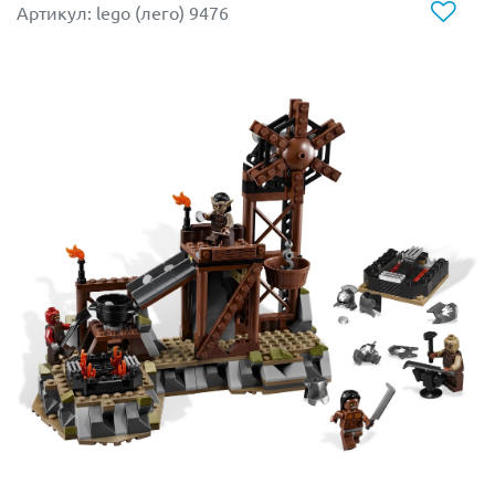
помещений:
Артикул: lego (лего) 9476
ангара;
комнаты с бакто-камерой;
комнаты для медитации;
смотровой площадки.
В ангаре Темный Лорд оставляет свой звездолет –
усовершенствованный СИД истребитель, в точности
повторяющий транспорт, который использовал лорд
Вейдер в нескольких эпизодах киносаги. Истребитель
имеет открывающуюся кабину, в которую помещается
минифигурка генерала имперской армии. Под
крыльями расположены два шуттера. Также в ангаре
находится дроид-мышь, стойки с оружием и
боеприпасами для истребителя, два тайника, в
которых спрятаны рукоятка светового меча и красный
кайбер-кристалл. С одной стороны ангара
располагается древний Храм Ситхов, с хранимыми в