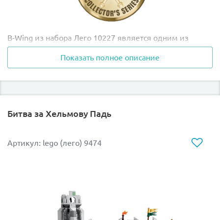
B-Wing из набора Лего 10227 является одним из
наиболее тяжеловооруженных истребителей
Показать полное описание
восстания. Его удивительная конструкция
представляет собой одно длинное плоское крыло, на
одном конце которого располагается вращающаяся
кабина, а на другом - три ионные пушки. Примерно в
середине крыла находятся два подкрылка, которые
Битва за Хельмову Падь
расширяют боевые возможности корабля и придают
ему форму креста.
Артикул: lego (лего) 9474
Во время полёта или боевой операции кабина пилота
остаётся неподвижной, а остальная часть истребителя
может поворачиваться вокруг своей оси. Это
необычное свойство достигается благодаря сложной
системе гироскопов и позволяет пилоту вести огонь в
разных плоскостях. Вооружение корабля