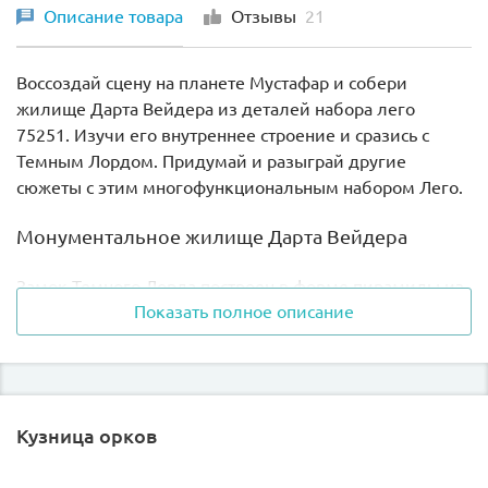
Описание товара
Отзывы
21
Воссоздай сцену на планете Мустафар и собери
жилище Дарта Вейдера из деталей набора лего
75251. Изучи его внутреннее строение и сразись с
Темным Лордом. Придумай и разыграй другие
сюжеты с этим многофункциональным набором Лего.
Монументальное жилище Дарта Вейдера
Замок Темного Лорда построен в форме пирамиды из
Показать полное описание
деталей черного цвета. Такая форма, по задумке
Верховного генерала Галактической империи, должна
была стать хорошим проводником Темной энергии.
Построен замок на краю пропасти, в которую стекает
лава. Поток лавы искусно создан из кубиков Лего.
Кузница орков
Внутреннее убранство замка состоит из нескольких