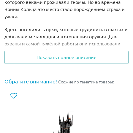
которого веками проживали гномы. Но во времена
Войны Кольца это место стало порождением страха и
ужаса.
Здесь поселились орки, которые трудились в шахтах и
добывали металл для изготовления оружия. Для
охраны и самой тяжёлой работы они использовали
пещерных троллей, закованных в кандалы.
Показать полное описание
В наборе Лего 9473 вы найдёте 2 минифигурки орков,
вооружённых мечами и секирами, Леголаса с луком и
стрелами, гнома Гимли с двусторонним топором,
Обратите внимание!
Схожие по тематике товары:
Боромира с мечом и щитом, хоббита Пиппина и 2
скелета.
Также в наборе есть фигурка пещерного тролля с
огромной палицей.