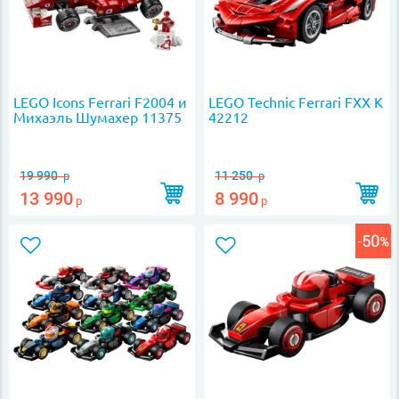
LEGO Icons Ferrari F2004 и
LEGO Technic Ferrari FXX K
Михаэль Шумахер 11375
42212
19 990
11 250
р
р
13 990
8 990
р
р