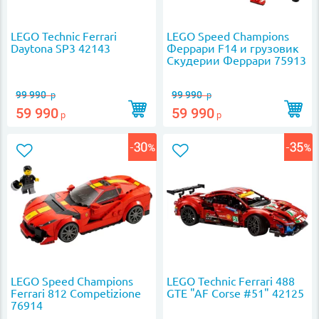
LEGO Technic Ferrari
LEGO Speed Champions
Daytona SP3 42143
Феррари F14 и грузовик
Скудерии Феррари 75913
99 990
99 990
р
р
59 990
59 990
р
р
LEGO Speed Champions
LEGO Technic Ferrari 488
Ferrari 812 Competizione
GTE "AF Corse #51" 42125
76914