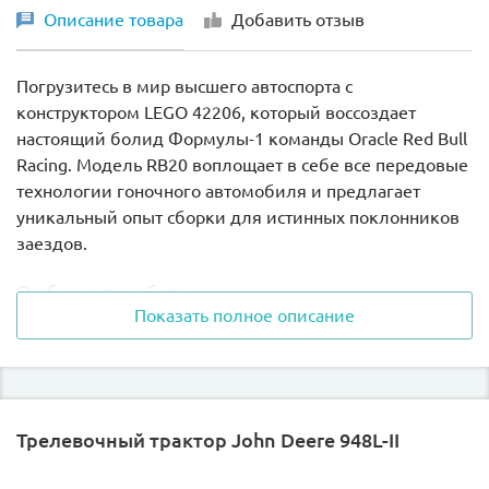
Описание товара
Добавить отзыв
Погрузитесь в мир высшего автоспорта с
конструктором LEGO 42206, который воссоздает
настоящий болид Формулы-1 команды Oracle Red Bull
Racing. Модель RB20 воплощает в себе все передовые
технологии гоночного автомобиля и предлагает
уникальный опыт сборки для истинных поклонников
заездов.
Особенности набора:
Показать полное описание
- масштаб 1:8 - точная копия реального болида
Формулы-1
- функциональная подвеска с двойными поперечными
Трелевочный трактор John Deere 948L-II
рычагами
- вращающиеся колеса