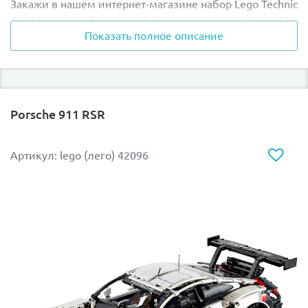
Закажи в нашем интернет-магазине набор
Lego Technic
42141 и построй гоночный болид команды McLaren! В
Показать полное описание
сезоне 2022 года начинает действовать новый
технический регламент. Теперь гоночные автомобили
стали чуть тяжелее и больше, в чемпионате
используются колесные диски диаметром 18 дюймов.
Команда Макларен в начале февраля представила
Porsche 911 RSR
болид MCL36, разработанный с учетом новых
условий.
Артикул: lego (лего) 42096
Среди его технических характеристик двигатель 1,6 л
Mercedes-AMG F-1 M13 E Performance,
электродвигатель Mercedes-AMG, шасси из
углеродного волокна, 8+1 трансмиссия, литий-ионный
аккумулятор, 6-поршневые тормоза. Дизайнеры LEGO
создали модель
Лего Техник 42141 в тесном
сотрудничестве с инженерами McLaren Racing.
Поэтому она выполнена в цветах прототипа и
достоверно воссоздает его особенности.