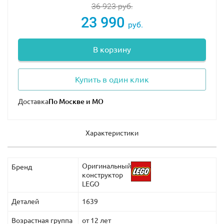
количество наклеек, придающих коллекционной
36 923
руб.
модели аутентичный с реальным прототипом окрас.
23 990
руб.
Модель предназначена не только для игры. Ее
В корзину
основное предназначение – украшение коллекции
гоночных автомобилей Lego фаната автогонок и мира
высоких скоростей, поэтому, купив набор Лего 42096,
Купить в один клик
вы сделаете ему поистине эксклюзивный подарок.
Доставка
В собранном виде размеры модели составляют
13х50х20 см в высоту, длину и ширину.
Характеристики
Оригинальный
Бренд
конструктор
LEGO
Деталей
1639
Возрастная группа
от 12 лет