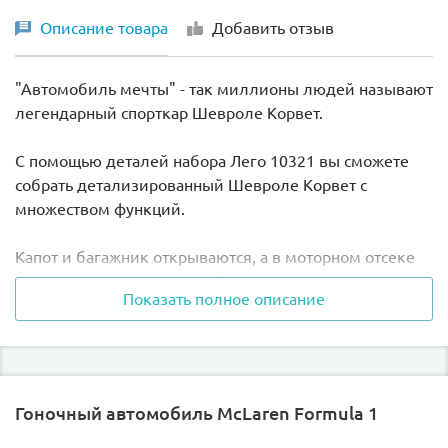
Описание товара
Добавить отзыв
"Автомобиль мечты" - так миллионы людей называют
легендарный спорткар Шевроле Корвет.
С помощью деталей набора Лего 10321 вы сможете
собрать детализированный Шевроле Корвет с
множеством функций.
Капот и багажник открываются, а в моторном отсеке
можно увидеть вращающийся вентилятор радиатора.
Показать полное описание
Просто снимаем крышу кабриолета и с удовольствием
осматриваем прекрасно детализированные
внутренности:
Гоночный автомобиль McLaren Formula 1
- просторный комфортный салон