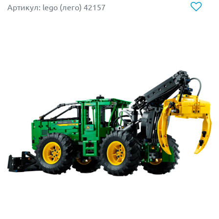
Артикул: lego (лего) 42157
- подвижный руль
- система переключения передач
Болид имеет детально проработанный дизайн. А
именно: фирменный окрас, аэродинамический обвес,
подвижные элементы подвески.
Конструктор LEGO 42206 станет не только
увлекательным проектом для сборки, но и
впечатляющим экспонатом в коллекции. Модель
идеально передает дух Формулы-1 и позволяет
прочувствовать всю сложность и красоту гоночных
технологий.
Размер модели в собранном виде составляет
14х63х24 см.