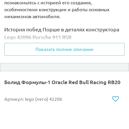
познакомьтесь с историей его создания,
особенностями конструкции и работы основных
механизмов автомобиля.
История побед Порше в деталях конструктора
Lego 42096 Porsche 911 RSR
Показать полное описание
Набор создан в тесном сотрудничестве с инженерами
компании Порше. Эта подлинная копия легендарного
автомобиля, до сих пор блистающего на гоночных
треках по всему миру, имеет мощный агрессивный
внешний вид с его характерными, хорошо
Болид Формулы-1 Oracle Red Bull Racing RB20
узнаваемыми контурами. Модель оснащена задним
спойлером, выполненным в стиле «Лебединая шея»,
расширенным диффузором воздухозаборника и
Артикул: lego (лего) 42206
специально разработанными для нее
аэродинамическими боковыми зеркалами.
Под крышкой капота, расположенной в задней части