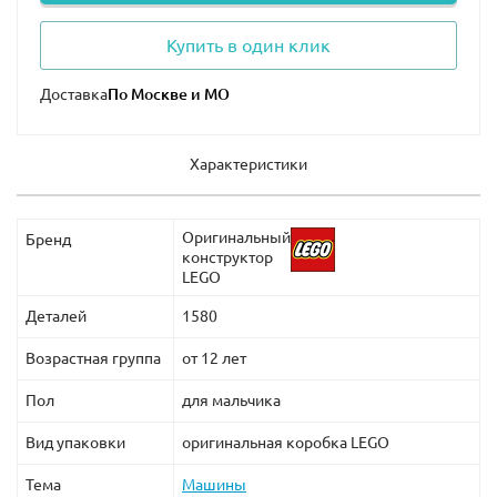
сможешь наблюдать работу модели. Для имитации
снижения лобового сопротивления можно наклонять
Купить в один клик
вверх и вниз заднее крыло.
Доставка
Размеры
Lego McLaren 42141 — 13×65×27 см.
Характеристики
Оригинальный
Бренд
конструктор
LEGO
Деталей
1580
Возрастная группа
от 12 лет
Пол
для мальчика
Вид упаковки
оригинальная коробка LEGO
Тема
Машины