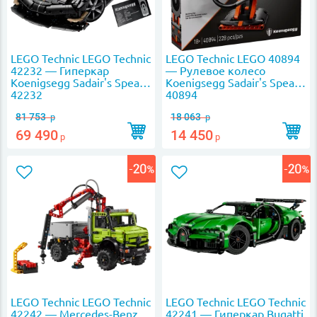
LEGO Technic LEGO Technic
LEGO Technic LEGO 40894
42232 — Гиперкар
— Рулевое колесо
Koenigsegg Sadair's Spear
Koenigsegg Sadair's Spear
42232
40894
81 753
18 063
р
р
69 490
14 450
р
р
LEGO Technic LEGO Technic
LEGO Technic LEGO Technic
42242 — Mercedes-Benz
42241 — Гиперкар Bugatti