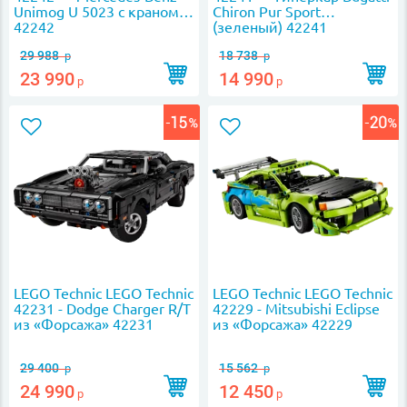
Unimog U 5023 с краном
Chiron Pur Sport
42242
(зеленый) 42241
29 988
18 738
р
р
23 990
14 990
р
р
LEGO Technic LEGO Technic
LEGO Technic LEGO Technic
42231 - Dodge Charger R/T
42229 - Mitsubishi Eclipse
из «Форсажа» 42231
из «Форсажа» 42229
29 400
15 562
р
р
24 990
12 450
р
р