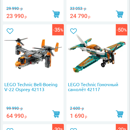
29 990
33 053
р
р
23 990
24 790
р
р
LEGO Technic Bell-Boeing
LEGO Technic Гоночный
V-22 Osprey 42113
самолёт 42117
99 990
2 600
р
р
64 990
1 690
р
р