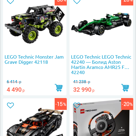
LEGO Technic Monster Jam
LEGO Technic LEGO Technic
Grave Digger 42118
42240 — Болид Aston
Martin Aramco AMR25 F1
42240
6 414
41 238
р
р
4 490
32 990
р
р