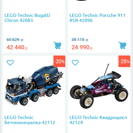
LEGO Technic Bugatti
LEGO Technic Porsche 911
Chiron 42083
RSR 42096
60 629
38 115
р
р
42 440
24 990
р
р
LEGO Technic
LEGO Technic Квадроцикл
Бетономешалка 42112
42124