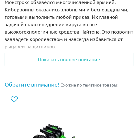
Монстрокс обзавёлся многочисленной армией.
Кибервоины оказались злобными и беспощадными,
готовыми выполнить любой приказ. Их главной
задачей стало внедрение вируса во все
высокотехнологичные средства Найтона. Это позволит
завладеть королевством и навсегда избавиться от
рыцарей-защитников.
Показать полное описание
Но сначала нужно найти и перезагрузить все 7 Нексо-
Сил, созданных Мерлоком 2.0. Чтобы определить их
местонахождение, потребуется помощь особого
летающего дрона, напоминающего выпученный глаз.
Обратите внимание!
Схожие по тематике товары:
Он быстро просканирует пространство и укажет путь к
заветным целям. Но не стоит забывать, что рыцари
Найтона ещё не повержены. Проявляя храбрость и
отвагу, они будут бороться с захватчиками, даже если
им придётся сражаться в неравном бою.
Из деталей набора Лего 72003 Вы сможете собрать