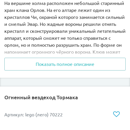
На вершине холма расположен небольшой старинный
храм клана Орлов. На его алтаре лежит один из
кристаллов Чи, охраной которого занимается сильный
и смелый Эвар. Но жадные вороны решили отнять
кристалл и сконструировали уникальный летательный
аппарат, который сможет не только справиться с
орлом, но и полностью разрушить храм. По форме он
напоминает огромного чёрного ворона. Клюв может
открываться и закрываться, превращаясь в мощное
Показать полное описание
атакующее оружие или тюрьму для пленников.
Складывающиеся крылья способны менять своё
положение в зависимости от полёта, а рулевое
управление напрямую связано с хвостом. Большие
Огненный вездеход Тормака
турбины, установленные под кабиной пилота,
разгоняют летательный аппарат до скорости
настоящего самолёта. По бокам видны две пары
Артикул: lego (лего) 70222
ракетниц и подведённые к ним шланги с энергией Чи.
Вместо шасси «Похититель Чи» использует две