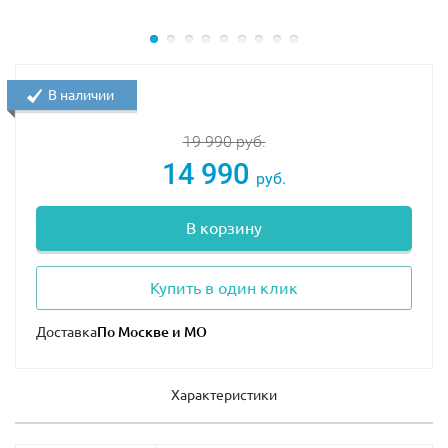
неподвижным забралом.
Пеппер Поттс одета в костюм Спасительницы
ярко красного цвета с серебристыми вставками.
Два агента А.И.М. одеты в стандартные
В наличии
комбинезоны серого цвета, видны желтые
рукава курток. Они оснащены воздушным
19 990
руб.
фильтром и прибором ночного видения. Один из
14 990
руб.
агентов владеет внушительным джетпаком,
который может использоваться и как оружие.
В корзину
Размеры Халкбастера в собранном виде: 16х30х11 см.
Купить в один клик
Доставка
Характеристики