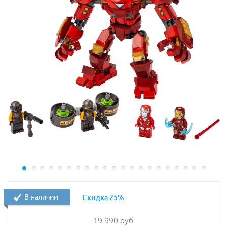
Размер Паучьего охотника в собранном виде
составляет
9х20х20 см
.
Из деталей набора Лего 70130 Вы сможете построить
боевую машину Спарратуса и тайное укрытие ЧИ-
кристалла, а также разыграть батальную сцену между
воинами клана Горилл и Пауков.
В наличии
Скидка 25%
19 990
руб.