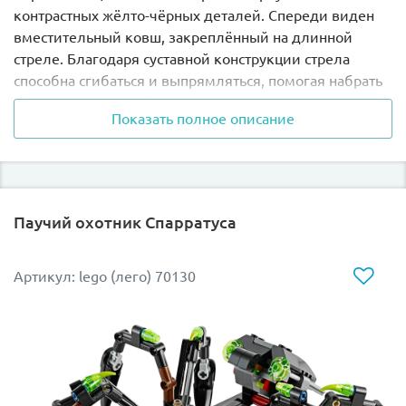
контрастных жёлто-чёрных деталей. Спереди виден
вместительный ковш, закреплённый на длинной
стреле. Благодаря суставной конструкции стрела
способна сгибаться и выпрямляться, помогая набрать
в ковш как можно больше мусора.
Показать полное описание
За работой экскаватора следит опытный рабочий. Его
кабина, окружённая прочным каркасом, оборудована
рычагами управления и сигнальными огнями. Под
кабиной установлена вращающаяся платформа. Она
Паучий охотник Спарратуса
позволяет выполнять множество работ по обе
стороны от экскаватора и не тратить время на
перемещение по стройплощадке.
Артикул: lego (лего) 70130
Затем наступает время уборочной машины. Внешне
она напоминает большой грузовик, разделённый на
три секции. Центральную часть занимает массивная
кабина водителя с детализированным капотом,
снимающейся крышей, боковыми зеркалами,