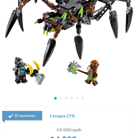
рулевым управлением, внешними поручнями и
открывающимися дверями. Перед ней находится
прямоугольный отвал с щетинистыми валиками. Во
время движения валики вращаются и подметают
дорогу.
Третья часть грузовика представляет собой открытый
кузов с опускающимися бортиками. При желании в
нём можно перевозить не только строительный мусор,
но и рабочий инвентарь, такой как отбойный молоток,
совковая лопата, метла и гаечный ключ. Если
вместимости кузова окажется не достаточно, то к
грузовику можно присоединить транспортировочную
платформу. Она обладает высокой
грузоподъёмностью, поэтому способна выдержать
даже тяжёлый экскаватор.
В наличии
Скидка 25%
Размер уборочной машины в собранном виде
19 990
руб.
составляет
9х16х9 см
, размер экскаватора –
8х13х6