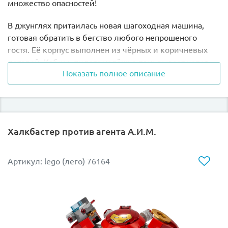
множество опасностей!
В джунглях притаилась новая шагоходная машина,
готовая обратить в бегство любого непрошеного
гостя. Её корпус выполнен из чёрных и коричневых
деталей. Кабину пилота надёжно прикрывает капот,
Показать полное описание
напоминающий паучью голову с четырьмя красными
глазами и подвижными ядовитыми клыками.
Три пары задних ног, снабжённых острыми шипами,
могут двигаться вперёд и назад. Передние ноги также
Халкбастер против агента А.И.М.
подвижны. Они способны несинхронно подниматься и
опускаться, разрушая всё на своём пути. Это
происходит благодаря специальному механизму,
Артикул: lego (лего) 76164
расположенному под «брюшком» боевой машины.
Задняя часть корпуса может выдвигаться и
трансформироваться в боевую установку с
закреплёнными на ней самонаводящимися ракетами.