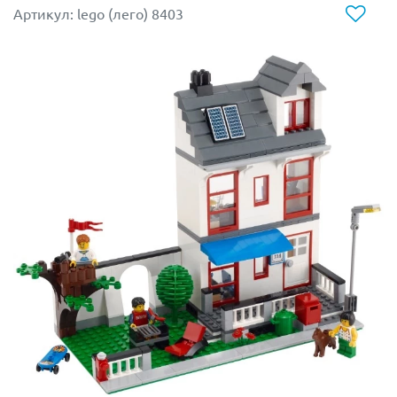
Хвостовая часть бомбардировщика имеет узкую
Артикул: lego (лего) 8403
прямоугольную форму, что позволяет использовать её
в качестве удобной рукоятки. Под днищем
предусмотрено открытое пространство. В нём можно
перевозить боевой костюм (высота
9 см
),
напоминающий механического робота. Поместив
внутрь костюма минифигурку, Вы получите
вооружённого бойца, стреляющего вирусом.
Размер бомбардировщика составляет
8х24х22 см
.
В наборе присутствуют 3 минифигурки с оружием и 2
щита с Нексо-Силами: «Удар с небес» и «Булава
Мерлока» (Сила, созданная Мерлоком для защиты
Найтона от вирусных угроз).