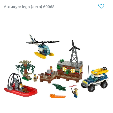
вставками оборудован кабиной с пультом управления,
Артикул: lego (лего) 60068
которая находится под откидным люком в верхней
части фигуры. Там безопасно и с комфортом может
разместиться Тони, чтобы управлять гигантом. Робот
устойчив, подвижен в суставах, оснащен сверхмощным
оружием и уникальными гаджетами.
Для Пеппер предусмотрена навесная турель, которая
может быть зафиксирована на любом плече
Халкбастера. Удобное место и мощное оружие
позволит героине вести прицельный огонь по врагу
сверху. Костюм Спасительницы надежно защитит её от
воздействия вражеского оружия.
Персонажи набора:
Железный Человек в своем основном костюме
бордового цвета с золотыми и красными
вставками. На голове монолитный шлем с