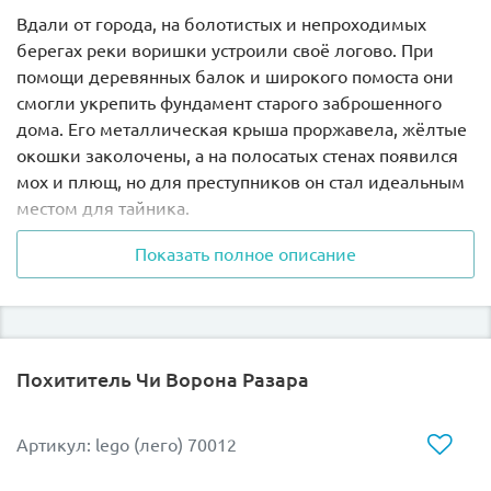
Вдали от города, на болотистых и непроходимых
берегах реки воришки устроили своё логово. При
помощи деревянных балок и широкого помоста они
смогли укрепить фундамент старого заброшенного
дома. Его металлическая крыша проржавела, жёлтые
окошки заколочены, а на полосатых стенах появился
мох и плющ, но для преступников он стал идеальным
местом для тайника.
Показать полное описание
Используя красный болотный катер с большим
пропеллером, воришки с лёгкостью подплывали к
пристани перед домом и выгружали украденные
деньги и драгоценности.
Похититель Чи Ворона Разара
Чтобы разыскать убежище грабителей, отряд лесной
полиции решил воспользоваться сразу несколькими
транспортными средствами. Сначала при помощи
Артикул: lego (лего) 70012
гидровертолёта было определено точное место
нахождения тайника, а затем к нему выехал