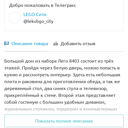
Добро пожаловать в Телеграм:
LEGO Сити
@lekubgo_city
Описание товара
Добавить отзыв
Большой дом из набора Лего 8403 состоит из трёх
этажей. Пройдя через белую дверь, можно попасть в
кухню и рассмотреть интерьер. Здесь есть небольшая
плита и раковина для приготовления обеда, а так же
деревянный стол, два синих стула и телевизор,
прикреплённый к стене. Второй этаж представляет
собой гостиную с большим удобным диваном,
журнальным столиком, торшером и компьютерным
уголком. Через два прозрачных окна открывается
Показать полное описание
прекрасный вид на улицу и сад. Под самой крышей