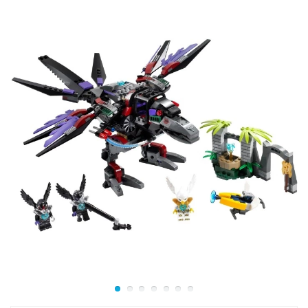
полицейский вездеход с закреплённой на крыше
надувной лодкой. Благодаря слаженной работе
офицеров полиции преступников удалось задержать, а
деньги вернуть в банк.
Из деталей набора Лего 60068 Вы сможете построить
логово воришек, состоящее из заброшенного дома с
причалом, раскидистого дерева с тайником и
болотного катера с пропеллером.
Кроме того Вы сможете наладить работу лесного
отдела полиции, снабдив офицеров гидровертолётом,
внедорожником и надувной моторной лодкой. В
наборе присутствуют 5 минифигурок с аксессуарами:
офицер полиции, пилот гидровертолёта и 3
преступника, а также фигурки опасных животных:
красная ядовитая змея и большой зелёный
аллигатор.