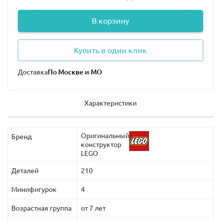
Необычный и познавательный Lego Jurassic World
В корзину
76940 купить по самой выгодной цене можно на сайте
нашего интернет-магазина. У нас вы найдете самый
большой ассортимент конструкторов Лего не только
Купить в один клик
данной серии, но и других тематик.
Доставка
Характеристики
Оригинальный
Бренд
конструктор
LEGO
Деталей
210
Минифигурок
4
Возрастная группа
от 7 лет