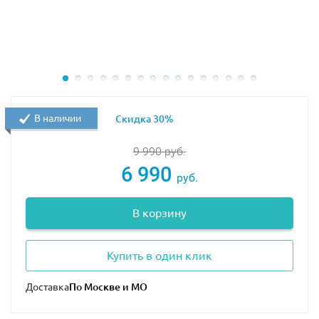
оружие с транквилизаторами, ловушка для беглеца и
мотоцикл для двойного преследования.
Набор понравится всем, кто любит научную
фантастику и приключения с доисторическими
чудовищами. Конструктор может стать прекрасным
подарком или украсить коллекцию поклонников
В наличии
Скидка 30%
уникальных инсталляций из Лего.
9 990
руб.
6 990
руб.
В корзину
Купить в один клик
Доставка