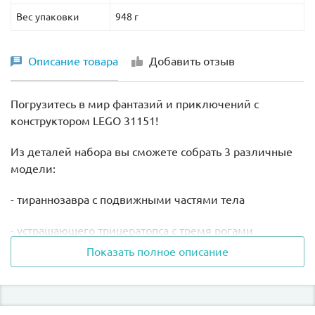
Вес упаковки
948 г
Описание товара
Добавить отзыв
Погрузитесь в мир фантазий и приключений с
конструктором LEGO 31151!
Из деталей набора вы сможете собрать 3 различные
модели:
- тираннозавра с подвижными частями тела
- устрашающего трицератопса с тремя рогами
Показать полное описание
- птеродактиля с огромными подвижными крыльями
В комплект входит гнездо с двумя маленькими
яйцами динозавров.