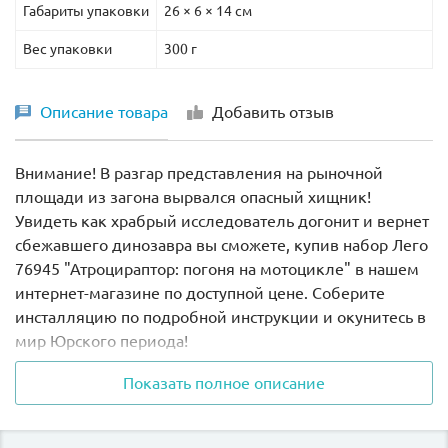
Габариты упаковки
26 × 6 × 14 см
Вес упаковки
300 г
Описание товара
Добавить отзыв
Внимание! В разгар представления на рыночной
площади из загона вырвался опасный хищник!
Увидеть как храбрый исследователь догонит и вернет
сбежавшего динозавра вы сможете, купив набор Лего
76945 "Атроцираптор: погоня на мотоцикле" в нашем
интернет-магазине по доступной цене. Соберите
инсталляцию по подробной инструкции и окунитесь в
мир Юрского периода!
Показать полное описание
Для всех желающих увидеть битву динозавров на
рыночной площади устроена специальная яма.
Зрители собрались на просмотр зрелищного побоища,