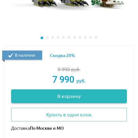
В наборе есть минифигурки Оуэна Грэди и Рейна
Делакура, два маленьких динозавра и один большой,
оружие, заряженное транквилизатором, скоростной
мотоцикл красного цвета и аксессуары для создания
уникальных инсталляций.
Конструктор понравится всем поклонникам фэнтези о
В наличии
Скидка 20%
динозаврах и любителям этой увлекательной
истории об ученых, сумевших возродить
9 990
руб.
доисторических монстров. Качественно
7 990
изготовленный набор будет долгие годы радовать
руб.
владельца своим идеально сохранившимся внешним
видом и плотностью соединения деталей.
В корзину
Купить в один клик
Доставка