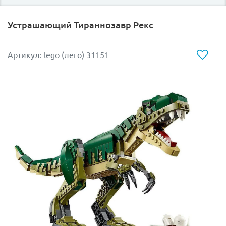
но тут из загона сбежал крупный экземпляр, сломав
арочный въезд. Один из устроителей стремительно
Устрашающий Тираннозавр Рекс
прыгнул в седло железного коня и помчался за
беглецом.
Артикул: lego (лего) 31151
Герой обязательно должен поймать и обезвредить
доисторическое чудовище пока оно не натворило бед.
Ему придется проявить чудеса меткости и ловкости,
ведь чтобы усмирить динозавра в него на скорости
нужно попасть из заряженного транквилизаторами
оружия.
Арочный въезд на рыночную площадь бежевого цвета
имеет функцию разрушения. Место для сражений
может вращаться. Рядом с ареной есть небольшой
загон для маленьких динозавров и короб с костями
для животных.
Размеры локации в собранном виде: 6х17х13 см.