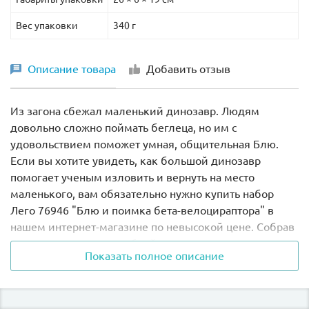
Вес упаковки
340 г
Описание товара
Добавить отзыв
Из загона сбежал маленький динозавр. Людям
довольно сложно поймать беглеца, но им с
удовольствием поможет умная, общительная Блю.
Если вы хотите увидеть, как большой динозавр
помогает ученым изловить и вернуть на место
маленького, вам обязательно нужно купить набор
Лего 76946 "Блю и поимка бета-велоцираптора" в
нашем интернет-магазине по невысокой цене. Собрав
инсталляцию по подробной инструкции, вы сможете
Показать полное описание
понаблюдать за происходящими приключениями.
Маленькие динозавры часто пытаются сбежать. Они
быстры и проворны. Специалистам