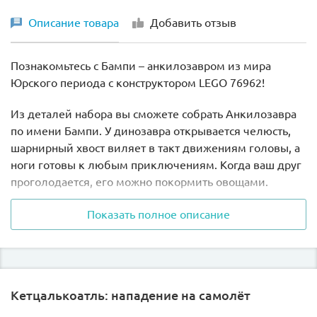
Описание товара
Добавить отзыв
Познакомьтесь с Бампи – анкилозавром из мира
Юрского периода с конструктором LEGO 76962!
Из деталей набора вы сможете собрать Анкилозавра
по имени Бампи. У динозавра открывается челюсть,
шарнирный хвост виляет в такт движениям головы, а
ноги готовы к любым приключениям. Когда ваш друг
проголодается, его можно покормить овощами.
После сборки начинается самое интересное – игра.
Показать полное описание
Бампи готов исследовать джунгли, укрываться от
хищников и искать пищу. Это отличный способ узнать
больше о динозаврах и развить воображение.
Кетцалькоатль: нападение на самолёт
Не упустите шанс отправиться в увлекательное
путешествие в прошлое с конструктором LEGO 76962.