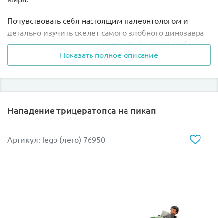
Почувствовать себя настоящим палеонтологом и
детально изучить скелет самого злобного динозавра
— все это можно с Lego Jurassic World 76940. Набор
Показать полное описание
состоит из 198 элементов и основан на сериале “Мир
Юрского периода: Меловой лагерь”. Из всех деталей
Лего 76940 собирается огромный скелет тираннозавра
на подиуме высотой 13 см, 29 см в длину и 9 см в
ширину, а также малыш трицератопс, специальная
Нападение трицератопса на пикап
доска со схемой, яйцо и две минифигурки ученых.
Скелет тираннозавра поразит не только своей
Артикул: lego (лего) 76950
реалистичностью, острыми зубами и мощным
хвостом, но и своей подвижностью. Динозавр может
открывать и закрывать свою огромную пасть,
шевелить хвостом и двигать ногами. Благодаря
наличию в наборе специальной доски, указки,
окаменелого зуба и доисторического яйца можно
узнать множество интересных фактов о динозаврах.