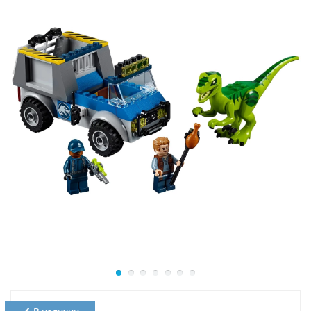
дилофозавра” входят 3 минифигурки: Ян Малкольм,
доктор Элли Сэттлер и девушка-охранник парка, а
также 2 фигурки динозавров: пирораптора и
дилофозавра с подвижными пастями. Длина
пирораптора – 10 см.
Размеры внедорожника из Лего 76951 в собранном
виде: 7х15х8 см. Длина автомобиля с прицепом – 23
см.