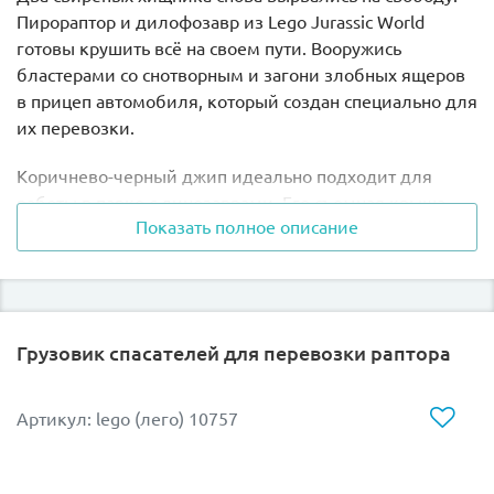
Пирораптор и дилофозавр из Lego Jurassic World
готовы крушить всё на своем пути. Вооружись
бластерами со снотворным и загони злобных ящеров
в прицеп автомобиля, который создан специально для
их перевозки.
Коричнево-черный джип идеально подходит для
работы в парке с динозаврами. Его съемная крыша
Показать полное описание
обеспечивает легкий доступ в кабину и заднюю часть
авто, где предусмотрена небольшая станция связи со
спутниковой антенной. Мощные колеса с
брызговиками могут пройти любое бездорожье.
Грузовик спасателей для перевозки раптора
Отлавливай пирораптора и дилофозавра, перевози их
на внедорожнике с прицепом из Лего 76951,
разыгрывай любимые сцены из фильма “Парк
Артикул: lego (лего) 10757
юрского периода”.
В набор Lego 76951 “Перевозка пирораптора и