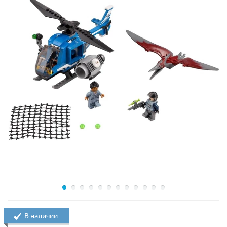
работы в условиях бездорожья капот оборудован
прочной радиаторной решёткой, усиленным
бампером и системой освещения.
Центральную часть машины занимает открытая
кабина с тонированным лобовым стеклом,
открывающимися дверцами, местом водителя и
рулевым управлением.
Особого внимания заслуживает багажник
внедорожника. На нём установлена огромная пушка,
стреляющая сетью, а рядом с ней поставлен
специальный контейнер для бережной
транспортировки яиц динозавров. По бокам
предусмотрены симметричные крепления,
предназначенные для гаечного ключа и ружья со
снотворным.
В наличии
Размер внедорожника составляет
8х10х6 см
.