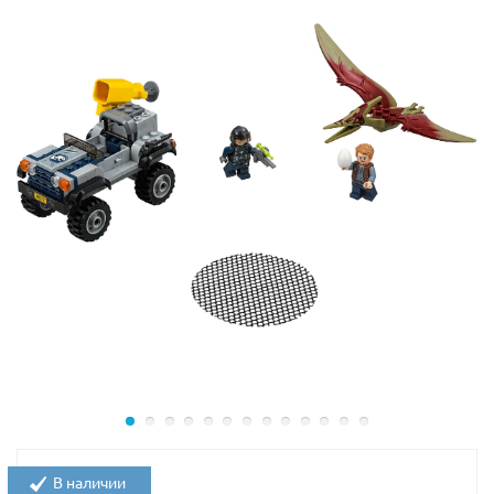
Центральное место занимает открытая кабина с
прозрачным лобовым стеклом. Заглянув в неё, можно
рассмотреть водительское кресло и рулевое
управление. По бокам кабины видны эмблемы парка
динозавров, а рядом с ними – крепления для рации и
ружья со снотворным.
Перед кабиной располагается массивный капот. Он
оборудован усиленной радиаторной решёткой,
защитным обвесом и противотуманными фарами.
Дополнительная система освещения, состоящая из
прямоугольных прожекторов, устроена над кабиной.
Задняя часть грузовика представляет собой ровную
плоскую платформу. На ней можно разместить клетку
для Рапторов, оснащённую прочными решётками,
крепкими стенами и опускающейся дверцей.
Размер грузовика составляет
7х14х7 см
, размер
В наличии