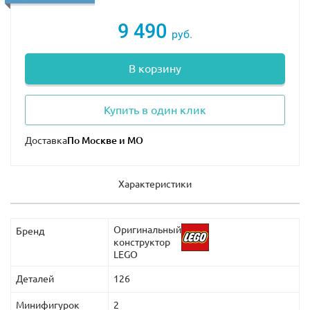
клетки –
4х7х6 см
.
9 490
В наборе присутствует фигурка Раптора (
7х12х3 см
), 2
руб.
минифигурки: Оуэн Грейди и его помощник, а также
аксессуары для игры: ружьё со снотворным, рация,
В корзину
куриный окорочок, палка для кормления и
бейсболка.
Купить в один клик
Доставка
Характеристики
Оригинальный
Бренд
конструктор
LEGO
Деталей
126
Минифигурок
2