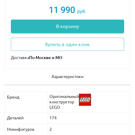
11 990
В наборе присутствует подвижная фигурка
руб.
Птеранодона и 2 минифигурки с аксессуарами: Оуэн и
работник парка.
В корзину
Купить в один клик
Доставка
Характеристики
Оригинальный
Бренд
конструктор
LEGO
Деталей
174
Минифигурок
2