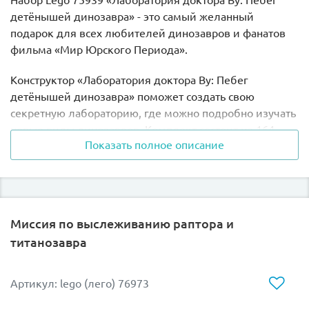
Набор Lego 75939 «Лаборатория доктора Ву: Пебег
детёнышей динозавра» - это самый желанный
подарок для всех любителей динозавров и фанатов
фильма «Мир Юрского Периода».
Конструктор «Лаборатория доктора Ву: Пебег
детёнышей динозавра» поможет создать свою
секретную лабораторию, где можно подробно изучать
новые виды динозавров. Комплект состоит из 164
Показать полное описание
деталей, в состав которого входят 2 минифигурки:
эксперта по зоопсихологии Оуэну Грэди и доктора
Грени Ву; а также новые фигурки маленьких
детенышей анкилозавра и трицератопса, со съёмным
кубиком на спине. Минифигурки героев детально
Миссия по выслеживанию раптора и
проработаны и детализированы, имеют две разные
титанозавра
эмоции и необходимые аксессуары для воссоздания
самых интересных сцен из фильма «Мир Юрского
периода».
Артикул: lego (лего) 76973