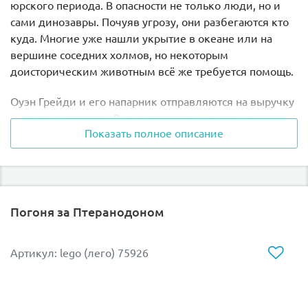
юрского периода. В опасности не только люди, но и
сами динозавры. Почуяв угрозу, они разбегаются кто
куда. Многие уже нашли укрытие в океане или на
вершине соседних холмов, но некоторым
доисторическим животным всё же требуется помощь.
Оуэн Грейди и его напарник отправляются на выручку
к своим питомцам. Для этого они используют
Показать полное описание
спасательный грузовик повышенной проходимости. В
его кузове предусмотрена специальная клетка,
предназначенная для перевозки Рапторов. Приманив
динозавра вкусной куриной косточкой, нужно
погрузить его в машину и отвезти в безопасное место.
Погоня за Птеранодоном
Только следует поторопиться, пока огненные потоки
лавы не преградили путь.
Артикул: lego (лего) 75926
В наборе Лего 10757 Вы найдёте модель
спасательного грузовика. Его корпус выполнен в серо-
синем цвете с добавлением жёлтых акцентов.