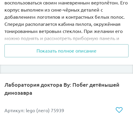
воспользоваться своим маневренным вертолётом. Его
корпус выполнен из сине-чёрных деталей с
добавлением логотипов и контрастных белых полос.
Спереди располагается кабина пилота, окружённая
тонированным ветровым стеклом. При желании его
можно поднять и рассмотреть приборную панель и
рычаги управления. Центральная часть вертолёта
Показать полное описание
представляет собой грузовой отсек с открытыми
дверными проёмами. В нём предусмотрено место для
перевозки сотрудников парка и их
специализированного оборудования.
Лаборатория доктора Ву: Побег детёнышей
Благодаря огромному двухлопастному винту,
динозавра
установленному на крыше, вертолёт может
разгоняться до высоких скоростей, а вытянутые
полозья-шасси обеспечивают мягкую посадку на
Артикул: lego (лего) 75939
любой поверхности. Также вертолёт оборудован
двумя орудиями, закрепленными на фюзеляже.
Справа виден бластер, стреляющий снотворным