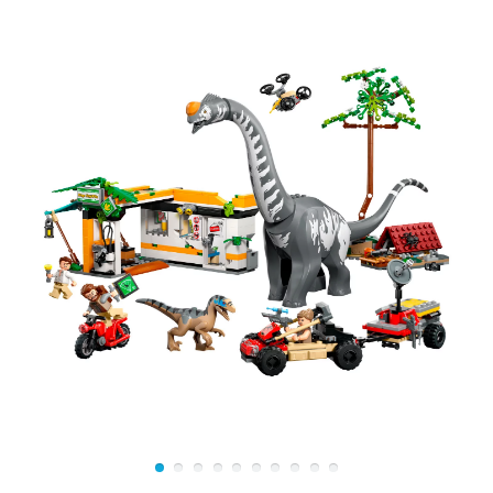
Из всех элементов конструктора Лего Мир Юрского
периода 75939 собирается небольшая лаборатория и
стол, на котором располагается ноутбук, микроскоп,
шприцы, окаменелый комар с ДНК динозавров и
другие аксессуары. В левой части лаборатории
установлен инкубатор с яйцами и механизированная
клешня для их переноса. В центральной части
располагается главный компьютер с монитором, где
высвечивается вся важная информация, касаемая
парка. Правая часть лаборатории служит специальной
клеткой для трицератопса, где есть трава и краник с
водой. А с помощью специального рычага, при легком
его нажатии, часть стеклянной стены выбрасывается в
сторону, что позволяет выбраться динозавру на волю.
С обратной стороны лаборатории вмонтирован щиток
с экстренными рычагами управления и сигнальными
маячками. В собранном виде высота набора
составляет около 10 см, в длину 22 см и в ширину 8
см.