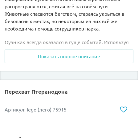
распространяются, сжигая всё на своём пути.
Животные спасаются бегством, стараясь укрыться в
безопасных местах, но некоторым из них всё же
необходима помощь сотрудников парка.
Оуэн как всегда оказался в гуще событий. Используя
прочную сеть и ружьё со снотворным, он отправился к
Показать полное описание
гнезду Птеранодона. Огненные реки подбираются к
нему всё ближе, поэтому мешкать никак нельзя.
Сначала нужно позаботиться о яйце, из которого вот-
вот появится малыш. А затем утихомирить его маму,
пытающуюся напасть на смотрителей парка и
Перехват Птеранодона
испортить всю спасательную операцию.
Из деталей набора Лего 75926 Вы сможете собрать
Артикул: lego (лего) 75915
модель скоростного внедорожника. Его кузов
выполнен в серо-синем цвете с добавлением ярких
наклеек. Спереди виден массивный капот,
украшенный логотипом парка юрского периода. Для