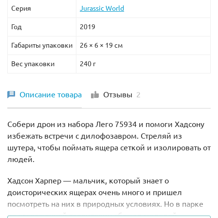
Серия
Jurassic World
Год
2019
Габариты упаковки
26 × 6 × 19 см
Вес упаковки
240 г
Описание товара
Отзывы
2
Собери дрон из набора Лего 75934 и помоги Хадсону
избежать встречи с дилофозавром. Стреляй из
шутера, чтобы поймать ящера сеткой и изолировать от
людей.
Хадсон Харпер — мальчик, который знает о
доисторических ящерах очень много и пришел
посмотреть на них в природных условиях. Но в парке
из огороженной территории сбежал молодой