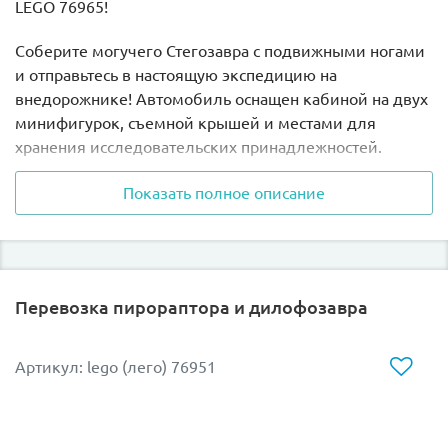
LEGO 76965!
Соберите могучего Стегозавра с подвижными ногами
и отправьтесь в настоящую экспедицию на
внедорожнике! Автомобиль оснащен кабиной на двух
минифигурок, съемной крышей и местами для
хранения исследовательских принадлежностей.
В комплекте есть дерево со смотровой площадкой,
Показать полное описание
откуда Бен и Сэмми могут наблюдать за динозаврами,
не привлекая их внимание! А еще маленький трейлер
с подвижной спутниковой антенной и микроскопом,
где ваши минифигурки смогут изучать собранные
Перевозка пирораптора и дилофозавра
образцы и делать удивительные открытия о жизни
динозавров.
Артикул: lego (лего) 76951
Отправьтесь в увлекательное приключение в мир
юрского периода с конструктором LEGO 76965!
Размер модели в собранном виде составляет 11х22х5