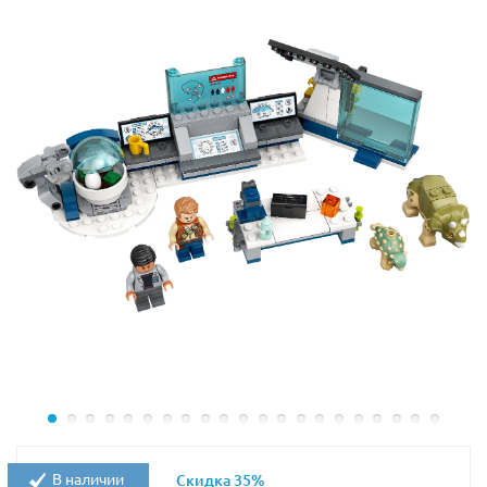
лекарством, а слева – большая пушка, запускающая в
воздух прочную сеть.
Размер вертолёта в собранном виде составляет
9х18х22 см.
В наборе Лего 75915 присутствует фигурка
птеранодона с подвижными крыльями и
открывающейся пастью, а также 2 минифигурки с
аксессуарами: Саймон Мазрани и сотрудник парка.
Длина птеранодона –
9 см,
размах крыльев –
20 см.
В наличии
Скидка 35%