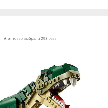
в доисторического мира и его жителей. Собрав набор с п
озавра, двигать его конечностями, изложить всю получе
чком малыша трицератопса.
м разных возрастов, он станет прекрасным подарком на л
приключений. После игры собранная конструкция сможет у
Этот товар выбрали 293 раза
 купить по самой выгодной цене можно на сайте нашего ин
 но и других тематик.