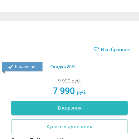
омощью бумажной инструкции или бесплатного
нную информацию на доску, подробно рассмотреть яйцо
юбое торжество. Конструктор даст возможность побывать
красить любой интерьер детской комнаты.
В избранное
тернет-магазина. У нас вы найдете самый большой
В наличии
Скидка 20%
9 990
руб.
7 990
руб.
В корзину
Купить в один клик