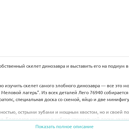
обственный скелет динозавра и выставить его на подиум в 
 изучить скелет самого злобного динозавра — все это можн
 Меловой лагерь”. Из всех деталей Лего 76940 собираетс
ератопс, специальная доска со схемой, яйцо и две минифиг
чностью, острыми зубами и мощным хвостом, но и своей п
ми. Благодаря наличию в наборе специальной доски, указ
Показать полное описание