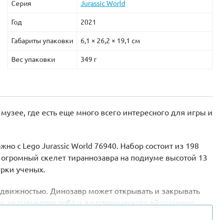
Серия
Jurassic World
Год
2021
Габариты упаковки
6,1 × 26,2 × 19,1 см
Вес упаковки
349 г
музее, где есть еще много всего интересного для игры и
о с Lego Jurassic World 76940. Набор состоит из 198
я огромный скелет тираннозавра на подиуме высотой 13
урки ученых.
одвижностью. Динозавр может открывать и закрывать
ки, окаменелого зуба и доисторического яйца можно