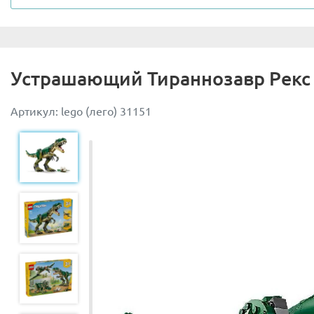
Конструктор Лего 76940 купить можно для всех фанато
электронного приложения, можно изучать скелет тиранн
динозавра и его зуб, а также покормить вкусным листо
Устрашающий Тираннозавр Рекс
Набор Lego 76940 будет интересен девочкам и мальчика
в доисторическом мире и разыграть массу интересных 
Артикул: lego (лего) 31151
Необычный и познавательный Lego Jurassic World 76940
ассортимент конструкторов Лего не только данной серии,