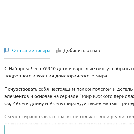
Описание товара
Добавить отзыв
С Набором Лего 76940 дети и взрослые смогут собрать с
подробного изучения доисторического мира.
Почувствовать себя настоящим палеонтологом и детально
элементов и основан на сериале “Мир Юрского периода:
см, 29 см в длину и 9 см в ширину, а также малыш триц
Скелет тираннозавра поразит не только своей реалисти
свою огромную пасть, шевелить хвостом и двигать нога
узнать множество интересных фактов о динозаврах.