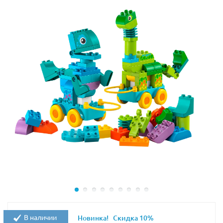
В набор Лего 76944 входят 3 минифигурки: Оуэн
Грэди, Зия Родригес и охранник дикой природы.
Аксессуары: пистолет со снотворным для динозавра,
ящик с яйцом, факел, куриная ножка для приманки,
огнетушитель.
Размеры построек из Lego 76944 в собранном виде:
Аэропорт: 15х16х6 см;
Высота тираннозавра: 11 см.
Данный комплект станет отличным подарком
любителю динозавров любого возраста, а также
прекрасно дополнит другие наборы из серии Jurassic
World.
В наличии
Новинка!
Скидка 10%