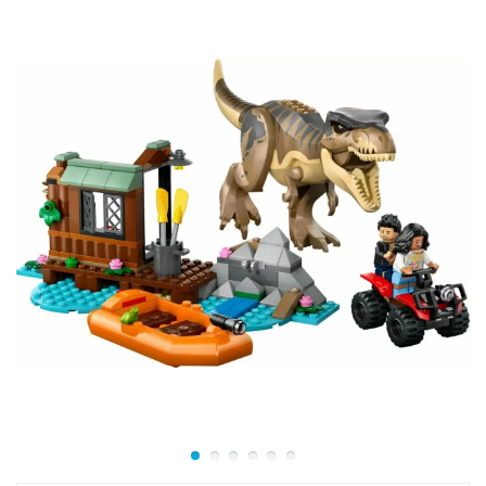
анкилозавра, вы найдёте три минифигурки
сотрудников парка, которые следят за порядком и
ухаживают за динозаврами. В наборе также
предусмотрена доступная инструкция, по которой
даже дети младшего возраста смогут самостоятельно
собрать конструктор.
Собрав набор, можно воссоздать множество
интересных сюжетов и игр. Несмотря на то, что
динозавры в комплекте являются травоядными, они
могут быть достаточно опасными, поэтому нельзя
допустить, чтобы кто-то из них сбежал. Малышу
анкилозавру по имени Бампи достаточно уютно и
весело в парке, он может целый день кататься на
горке, а когда проголодается, его обязательно
накормят сладкой морковью. Для контроля над
динозаврами сотрудники парка оснащены рацией, а
также специальным пистолетом с транквилизаторами.