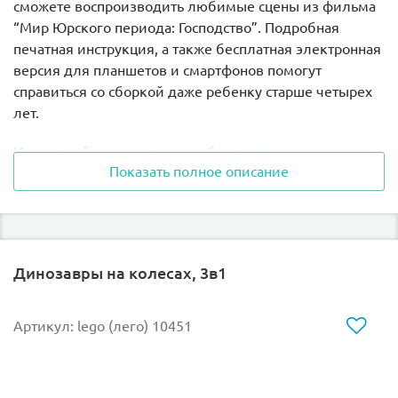
сможете воспроизводить любимые сцены из фильма
“Мир Юрского периода: Господство”. Подробная
печатная инструкция, а также бесплатная электронная
версия для планшетов и смартфонов помогут
справиться со сборкой даже ребенку старше четырех
лет.
Из деталей комплекта вы соберете:
Показать полное описание
здание аэропорта с вертолетной площадкой;
вертолет;
ловушку для динозавра;
небольшой автомобиль;
Динозавры на колесах, 3в1
грозного тираннозавра.
Выставляй заграждение, лови мощного ящера,
Артикул: lego (лего) 10451
сбежавшего из парка, чтобы он не успел нанести вред
окружающим. Оуэн Грейди с помощниками быстро
справятся с этой непростой задачей.