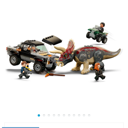
открывать и закрывать свою огромную пасть,
шевелить хвостом и двигать ногами. Благодаря
наличию в наборе специальной доски, указки,
окаменелого зуба и доисторического яйца можно
узнать множество интересных фактов о динозаврах.
Конструктор Лего 76940 купить можно для всех
фанатов доисторического мира и его жителей. Собрав
набор с помощью бумажной инструкции или
бесплатного электронного приложения, можно
изучать скелет тираннозавра, двигать его
конечностями, изложить всю полученную
информацию на доску, подробно рассмотреть яйцо
динозавра и его зуб, а также покормить вкусным
листочком малыша трицератопса.
Набор Lego 76940 будет интересен девочкам и
мальчикам разных возрастов, он станет прекрасным
подарком на любое торжество. Конструктор даст