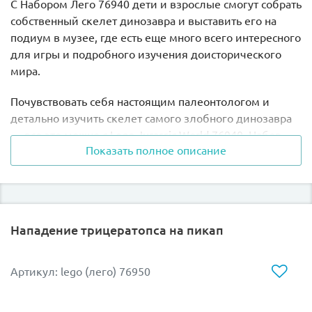
С Набором Лего 76940 дети и взрослые смогут собрать
собственный скелет динозавра и выставить его на
подиум в музее, где есть еще много всего интересного
для игры и подробного изучения доисторического
мира.
Почувствовать себя настоящим палеонтологом и
детально изучить скелет самого злобного динозавра
— все это можно с Lego Jurassic World 76940. Набор
Показать полное описание
состоит из 198 элементов и основан на сериале “Мир
Юрского периода: Меловой лагерь”. Из всех деталей
Лего 76940 собирается огромный скелет тираннозавра
на подиуме высотой 13 см, 29 см в длину и 9 см в
ширину, а также малыш трицератопс, специальная
Нападение трицератопса на пикап
доска со схемой, яйцо и две минифигурки ученых.
Скелет тираннозавра поразит не только своей
Артикул: lego (лего) 76950
реалистичностью, острыми зубами и мощным
хвостом, но и своей подвижностью. Динозавр может