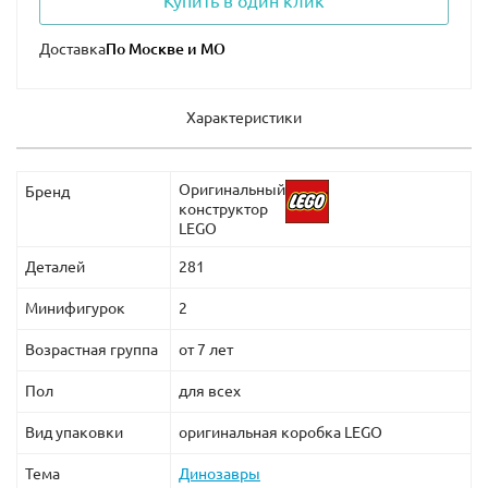
Купить в один клик
Приобрести набор Лего 75942 можно на сайте нашего
Доставка
интернет-магазина, где в электронном каталоге
представлены также и другие наборы серии Jurassic
Характеристики
World.
Оригинальный
Бренд
конструктор
LEGO
Деталей
281
Минифигурок
2
Возрастная группа
от 7 лет
Пол
для всех
Вид упаковки
оригинальная коробка LEGO
Тема
Динозавры