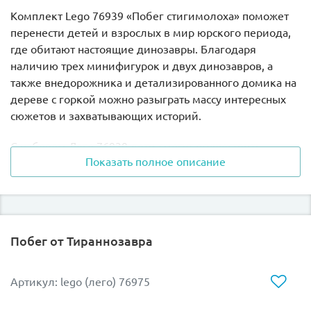
Комплект
Lego 76939
«Побег стигимолоха» поможет
перенести детей и взрослых в мир юрского периода,
где обитают настоящие динозавры. Благодаря
наличию трех минифигурок и двух динозавров, а
также внедорожника и детализированного домика на
дереве с горкой можно разыграть массу интересных
сюжетов и захватывающих историй.
С набором Лего 76939 дети смогут осуществить
Показать полное описание
заветную мечту и очутиться в настоящем парке
юрского периода, где поближе познакомятся с
динозавром стигимолохом и малышом
анкилозавром. Комплект состоит из 129 элементов, из
которых собираются: внедорожник, оборудованный
Побег от Тираннозавра
специальной клеткой для динозавров, дерево и
пристроенный к нему небольшой домик с извилистой
горкой, а также несколько ограждений с маячками.
Артикул: lego (лего) 76975
Помимо двух главных героев набора, стигимолоха и