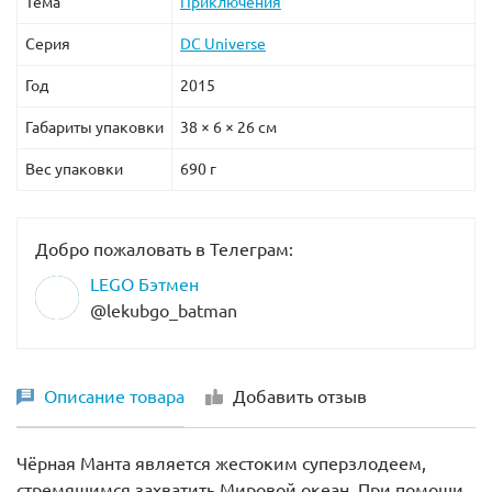
Тема
Приключения
Лего 76055 Бэтмен: Убийца Крок
.
Серия
DC Universe
Год
2015
Габариты упаковки
38 × 6 × 26 см
Вес упаковки
690 г
Добро пожаловать в Телеграм:
LEGO Бэтмен
@lekubgo_batman
Описание товара
Добавить отзыв
Чёрная Манта является жестоким суперзлодеем,
стремящимся захватить Мировой океан. При помощи