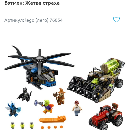
Бэтмен: Жатва страха
были построены шахты для добычи полезных
ископаемых.
Артикул: lego (лего) 76054
Высота трёхъярусной постройки составляет 23 см,
ширина 20 см, глубина 18 см. Верхний уровень
представляет собой небольшую зеленую лужайку с
деревьями, где главные герои разбили свой лагерь,
установили печку и верстак. Спустившись немного
ниже под землю, главные герои увидят вагонетку на
рельсах, внутри которой сидит белый барашек. На
рельсах можно увидеть небольшую черную
выступающую деталь, нажав на которую вагонетка
катапультируется вниз.
За железной дорогой вы также найдете блоки с
углем, железной рудой и факел, а сбоку шахты
стекает вода, которая одновременно служит
своеобразным лифтом, чтобы быстро и безопасно
спуститься на самый последний уровень подземелья.