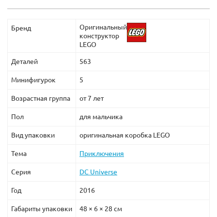
магазина, где вас приятно удивят выгодные цены и
самый большой ассортимент продукции Лего.
Оригинальный
Бренд
конструктор
LEGO
Деталей
563
Минифигурок
5
Возрастная группа
от 7 лет
Пол
для мальчика
Вид упаковки
оригинальная коробка LEGO
Тема
Приключения
Серия
DC Universe
Год
2016
Габариты упаковки
48 × 6 × 28 см