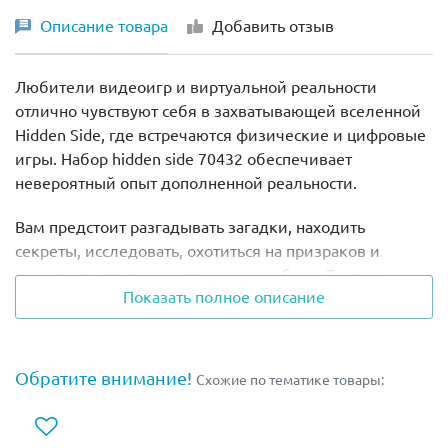
Описание товара
Добавить отзыв
Любители видеоигр и виртуальной реальности
отлично чувствуют себя в захватывающей вселенной
Hidden Side, где встречаются физические и цифровые
игры. Набор hidden side 70432 обеспечивает
невероятный опыт дополненной реальности.
Вам предстоит разгадывать загадки, находить
секреты, исследовать, охотиться на призраков и
сражаться с главными призраками босса Трагико
Показать полное описание
Клоуна в захватывающем цифровом мире. Сцена с
американскими горками, катанием на лыжах и 5
минифигурками в lego hidden side 70432 создана для
увлекательной ролевой игры!
Обратите внимание!
Схожие по тематике товары:
Уникальная вселенная LEGO Hidden Side расположена
в вымышленном городе Ньюбери, в котором