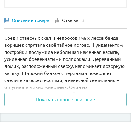
Описание товара
Отзывы
3
Среди отвесных скал и непроходимых лесов банда
воришек спрятала своё тайное логово. Фундаментом
постройки послужила небольшая каменная насыпь,
усиленная бревенчатыми подпорками. Деревянный
домик, расположенный сверху, напоминает дозорную
вышку. Широкий балкон с перилами позволяет
следить за окрестностями, а навесной светильник –
отпугивать диких животных. Один из
злоумышленников всегда остаётся в логове. Здесь он
Показать полное описание
стережёт награбленное, планирует новые
преступления, а иногда принимает ванну на свежем
воздухе. Его подельник в логове появляется редко.
Только в случае удачного ограбления он привозит
сюда добычу. Опуская денежные банкноты в мешок,