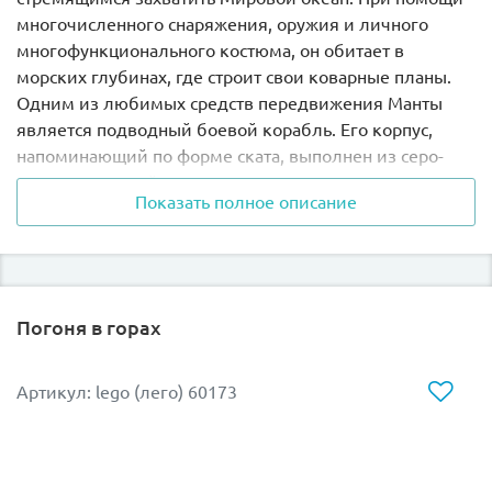
многочисленного снаряжения, оружия и личного
многофункционального костюма, он обитает в
морских глубинах, где строит свои коварные планы.
Одним из любимых средств передвижения Манты
является подводный боевой корабль. Его корпус,
напоминающий по форме ската, выполнен из серо-
красных деталей.
Показать полное описание
Центральное место отведено кабине водителя,
прикрытой красным прозрачным стеклом. Подняв его,
можно рассмотреть интерьер и приборную панель. В
хвостовой части установлен вращающийся винт и
Погоня в горах
мощный мотор, связанный с боковыми частями
корабля гибкими шлангами. Вооружение
представлено двумя самонаводящимися торпедами.
Артикул: lego (лего) 60173
Чтобы опуститься на морское дно и противостоять
такому сильному сопернику, Бэтмену пришлось не
только заручиться поддержкой Аквамена, но и