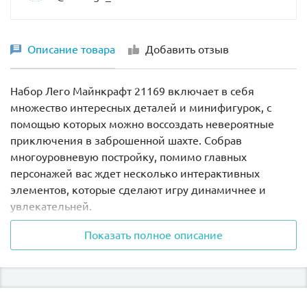
Описание товара
Добавить отзыв
Набор Лего Майнкрафт 21169 включает в себя
множество интересных деталей и минифигурок, с
помощью которых можно воссоздать невероятные
приключения в заброшенной шахте. Собрав
многоуровневую постройку, помимо главных
персонажей вас ждет несколько интерактивных
элементов, которые сделают игру динамичнее и
увлекательней.
Показать полное описание
Конструктор Lego Minecraft «Первое приключение»
21169 познакомит поближе всех легостроителей с
такими героями, как Стив и Алекс из одноименной
игры. Набор состоит из 542 деталей, из которых
собирается многоуровневое подземелье, где раньше