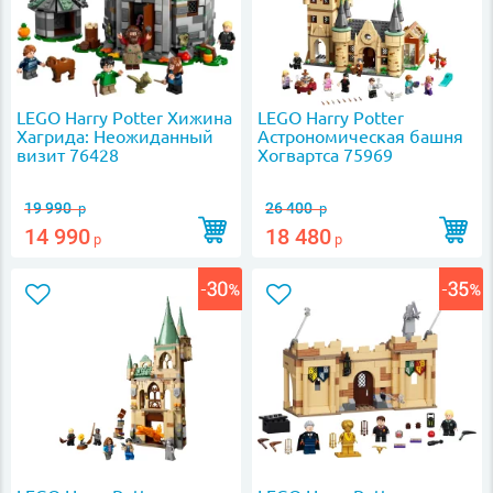
LEGO Harry Potter Хижина
LEGO Harry Potter
Хагрида: Неожиданный
Астрономическая башня
визит 76428
Хогвартса 75969
19 990
26 400
р
р
14 990
18 480
р
р