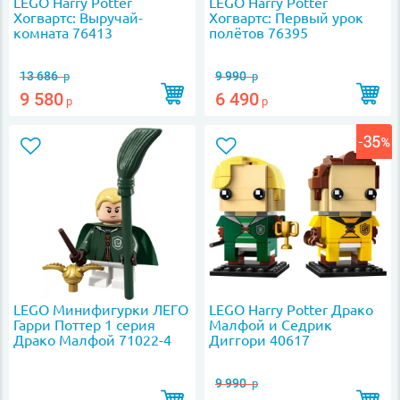
LEGO Harry Potter
LEGO Harry Potter
Хогвартс: Выручай-
Хогвартс: Первый урок
комната 76413
полётов 76395
13 686
9 990
р
р
9 580
6 490
р
р
LEGO Минифигурки ЛЕГО
LEGO Harry Potter Драко
Гарри Поттер 1 серия
Малфой и Седрик
Драко Малфой 71022-4
Диггори 40617
9 990
р