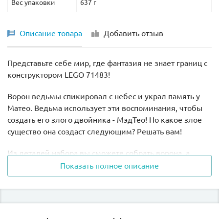
Вес упаковки
637 г
Описание товара
Добавить отзыв
Представьте себе мир, где фантазия не знает границ с
конструктором LEGO 71483!
Ворон ведьмы спикировал с небес и украл память у
Матео. Ведьма использует эти воспоминания, чтобы
создать его злого двойника - МэдТео! Но какое злое
существо она создаст следующим? Решать вам!
Из деталей набора вы сможете собрать ворона, а
затем перестроить его в волка или фигурку
Показать полное описание
Думблоба, тёмного двойника Зи-Блоба.
В комплект входят 5 минифигурок: Матео, МэдТео,
Дои, Доган и ведьма Никогда. Они вдохновляют на