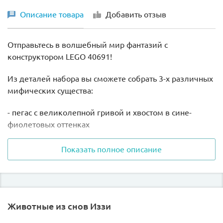
Описание товара
Добавить отзыв
Отправьтесь в волшебный мир фантазий с
конструктором LEGO 40691!
Из деталей набора вы сможете собрать 3-х различных
мифических существа:
- пегас с великолепной гривой и хвостом в сине-
фиолетовых оттенках
- добрый дракон с крыльями и хвостом
Показать полное описание
- птица с распростертыми крыльями, готовая взлететь
в любое мгновение
В комплект входит подставка в древнегреческом
Животные из снов Иззи
стиле, на которой вы можете расположить все 3