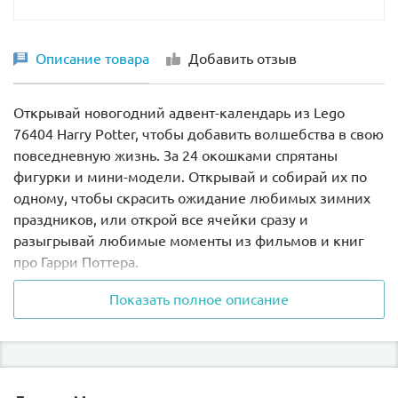
Описание товара
Добавить отзыв
Открывай новогодний адвент-календарь из Lego
76404 Harry Potter, чтобы добавить волшебства в свою
повседневную жизнь. За 24 окошками спрятаны
фигурки и мини-модели. Открывай и собирай их по
одному, чтобы скрасить ожидание любимых зимних
праздников, или открой все ячейки сразу и
разыгрывай любимые моменты из фильмов и книг
про Гарри Поттера.
Показать полное описание
Данный комплект хорош как самостоятельный
конструктор, так и в качестве дополнения уже
имеющихся у игрока.
Всего о юном волшебнике было выпущено 8