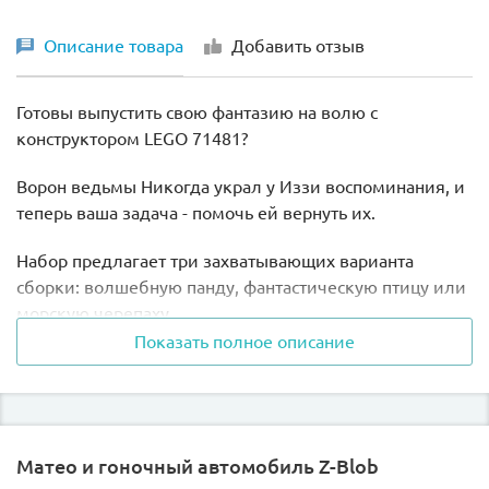
Описание товара
Добавить отзыв
Готовы выпустить свою фантазию на волю с
конструктором LEGO 71481?
Ворон ведьмы Никогда украл у Иззи воспоминания, и
теперь ваша задача - помочь ей вернуть их.
Набор предлагает три захватывающих варианта
сборки: волшебную панду, фантастическую птицу или
морскую черепаху.
Показать полное описание
Представьте, как панда преследует ворона на суше,
фантастическая птица - в небе, а легендарная
черепаха - под водой. Это настоящее приключение,
которое оживляют две минифигурки: героиня Иззи и
Матео и гоночный автомобиль Z-Blob
её злой двойник Диззи.