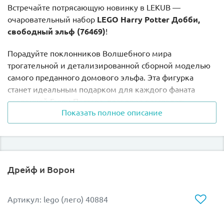
Встречайте потрясающую новинку в LEKUB —
очаровательный набор
LEGO Harry Potter Добби,
свободный эльф (76469)
!
Порадуйте поклонников Волшебного мира
трогательной и детализированной сборной моделью
самого преданного домового эльфа. Эта фигурка
станет идеальным подарком для каждого фаната
вселенной Гарри Поттера, позволяя воссоздать
Показать полное описание
любимые сцены из книг и фильмов прямо у себя
дома.
Главные фишки модели:
Дрейф и Ворон
Культовый персонаж:
Соберите невероятно
милую фигурку Добби с его большими
выразительными глазами, характерным носом и
Артикул: lego (лего) 40884
узнаваемой накидкой.
Подвижная конструкция:
Продуманные