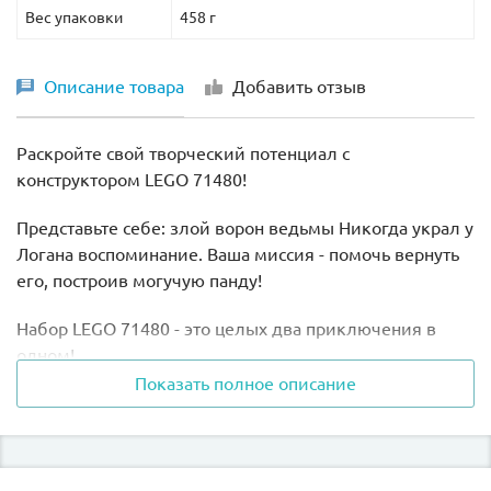
Вес упаковки
458 г
Описание товара
Добавить отзыв
Раскройте свой творческий потенциал с
конструктором LEGO 71480!
Представьте себе: злой ворон ведьмы Никогда украл у
Логана воспоминание. Ваша миссия - помочь вернуть
его, построив могучую панду!
Набор LEGO 71480 - это целых два приключения в
одном!
Показать полное описание
Из деталей вы сможете собрать панду-воина,
стоящего на двух ногах. А затем перестроить ее в
панду-машину, стоящую на четырех.