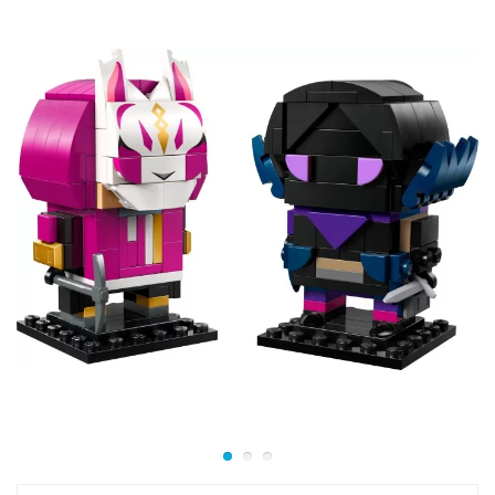
шарнирные соединения позволяют менять
положение головы, ушей, рук и пальцев эльфа.
Вы сможете придавать ему самые разные позы,
делая игру и демонстрацию еще более живыми.
Знаковые аксессуары:
Воссоздайте
легендарный момент освобождения! Набор
включает в себя культовые атрибуты из истории
персонажа, чтобы Добби навсегда остался
свободным эльфом в вашей коллекции.
Отличный подарок для юных волшебников и
взрослых коллекционеров. Заказывайте эту
долгожданную новинку в LEKUB и поселите самого
преданного друга Гарри Поттера на своей полке в
формате LEGO!