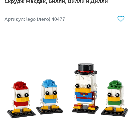
Скрудж Макдак, Билли, Вилли и Дилли
Всё в этом кабинете вызывает подозрение у главного
героя, но наиболее странным кажется юному
Артикул: lego (лего) 40477
волшебнику поведение профессора Трелони. Она
сразу объявляет, что мальчика в скором времени
ожидают чудовищные катастрофы.
Кабинет прорицания наполнен в большей степени
предметами для чаепития, чем учебными пособиями.
Есть магический шар и книга, у каждой фигурки в
руках волшебная палочка. На полках чашки, блюдца и
всё для чайной церемонии. В центре стоит столик с
большим заварным чайником и стулья.
Размеры класса в собранном виде: 12х9х4 см.
В наборе есть фигурки Гарри Поттера, профессора
Трелони и Парвати Патил, много аутентичных
аксессуаров и подробно прорисованных предметов