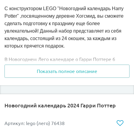
С конструктором LEGO "Новогодний календарь Harry
Potter" ,посвященному деревне Хогсмид, вы сможете
сделать подготовку к празднику еще более
увлекательной! Данный набор
представляет из себя
календарь, состоящий из 24 окошек, за каждым из
которых прячется подарок.
В Новогоднем Лего календаре о Гарри Поттере 6
минифигурок, одна из которых выпущена впервые
Показать полное описание
-
Аберфорт Дамблдор.
Воплотить в жизнь захватывающие сцены из фильма в
волшебной деревне Хогсмид вам поможет этот набор!
Новогодний календарь 2024 Гарри Поттер
Артикул: lego (лего) 76438