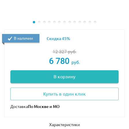
волшебного быта. Конструктор оформлен в виде
волшебной книги, которую легко собирать и хранить.
Набор понравится всем увлеченным этой знаменитой
на весь мир волшебной историей и поклонникам
уникальных инсталляций из Лего. Оригинальная
В наличии
Скидка 45%
книга волшебства займет достойное место на полке
среди фолиантов, а тематическая инсталляция
12 327
руб.
подарит нотки таинственной готики дизайну любого
6 780
помещения.
руб.
В корзину
Купить в один клик
Доставка
Характеристики