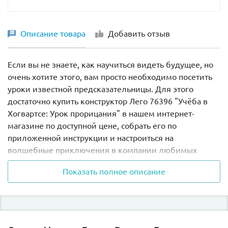
Описание товара
Добавить отзыв
Если вы не знаете, как научиться видеть будущее, но
очень хотите этого, вам просто необходимо посетить
уроки известной предсказательницы. Для этого
достаточно купить конструктор Лего 76396 "Учёба в
Хогвартсе: Урок прорицания" в нашем интернет-
магазине по доступной цене, собрать его по
приложенной инструкции и настроиться на
волшебные приключения в компании любимых
героев.
Показать полное описание
Талантливый ученик школы волшебства сомневается
в компетентности преподавателя прорицания. Но его
подруга настаивает на исключительности таланта
педагога и приводит Гарри к ней в класс.