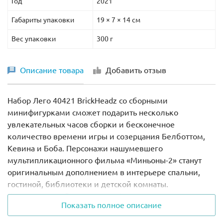
Год
2021
Габариты упаковки
19 × 7 × 14 см
Вес упаковки
300 г
Описание товара
Добавить отзыв
Набор Лего 40421 BrickHeadz со сборными
минифигурками сможет подарить несколько
увлекательных часов сборки и бесконечное
количество времени игры и созерцания Белботтом,
Кевина и Боба. Персонажи нашумевшего
мультипликационного фильма «Миньоны-2» станут
оригинальным дополнением в интерьере спальни,
гостиной, библиотеки и детской комнаты.
Коллекционный конструктор Lego идеален для
Показать полное описание
подарка поклонникам миньонов, а также всем, кто
обожает пополнять свою коллекцию неординарными