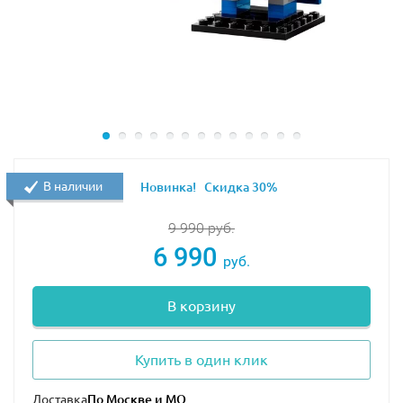
полноте. Казалось бы, комплекция Боба
предполагает неповоротливость и
медлительность. Но, Боб рушит все стереотипы
— он гибкий, быстрый, юркий.
Высота фигурок в собранном виде: Белботтом – 9 см,
Боб – 5 см, Кевин – 8 см. Сборные фигурки снабжены
подставками.
В наличии
Новинка!
Скидка 30%
9 990
руб.
6 990
руб.
В корзину
Купить в один клик
Доставка