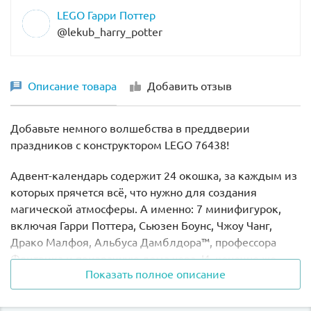
LEGO Гарри Поттер
@lekub_harry_potter
Описание товара
Добавить отзыв
Добавьте немного волшебства в преддверии
праздников с конструктором LEGO 76438!
Адвент-календарь содержит 24 окошка, за каждым из
которых прячется всё, что нужно для создания
магической атмосферы. А именно: 7 минифигурок,
включая Гарри Поттера, Сьюзен Боунс, Чжоу Чанг,
Драко Малфоя, Альбуса Дамблдора™, профессора
Флитвика и призрачную дома хора. И, конечно же,
Показать полное описание
фигурка Букли!
Внутри вы найдёте различные модели и аксессуары