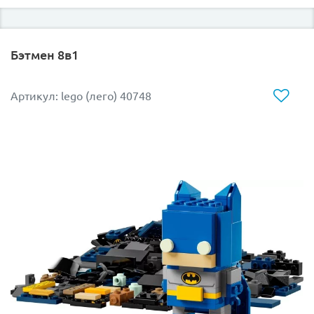
фигурками.
Особенности Lego 40421
Бэтмен 8в1
В набор входят три сувенирные фигурки, являющиеся
главными героями культового полнометражного
Артикул: lego (лего) 40748
мультфильма. Персонажи хорошо детализированы и
легко узнаваемы.
Белль Боттом — темнокожая злодейка в ярком
лиловом плаще. Дерзкая задира точно знает, как
доставить неприятности окружающим и как
заставить милых миньонов работать на зло.
Кевин — высокий миньон с черным чубчиком.
Миньон вооружен и опасен, ведь в его руках
профессиональное оружие ниндзя — нунчаки из
бамбука с крепкой металлической цепью.
Боб — самый безобидный миньон из всех
существующих. Он невысокого роста и склонен к