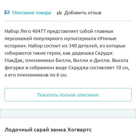
Описание товара
Добавить отзыв
Набор Лего 40477 представляет собой главных
персонажей популярного мультсериала «Утиные
истории». Набор состоит из 340 деталей, из которых
собираются такие герои, как дядюшка Скрудж
МакДак, племянники Билли, Вилли и Дилли. Высота
фигурки в собранном виде Скруджа составляет 10 см,
а его племянников по 6 см.
Фигурки главных героем максимально схожи со
Показать полное описание
своими персонажами из мультсериала. Дядюшка
Скрудж одет в сине-красный наряд, на клюве он носит
очки, в руках трость, а на голове черный цилиндр.
Каждый из племянников одет в костюм и кепку
определенного цвета, Билли — в красном, Вилли — в
Лодочный сарай замка Хогвартс
синем, Дилли — в зеленом. Для лучшей устойчивости