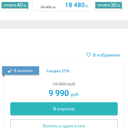
18 480
р.
26 400
р.
В избранное
В наличии
Скидка 35%
15 385
руб.
9 990
руб.
В корзину
Купить в один клик