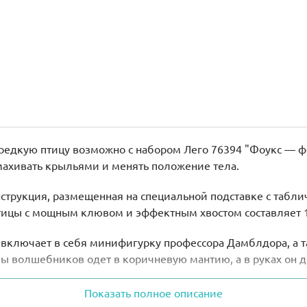
редкую птицу возможно с набором Лего 76394 "Фоукс — 
махивать крыльями и менять положение тела.
трукция, размещенная на специальной подставке с таблич
ицы с мощным клювом и эффектным хвостом составляет 18 
 и включает в себя минифигурку профессора Дамблдора, а
ы волшебников одет в коричневую мантию, а в руках он 
 станет прекрасным украшением любого интерьера, конст
Показать полное описание
 специальные ручки, приводящие в движение крылья и 