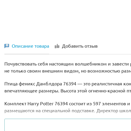
Описание товара
Добавить отзыв
Почувствовать себя настоящим волшебником и завести 
не только своим внешним видом, но возможностью раз
Птица феникс Дамблдора 76394 — это реалистичная конс
впечатляющее размеры. Высота этой огненно-красной пт
Комплект Harry Potter 76394 состоит из 597 элементов
размещаются на специальной подставке. Директор школ
Помимо того, что собранная модель птицы волшебника
функциями. Под пышным хвостом феникса расположены