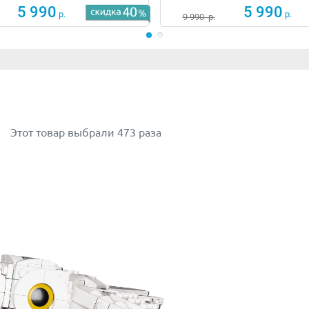
5 990
5 990
р.
р.
9 990
р.
Этот товар выбрали 473 раза