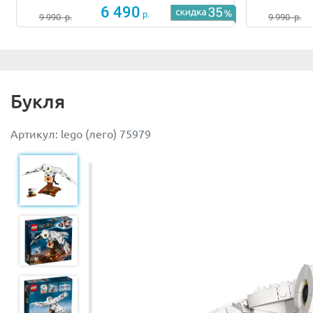
6 490
р.
9 990
р.
9 990
р.
Букля
Артикул: lego (лего) 75979