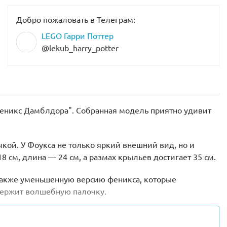
Добро пожаловать в Телеграм:
LEGO Гарри Поттер
@lekub_harry_potter
феникс Дамблдора". Собранная модель приятно удивит
кой. У Фоукса не только яркий внешний вид, но и
см, длина — 24 см, а размах крыльев достигает 35 см.
 также уменьшенную версию феникса, которые
держит волшебную палочку.
рукция наделена интересными возможностями и
воссоздающие имитацию полета. Положение птицы