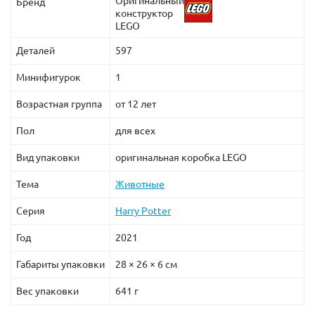
Оригинальный
Бренд
конструктор
LEGO
Деталей
597
Минифигурок
1
Возрастная группа
от 12 лет
Пол
для всех
Вид упаковки
оригинальная коробка LEGO
Тема
Животные
Серия
Harry Potter
Год
2021
Габариты упаковки
28 × 26 × 6 см
Вес упаковки
641 г