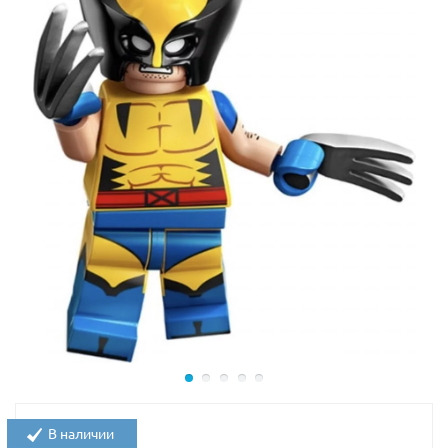
коричневом цвете, с высоко посаженными
ушами. Мультяшный герой очень узнаваем,
создается впечатление, что, еще секунда, и Wile
E. Coyote сорвется с места, чтобы снова устроить
взбучку Бегуну.
Несмотря на то, что набор задумывался как
сувенирный, сборные фигурки вполне подойдут и для
игры.
Размеры каждой фигурки в собранном виде: 10х4х6
см.
В наличии