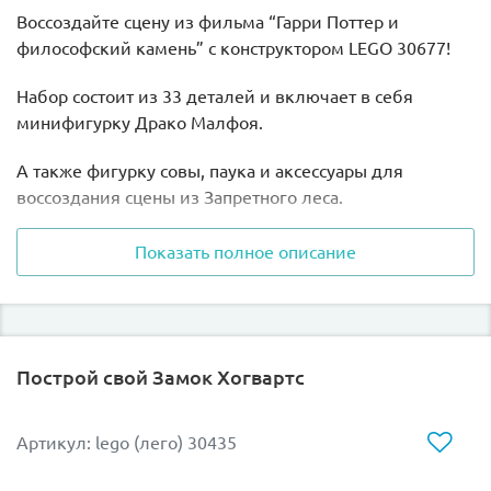
Воссоздайте сцену из фильма “Гарри Поттер и
философский камень” с конструктором LEGO 30677!
Набор состоит из 33 деталей и включает в себя
минифигурку Драко Малфоя.
А также фигурку совы, паука и аксессуары для
воссоздания сцены из Запретного леса.
Погрузитесь в волшебным мир с конструктором LEGO
Показать полное описание
30677!
Построй свой Замок Хогвартс
Артикул: lego (лего) 30435