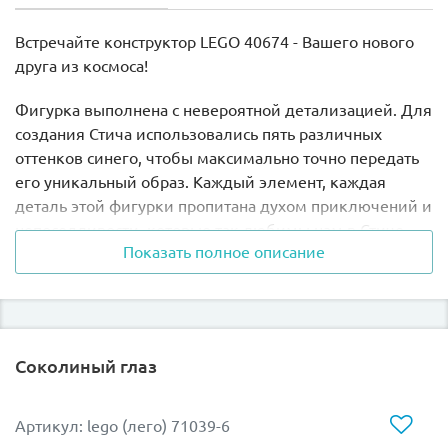
Встречайте конструктор LEGO 40674 - Вашего нового
друга из космоса!
Фигурка выполнена с невероятной детализацией. Для
создания Стича использовались пять различных
оттенков синего, чтобы максимально точно передать
его уникальный образ. Каждый элемент, каждая
деталь этой фигурки пропитана духом приключений и
непоседливости, которые так любимы нам в Стиче.
Показать полное описание
Набор LEGO 40674 станет идеальным подарком для
всех, кто верит в магию Дисней!
Высота модели в собранном виде составляет 9 см.
Соколиный глаз
Артикул: lego (лего) 71039-6