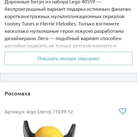
Дорожный Бегун из набора Lego 40559 —
беспроигрышный вариант подарка истинным фанатам
короткометражных мультипликационных сериалов
Looney Tunes и Merrie Melodies. Только взгляните
насколько мультяшные герои искусно разработаны
дизайнерами Лего — подобный вариант способен
достойно украсить не только детскую комнату и
игровую зону, но и гостиную, кабинет, библиотеку и
Показать полное описание
офис.
Комплектация конструктора Лего 40559:
Сборная фигурка Дорожного Бегуна
Росомаха
(калифорнийской кукушки) в сине-фиолетовом
окрасе с оранжевыми лапками и желтым
клювом. Именно таким Road Runner создал
Артикул: lego (лего) 71039-12
художник и режиссер мультфильма Чак
Джонсон.
Фигурка из кубиков Lego Дикий Койот в бежево-