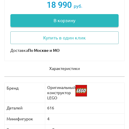
После боя герои смогут отдохнуть и набраться сил,
18 990
руб.
выпив энергетические напитки. Затем они отправятся
в путешествие, воспользовавшись машиной времени.
В корзину
Набор понравится поклонникам этой фантастической
истории, ведь в нем они найдут множество
аутентичных подробно изготовленных деталей и
Купить в один клик
аксессуаров.
Доставка
Размеры локации в собранном виде: 16х37х12см.
Характеристики
Оригинальный
Бренд
конструктор
LEGO
Деталей
616
Минифигурок
4