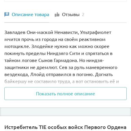
Описание товара
Отзывы
2
Завладев Они-маской Ненависти, Ультрафиолет
мчится прочь из города на своём реактивном
мотоцикле. Злодейке нужно как можно скорее
покинуть пределы Ниндзяго Сити и спрятаться в
тайном логове Сынов Гармадона. Но ниндзя-
защитники не дремлют. Сев за руль маневренного
вездехода, Ллойд отправился в погоню. Догнать
байкершу не составило труда, а вот остановить её и
забрать магический артефакт никак не получалось.
Показать полное описание
Ультрафиолет ловко уклонялась от всех таранящих
ударов и прицельных выстрелов. Хорошо, что Ния
оказалась неподалёку. С помощью своего длинного
копья она совершила головокружительный прыжок и
сбила приспешницу Гармадона с мотоцикла. Теперь
Истребитель TIE особых войск Первого Ордена
только честный поединок решит, кому достанется