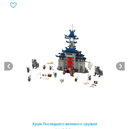
Исход поединка сможет решить только честная дуэль
Гармадона и Зелёного ниндзя, но кто одержит победу
– отец или сын – невозможно предугадать.
Из деталей набора Лего 70612 Вы сможет собрать
механического дракона зелёного ниндзя. Его тело
выполнено в зелёно-чёрном цвете с добавлением
ярких золотых акцентов. Спереди видна массивная
голова с открывающейся клыкастой пастью и
торчащим розово-фиолетовым языком. Изогнутые
усы, маленькие рожки и салатовые глаза выглядят
очень эффектно.
За головой располагается массивная шея. На ней
устроено своеобразное седло для Ллойда. Находясь в
специальной нише, он занимает место перед
мониторами и рычагами, позволяющими управлять
драконом.
Храм Последнего великого оружия