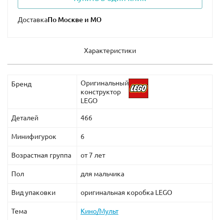
Основные элементы набора имеют размеры:
Доставка
Земляной бур: 29 х 9 х 15 см.
Высота гигантского воина Каменной Армии - 18
Характеристики
см.
Конструктор Лего 70669 можно купить для
Оригинальный
Бренд
творческого конструирования и ролевых игр. Усадив
конструктор
LEGO
за руль Земляного бура минифигурку Коула, одержи
победу в тяжелой битве и верни украденное Золотое
Деталей
466
оружие.
Минифигурок
6
Возрастная группа
от 7 лет
Пол
для мальчика
Вид упаковки
оригинальная коробка LEGO
Тема
Кино/Мульт