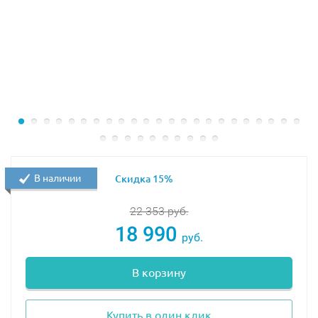
Комплектация конструктора
Из деталей набора можно собрать автомобиль ниндзя
со сверлом, который имеет: мощные колеса,
открытую кабину для двух минифигурок, стреляющие
установки, автоматически вращающуюся дрель.
Набор Лего ниндзяго 70669 включает персонажей:
4 минифигурки: Кай, Коул, два разведчика
В наличии
Скидка 15%
Каменной армии;
сборная фигура гигантского воина Каменной
22 353
руб.
Армии.
18 990
руб.
В комплектацию конструктора входит оружие: 2
катаны ниндзя Кая, арбалет с метателем разведчика
В корзину
Каменной армии, 2 катаны большого воина Каменной
армии.
Купить в один клик