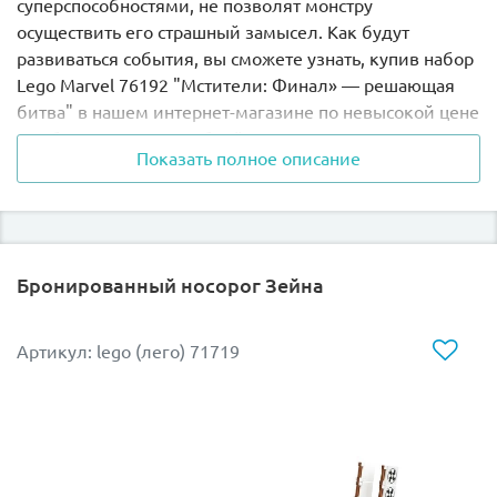
суперспособностями, не позволят монстру
осуществить его страшный замысел. Как будут
развиваться события, вы сможете узнать, купив набор
Lego Marvel 76192 "Мстители: Финал» — решающая
битва" в нашем интернет-магазине по невысокой цене
и собрав его по подробной инструкции.
Показать полное описание
Уникальная двухуровневая база супергероев
оборудована экспериментальной лабораторией, в
которой можно проводить научные опыты и создавать
новое, усовершенствованное оружие. На втором этаже
Бронированный носорог Зейна
размещена зона для отдыха и приема пищи, а внизу
есть надежная тюрьма для преступников, обладающих
суперспособностями.
Артикул: lego (лего) 71719
В арсенале Мстителей есть передвижная машина
времени, встроенная в грузовик, мощная пушка и
разнообразное оружие для борьбы с врагами.
Уникальный, подробно детализированный