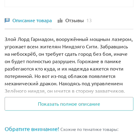
Описание товара
Отзывы
13
Злой Лорд Гармадом, вооружённый мощным лазером,
угрожает всем жителям Ниндзяго Сити. Забравшись
на небоскрёб, он требует сдать город без боя, иначе
он будет полностью разрушен. Горожане в панике
разбегаются кто куда, и их надежда кажется почти
потерянной. Но вот из-под облаков появляется
механический дракон. Находясь под управлением
Зелёного ниндзя, он мчится в сторону захватчиков.
Его огромная пасть открывается и демонстрирует
Показать полное описание
острые клыки. Гармадон заряжает свой лазер и
готовится нанести смертельный удар. Но не тут-то
было! В мгновение ока оружие оказывается в пасти
дракона, при этом солдат армии акул, спешащий на
Обратите внимание!
Схожие по тематике товары:
подмогу хозяину, получает оглушающий удар хвостом.