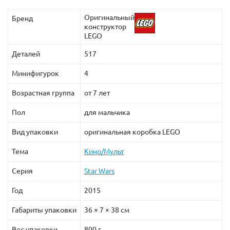
Оригинальный
Бренд
конструктор
LEGO
Купить данный товар вы можете на текущей странице,
а остальные товары по данной ссылке:
Заказать Лего
Деталей
517
Ниндзя Го (Ninja Go)
Минифигурок
4
Возрастная группа
от 7 лет
Пол
для мальчика
Вид упаковки
оригинальная коробка LEGO
Тема
Кино/Мульт
Серия
Star Wars
Год
2015
Габариты упаковки
36 × 7 × 38 см
Вес упаковки
800 г