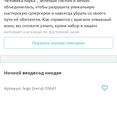
Человека-паука", Зеленый Гоблин и Веном
объединились, чтобы разрушить уникальную
мастерскую супергероя и навсегда убрать со своего
пути её обитателя. Как справится с врагами отважный
воин, вы сможете узнать, купив набор в нашем
интернет-магазине по доступной цене.
Показать полное описание
В прекрасно оснащенной мастерской супергероя
предусмотрены различные специальные зоны. Для
занятий спортом есть баскетбольное кольцо и
скейтборд с рампой. Отдохнуть можно, освежившись
полезными напитками и поиграв в приставку.
Ночной вездеход ниндзя
Уникальные костюмы героя хранятся в специальной
витрине, рядом мотоцикл и оружие, а для злодеев
Артикул: lego (лего) 70641
предусмотрена надежная тюремная камера.
Только в своей уникальной мастерской Питер мог
почувствовать себя спокойно и расслабиться, поиграв
в спортивные игры или PlayStation. Но в самый