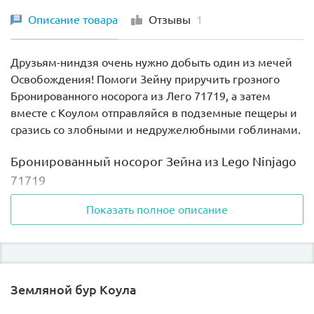
Описание товара
Отзывы
1
Друзьям-ниндзя очень нужно добыть один из мечей
Освобождения! Помоги Зейну приручить грозного
Бронированного носорога из Лего 71719, а затем
вместе с Коулом отправляйся в подземные пещеры и
сразись со злобными и недружелюбными гоблинами.
Бронированный носорог Зейна из Lego Ninjago
71719
Показать полное описание
Гигантский носорог Мино из lego 71719 изначально
был диким и свирепым зверем, но команде героев-
ниндзя удалось его приручить, после чего он стал их
верным помощником в увлекательных
приключениях. Особенно хорошо носорог поладил с
Земляной бур Коула
Зейном. Он беспрекословно выполняет все его
команды и готов всегда защищать белого ниндзя и