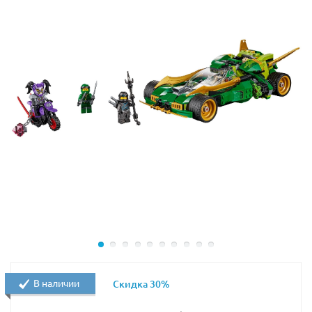
неподходящий момент враги нападают на него, лишая
покоя. Как будут развиваться события, вы сможете
решить сами. Достаточно купить Лего 76175 Человек-
паук в нашем интернет-магазине и придумать сюжет.
Такой яркий, насыщенный множеством деталей и
аксессуаров набор понравится поклонникам этой
фантастической истории. Он станет жемчужиной
коллекции или самостоятельной инсталляцией. В
любом случае, конструктор Лего 76175 "Атака на
логово Человека-паука" будет многие годы радовать
владельца, благодаря высокому качеству
изготовления набора от всемирно известного
производителя.
В набор Lego 76175 входят 3 минифигурки: Питер
Паркер, Веном и Гоблин.
В наличии
Скидка 30%
Размер штаб-квартиры Человека-паука в собранном