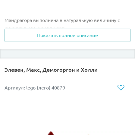
Мандрагора выполнена в натуральную величину с
подвижными элементами.
Показать полное описание
Вы можете расставить листья, вытащить растение из
горшка и даже заставить его "кричать", двигая грудью
вверх и вниз - как живое!
Элевен, Макс, Демогоргон и Холли
Размер модели в собранном виде в высоту составляет
Артикул: lego (лего) 40879
27 см.