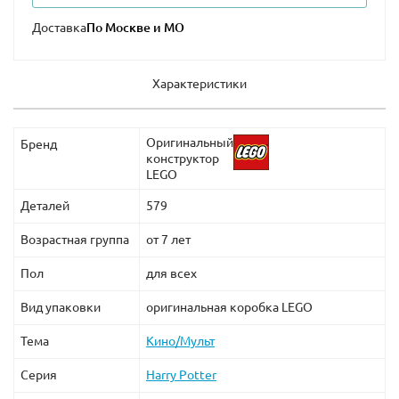
Доставка
Дополни этот конструктор набором lego 75936 Турнир
трех волшебников и сразись за Кубок Огня. Закажи на
нашем сайте и другие наборы из серии лего Harry
Характеристики
Potter, чтобы воспроизводить любимые сцены из
фильма.
Оригинальный
Бренд
конструктор
LEGO
Деталей
579
Возрастная группа
от 7 лет
Пол
для всех
Вид упаковки
оригинальная коробка LEGO
Тема
Кино/Мульт
Серия
Harry Potter