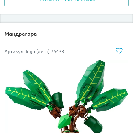
спасти Габриэль из Русалочьей деревни на дне
Черного озера, а также пройти лабиринт, чтобы
добыть Кубок Турнира. Вместе с лучшей ученицей
Шармбатона пройди все испытания Турнира Трёх
Волшебников.
Мандрагора
Волшебный экипаж из лего 75958 запряжен двумя
белоснежными крылатыми лошадьми. В голубой
Артикул: lego (лего) 76433
карете, украшенной золотыми узорами и четырьмя
фонарями, размещается вся делегация школы
Шармбатон. Попасть внутрь экипажа можно через
открывающуюся дверцу. Спереди кареты есть место
для кучера, а сзади - багажное отделение, где
находится сундук с вещами путешественников.
На крыше располагается специальный механизм,
боковая часть кареты поднимается, превращая экипаж
в небольшой двухэтажный дом на колесах. На первом
этаже можно выпить чаю, сидя на удобных диванах за