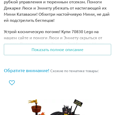
рубкой управления и тюремным отсеком. Помоги
Дикарке Люси и Эммету убежать от настигающей их
Мими Катавасии! Обхитри настойчивую Мими, не дай
ей подстрелить беглецов!
Устрой космическую погоню! Купи 70830 Lego на
нашем сайте и помоги Люси и Эммету скрыться от
крутого Подруженского Звездолёта! Генерал Мими
Показать полное описание
Катавасия преследует их на своем продвинутом
космическом корабле. Она прилетела в Апокалипс-
град и требует выдать лидера. Дикарка Люси
называет лидером Эммета, хотя есть много других
Обратите внимание!
Схожие по тематике товары:
претендентов на это звание.
Теперь мастерам конструирования придется убегать от
преследований упорной Мими Катавасии, которая
задалась целью их поймать. У неё есть два бластера и
блестящие взрывающиеся наклейки, которые очень
опасны, несмотря на их внешний вид. Помоги героям