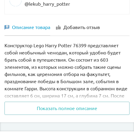
@lekub_harry_potter
Описание товара
Добавить отзыв
Конструктор
Lego
Harry
Potter 76399
представляет
собой необычный чемодан, который удобно будет
брать собой в путешествия. Он состоит из 603
элементов, из которых можно собрать такие сцены
фильмов, как церемония отбора на факультет,
празднование победы в Большом зале, события в
комнате Гарри. Высота конструкции в собранном виде
составляет 6 см, ширина 17 см, а глубина 7 см. После
игры, все элементы конструктора можно компактно
Показать полное описание
сложить,
а чемодан Гарри Поттера из Lego 76399
закрыть на ключ.
Чемодан имеет удобную ручку, его цвет можно