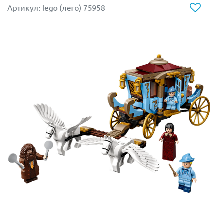
Аксессуары: колчан, два бластера, лента наклеек, а
Артикул: lego (лего) 75958
также Сердце и Звезда.
Размеры Подруженского звездолёта — 14×16×28 см.