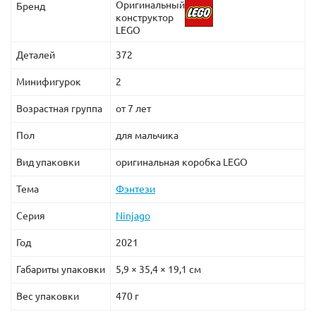
Оригинальный
Бренд
размеры:
конструктор
LEGO
фигурка волка – 9х18х5 см в высоту, длину и
Деталей
372
ширину;
карета Ноктуры – 8х20х9 см;
Минифигурок
2
магическая лаборатория – 13х16х6 см в высоту,
Возрастная группа
от 7 лет
ширину и глубину соответственно.
Пол
для мальчика
Вид упаковки
оригинальная коробка LEGO
Тема
Фэнтези
Серия
Ninjago
Год
2021
Габариты упаковки
5,9 × 35,4 × 19,1 см
Вес упаковки
470 г