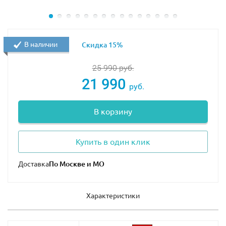
выпускать из нёё огненное дыхание. Также она
способна двигать ногами, крыльями и хвостом, что
позволяет принимать множество реалистичных поз и
не терять при этом равновесие.
В наличии
Скидка 15%
В наборе присуствуют 2 куколки с множеством
25 990
руб.
аксессуаров: Эмили Джонс и Азари.
21 990
руб.
В корзину
Купить в один клик
Доставка
Характеристики