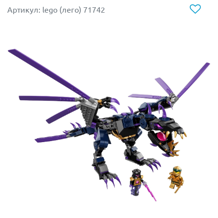
Из деталей набора (lego 41195) собираются
Артикул: lego (лего) 71742
следующие постройки:
лаборатория Ноктуры с волшебным котлом;
летающая карета;
сборная фигурка волка Люмии.
В лаборатория Ноктуры находится кипящий котел с
зельем, который постоянно производит летучих
мышей. Для этого на его обратной стороне есть
тайный рычаг, нажав на который из глубины котла
появляется новая мышь.
Летающая карета волшебницы представляет собой
мистическое средство передвижения. Ее движущей
силой являются большие, управляемые магией
крылья летучей мыши. На своем транспорте злая
волшебница может перемещаться как по земле, так и
по воздуху. Карета имеет красивые резные колеса и