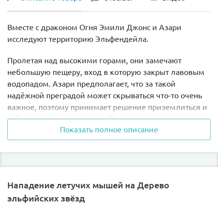
Вместе с драконом Огня Эмили Джонс и Азари
исследуют территорию Эльфендейла.
Пролетая над высокими горами, они замечают
небольшую пещеру, вход в которую закрыт лавовым
водопадом. Азари предполагает, что за такой
надёжной преградой может скрываться что-то очень
важное, поэтому принимает решение приземлиться и
всё как следует осмотреть. Первое, что видят
Показать полное описание
подружки, это древний колодец, чьи воды отравлены
тёмным колдовством. Но снять чары возможно.
Достаточно отодвинуть в сторону ядовитый кристалл,
поставленный рядом с источником, и вода тут же
очистится и примет прозрачно-голубой оттенок.
Нападение летучих мышей на Дерево
эльфийских звёзд
Теперь пришло время пещеры! Используя свои
магические способности, Азари останавливает потоки