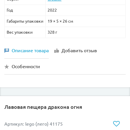
- 2 куколки: Наида и Розалин
Год
2022
- 3 фигурки: дракончик Лула, злой гоблин и
Габариты упаковки
19 × 5 × 26 см
медвежонок
Вес упаковки
328 г
- аксессуары для игры
Описание товара
Добавить отзыв
Особенности
Лавовая пещера дракона огня
Артикул: lego (лего) 41175