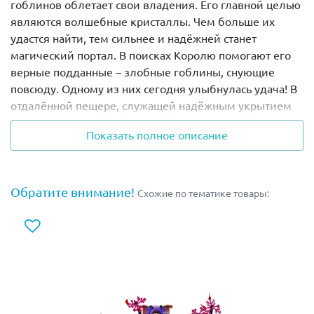
гоблинов облетает свои владения. Его главной целью
являются волшебные кристаллы. Чем больше их
удастся найти, тем сильнее и надёжней станет
магический портал. В поисках Королю помогают его
верные подданные – злобные гоблины, снующие
повсюду. Одному из них сегодня улыбнулась удача! В
отдалённой пещере, служащей надёжным укрытием
для медведицы Блубери и её медвежонка Блу, он
Показать полное описание
нашёл заветный кристалл.
Но, чтобы его добыть, понадобится помощь Короля.
Сначала необходимо заложить взрывчатку в
Обратите внимание!
Схожие по тематике товары:
основание пещеры. Затем активировать её и,
разрушив часть стены, открыть доступ к магическому
камню. Достав его из пещеры, Король сможет
перенести его в специальную клетку, закреплённую
на спине дракона, и отправиться обратно в свою
крепость.