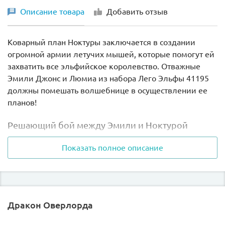
Описание товара
Добавить отзыв
Коварный план Ноктуры заключается в создании
огромной армии летучих мышей, которые помогут ей
захватить все эльфийское королевство. Отважные
Эмили Джонс и Люмиа из набора Лего Эльфы 41195
должны помешать волшебнице в осуществлении ее
планов!
Решающий бой между Эмили и Ноктурой
Показать полное описание
Узнав что в мистической лаборатории Ноктуры
производятся бесчисленные полчища летучих
мышей, Эмили и Люмиа, которая превратилась в
волка, стремятся помешать злой ведьме. Смогут ли
простая девочка и страж Света помешать волшебнице
Дракон Оверлорда
и разрушить ее коварные планы?