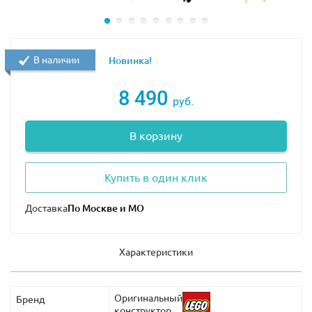
- аксессуары для игры: кристаллы, клетка, динамит,
ягоды, цветы, инструкции для гоблина и волшебный
посох Короля гоблинов
В наличии
Новинка!
8 490
руб.
В корзину
Купить в один клик
Доставка
Характеристики
Оригинальный
Бренд
конструктор