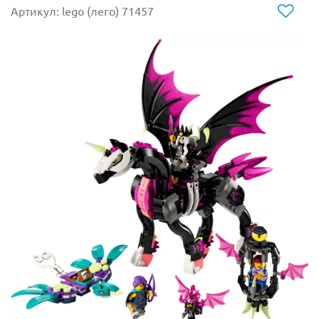
располагается место для Короля гоблинов, а сзади –
Артикул: lego (лего) 71457
грузовой отсек. В нём, между двух перил поставлена
клетка с прочным замком, служащая хранилищем для
волшебных кристаллов.
Размер дракона с расправленными крыльями
составляет
12х31х38 см
.
Также в наборе Вы найдёте
:
- каменную пещеру (
6х8х5 см
) с небольшим
водоёмом, растениями, креплением для динамита и
взрывной функцией, позволяющей добраться до
волшебного кристалла
- 3 фигурки: гоблин Джимблин, медведица Блубери и
медвежонок Блу
- куколку Короля гоблинов