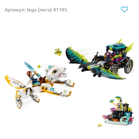
водопад, за которым расположилась спальня.
Артикул: lego (лего) 41195
На втором этаже девочки-эльфы обосновали уютную
гостиную с большим столом и пуфами. Здесь они
любят читать, пить чай с круассанами и любоваться
пейзажем из окон. На соседней ветке есть строение с
голубой крышей. Это любимое место Блубери. Для
спуска со второго этажа предусмотрена закругленная
лестница. Те, кто очень спешит, могут съехать с горки
или спрыгнуть с вращающейся ветки.
Выше, за решетчатыми ставнями, находится
мастерская с наковальней, где изготавливаются мечи.
Рядом висит массивная груша с шипами для
тренировок Азари. В кроне деревьев спрятана
обсерватория, где с помощью мощного телескопа
можно наблюдать за звездами или выслеживать
врагов.
О том, что таинственный портал находится совсем