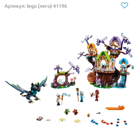
лавы и открывает проход для себя и Эмили. Внутри
Артикул: lego (лего) 41196
отважных путешественниц ждёт долгожданная
награда – волшебная карта, с помощью которой
можно продолжить поиски исчезнувших драконов.
Девочки очень обрадовались находке, и решили
отпраздновать свой успех. Они развели костёр и
приготовили вкусный ужин, а затем смастерили
мягкие подстилки изо мха и устроились на ночлег.
Нужно как следует выспаться, так как завтра их ждёт
долгий и опасный путь.
Из деталей набора Лего 41175 Вы сможете собрать
дракона Огня по кличке Зонья.
Её оранжево-малиновое тело покрывает огненный
орнамент. Спереди видна массивная голова с
вытянутым носом, большими глазами и розовыми
рожками, между которыми закрёплён аккуратный
бантик. Зонья может открывать широкую пасть и