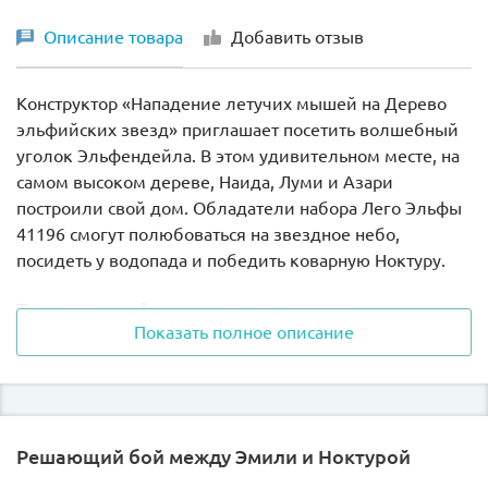
Описание товара
Добавить отзыв
Конструктор «Нападение летучих мышей на Дерево
эльфийских звезд» приглашает посетить волшебный
уголок Эльфендейла. В этом удивительном месте, на
самом высоком дереве, Наида, Луми и Азари
построили свой дом. Обладатели набора Лего Эльфы
41196 смогут полюбоваться на звездное небо,
посидеть у водопада и победить коварную Ноктуру.
Таинственный замок удастся спасти
Показать полное описание
Эльфийский замок с фонарями, яркими крышами,
кристаллами, резными элементами смотрится как
волшебный многоэтажный дом. Внизу, за толстым
стволом, находится кухня, на которой уже
Решающий бой между Эмили и Ноктурой
доваривается сказочный суп. Рядом с ней струится