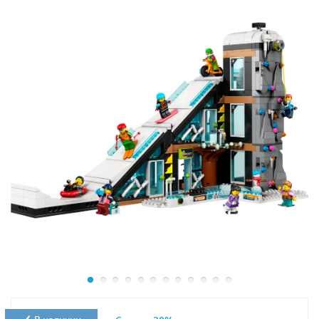
устрашающие боевые позы или воссоздавать
забавные игровые эмоции.
Игровой потенциал:
В набор входит
аутентичное оружие и инструменты добычи
ресурсов прямиком из «Королевской битвы»,
чтобы вы могли разыгрывать напряженные
баталии и защищать свой лут.
Отличный подарок для геймеров, стримеров и
преданных фанатов вселенной Epic Games.
Заказывайте эту яркую новинку в LEKUB и одержите
свою Королевскую победу в формате LEGO!