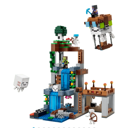
высокой степенью детализации и аутентичными
цветами, точно передающими их экранный
облик.
Интерактивные детали:
Конструкция растений
предусматривает подвижные элементы и
забавные скрытые функции, позволяя безопасно
"пересаживать" волшебные цветы и
воссоздавать любимые сцены с уроков
травологии.
Стильный декор:
Собранные ботанические
композиции в эстетичных горшочках станут
прекрасным тематическим украшением
интерьера, добавляя уют и магическую
атмосферу на ваш рабочий стол, полку или
подоконник.
Отличный подарок для юных волшебников и
любителей необычного домашнего декора.
Заказывайте эту зеленую новинку в LEKUB и