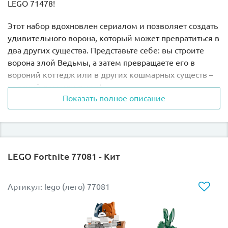
LEGO 71478!
Этот набор вдохновлен сериалом и позволяет создать
удивительного ворона, который может превратиться в
два других существа. Представьте себе: вы строите
ворона злой Ведьмы, а затем превращаете его в
вороний коттедж или в других кошмарных существ –
ходячий дом или паука!
Показать полное описание
У дома открывающаяся крыша и двери, у паука
подвижная клетка и ноги, а у ворона подвижные
крылья и перья. Это просто магия в ваших руках!
LEGO Fortnite 77081 - Кит
В комплект входят минифигурки Матео, Астрид,
Ведьма, Диззи и Доган, а также фигурка Z-Blob. Они
добавляют еще больше веселья и возможностей для
Артикул: lego (лего) 77081
игры!
Отправьтесь в волшебное приключение
конструктором LEGO 71478!