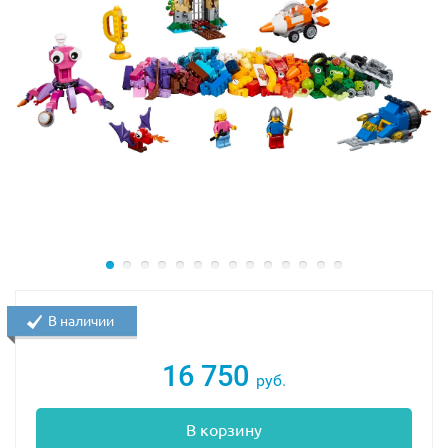
Отличный подарок для преданных фанатов игры,
готовых к главному испытанию. Заказывайте эту
новинку в LEKUB и одержите победу над боссом в
формате LEGO!
В наличии
16 750
руб.
В корзину