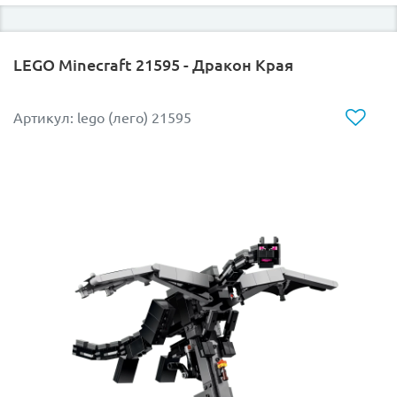
В комплект входят минифигурки ваших любимых
героев: Монки Кида, Мэй, Сэнди, Пигси, 100-глазого
демона. А еще милая фигурка кота Бэби Мо.
LEGO Minecraft 21595 - Дракон Края
Придумывайте бесконечное количество историй и
сценариев с конструктором LEGO 80055!
Артикул: lego (лего) 21595
Размер модели в собранном виде составляет
19х19х14 см.