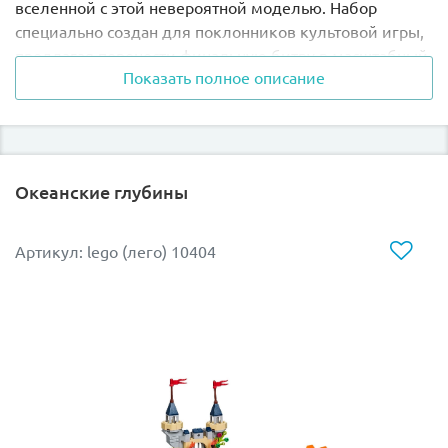
вселенной с этой невероятной моделью. Набор
специально создан для поклонников культовой игры,
предлагая перенести финальную битву в масштабный
Показать полное описание
мир кубиков.
Главные фишки модели:
Эпичная битва:
Воссоздайте мрачный ландшафт
Океанские глубины
Края с обсидиановыми столбами, кристаллами и
огромным, устрашающим Драконом Края.
Уникальные персонажи:
В набор входят
Артикул: lego (лего) 10404
детализированные фигурки (включая
Странников Края и отважного искателя
приключений), позволяющие разыграть
грандиозный финал любимой игры.
Игровой потенциал:
Продуманная конструкция
дракона с подвижными крыльями, хвостом и
мощными челюстями делает битву максимально
динамичной и реалистичной.