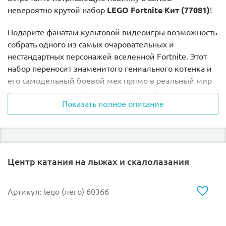
невероятно крутой набор
LEGO Fortnite Кит (77081)
!
Подарите фанатам культовой видеоигры возможность
собрать одного из самых очаровательных и
нестандартных персонажей вселенной Fortnite. Этот
набор переносит знаменитого гениального котенка и
его самодельный боевой мех прямо в реальный мир
для захватывающей игры и эффектной демонстрации!
Показать полное описание
Главные фишки модели:
Знаменитый дуэт:
Соберите детализированный
механический экзоскелет-трансформер,
Центр катания на лыжах и скалолазания
которым ловко управляет пушистый и опасный
котенок Кит, в точности повторяя облик
любимого скина из игры.
Артикул: lego (лего) 60366
Динамичная конструкция:
Робот оснащен
прочными шарнирами и подвижными
конечностями, что позволяет придавать ему