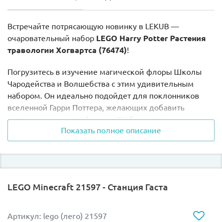
Встречайте потрясающую новинку в LEKUB —
очаровательный набор
LEGO Harry Potter Растения
травологии Хогвартса (76474)
!
Погрузитесь в изучение магической флоры Школы
Чародейства и Волшебства с этим удивительным
набором. Он идеально подойдет для поклонников
вселенной Гарри Поттера, желающих добавить
частичку уроков профессора Стебль в свою
Показать полное описание
домашнюю коллекцию и почувствовать себя
настоящими студентами Хогвартса.
Главные фишки модели:
LEGO Minecraft 21597 - Станция Гаста
Магическая флора:
Соберите из деталей
уникальные волшебные растения прямо из
знаменитых теплиц замка. Модели отличаются
Артикул: lego (лего) 21597