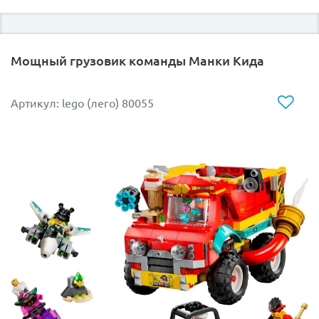
Опасное измерение:
Воссоздайте мрачный
ландшафт Нижнего мира с характерными
Мощный грузовик команды Манки Кида
блоками, лавовыми водопадами и таинственной
станцией.
Уникальные персонажи:
В набор входит
Артикул: lego (лего) 80055
внушительная фигурка Гаста, способная атаковать
незваных гостей, а также отважные
исследователи, готовые к эпичным сражениям.
Игровой потенциал:
Продуманная модульная
конструкция позволяет легко
взаимодействовать с постройкой, уклоняться от
атак Гаста и добывать ценные ресурсы.
Отличный подарок для преданных фанатов игры.
Заказывайте эту новинку в LEKUB и дополните свой
кубический мир новым крутым набором от LEGO!