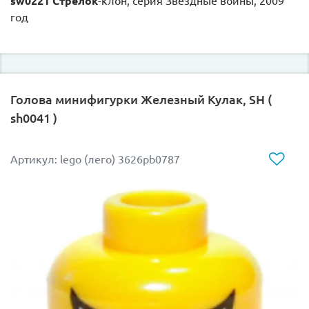
sw0221 Стрелок
-клон, серия Звездные войны, 2009
год
Голова минифигурки Железный Кулак, SH (
sh0041 )
Артикул: lego (лего) 3626pb0787