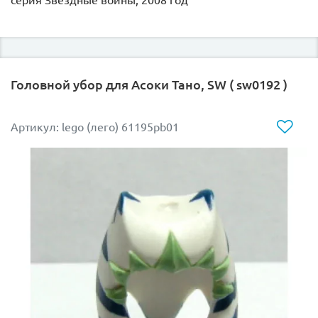
серия Звездные войны, 2008 год
Головной убор для Асоки Тано, SW ( sw0192 )
Артикул: lego (лего) 61195pb01