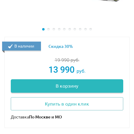
Лонгботтом, Драко Малфой, профессор Макгонагалл,
мадам Трюк и Оливер Вуд.
Погрузитесь в мир волшебства и станьте частью
легендарного Хогвартса вместе с конструктором LEGO
76447!
В наличии
Скидка 30%
Размер модели в собранном виде составляет
26х32х15 см.
19 990
руб.
13 990
руб.
В корзину
Купить в один клик
Доставка