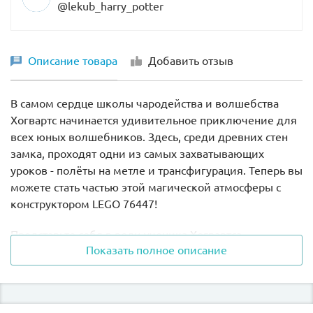
@lekub_harry_potter
Описание товара
Добавить отзыв
В самом сердце школы чародейства и волшебства
Хогвартс начинается удивительное приключение для
всех юных волшебников. Здесь, среди древних стен
замка, проходят одни из самых захватывающих
уроков - полёты на метле и трансфигурация. Теперь вы
можете стать частью этой магической атмосферы с
конструктором LEGO 76447!
Представьте себя в роли ученика Хогвартса,
Показать полное описание
готовящегося к первому полёту. Под руководством
строгой, но справедливой мадам Трюк вы осваиваете
искусство управления метлой, а в соседнем классе
профессор Макгонагалл учит превращать одни