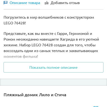
Описание товара
Добавить отзыв
Погрузитесь в мир волшебников с конструктором
LEGO 76428!
Представьте, как вы вместе с Гарри, Гермионой и
Роном неожиданно навещаете Хагрида в его уютной
хижине. Набор LEGO 76428 создан для того, чтобы
воссоздать одни из самых теплых и захватывающих
моментов фильма!
В комплекте вы найдете минифигурки любимых
Показать полное описание
героев - Гарри Поттера, Гермионы Грейнджер, Рона
Уизли, а также Драко Малфоя и, конечно, самого
Хагрида. Не забыли и про милого дракончика
Норберта и верного пса Клыка.
Пляжный домик Лило и Стича
Сама хижина Хагрида выполнена с невероятной
детализацией: съемная крыша для легкого доступа,