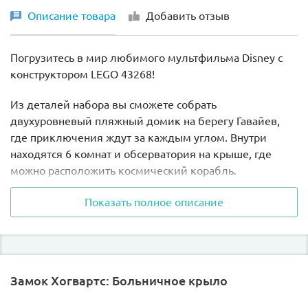
Описание товара
Добавить отзыв
Погрузитесь в мир любимого мультфильма Disney с
конструктором LEGO 43268!
Из деталей набора вы сможете собрать
двухуровневый пляжный домик на берегу Гавайев,
где приключения ждут за каждым углом. Внутри
находятся 6 комнат и обсерватория на крыше, где
можно расположить космический корабль.
Модель обладает множеством узнаваемых
Показать полное описание
аксессуаров: две доски для серфинга, кукла Лило
Скрамп, проигрыватель для любимых мелодий и
даже банка с солеными огурцами.
Замок Хогвартс: Больничное крыло
В комплект входят 5 минифигурок, которые готовы к
новым приключениям вместе с вами. А именно: