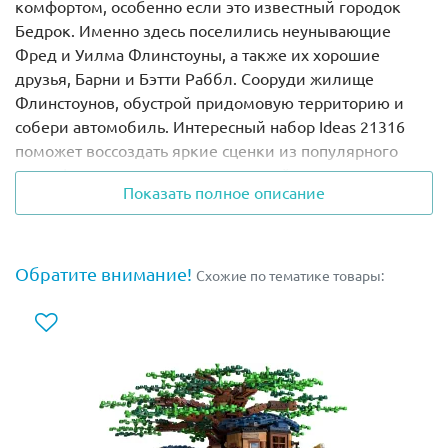
комфортом, особенно если это известный городок
Бедрок. Именно здесь поселились неунывающие
Фред и Уилма Флинстоуны, а также их хорошие
друзья, Барни и Бэтти Раббл. Сооруди жилище
Флинстоунов, обустрой придомовую территорию и
собери автомобиль. Интересный набор Ideas 21316
поможет воссоздать яркие сценки из популярного
мультфильма и вдохновит на новый сюжет для игры.
Показать полное описание
Внешне дом семьи Флинстоунов напоминает
огромный булыжник, но это только на первый взгляд.
Клумбы у входа, вазоны, высокая пальма
Обратите внимание!
Схожие по тематике товары:
облагораживают каменное жилище. У строения есть
большая голубая дверь, окна с яркими занавесками
из тигровой шкуры, крыша снимается и отсутствует
задняя стена.
Внутри дом достаточно уютен. Главным элементом
мебели является каменный диван, установленный в