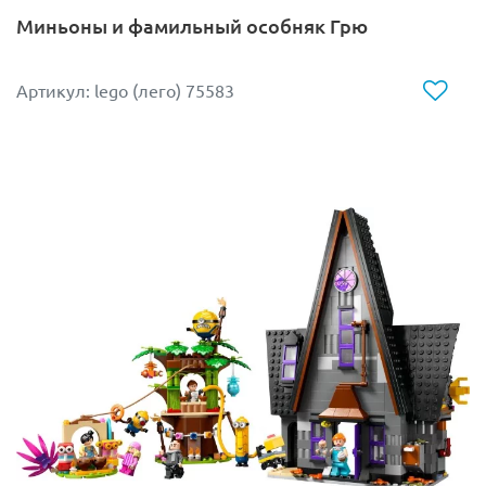
предметы в другие.
Миньоны и фамильный особняк Грю
В этом величественном наборе вы найдёте:
Артикул: lego (лего) 75583
- башню замка Хогвартс с детально проработанными
помещениями
-класс трансфигурации, где можно практиковать
магические превращения
-кабинет профессора Макгонагалл с её личными
вещами
-комнату для инвентаря квиддича, где хранятся метлы
и спортивный инвентарь
-трофейную комнату с двумя коллекционными
портретами Хогвартса
В набор входят 6 минифигурок: Гарри Поттер, Невилл