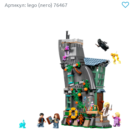
Артикул: lego (лего) 76467
Так как Флинстоуны – современные жители
каменного века, они получают прессу и письма.
Потому рядом с домом понадобится обязательно
установить почтовый ящик. В наборе он идет с
принтом Flinstones.
Лица у фигурок Фреда и Барни имеют одно
выражение - улыбающееся. А вот женские фигурки
имеют две эмоции, что позволит разнообразить игру.
В набор Lego 21316 вошли 4 минифигурки - Фред и
Уилма Флинстоуны, Барни и Бэтти Раббл.
Дом в сборе имеет размеры 12х16х12 см.
Размеры автомобиля – 6х11х7 см.