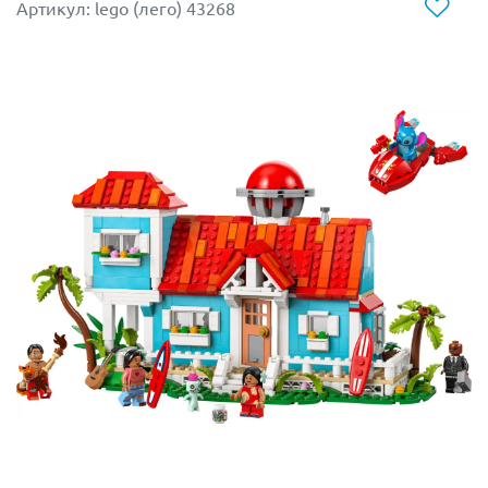
Артикул: lego (лего) 43268
складной стул, на котором может уместиться сам
Хагрид, и многое другое. А знаете, что еще
интереснее? В наборе есть 2 из 14 коллекционных
портретов Хогвартса, которые добавят вашей
коллекции нотку эксклюзивности!
Конструктор LEGO 76428 - идеальный подарок для
любого фаната Гарри Поттера, ведь он позволяет не
только воссоздать любимые сцены, но и придумать
свои уникальные приключения в магическом мире.
Размер модели в собранном виде составляет
17х19х15 см.