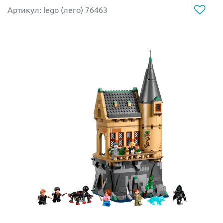
Дэвид, Лило, мистер Баблз, Нани и Стич.
Артикул: lego (лего) 76463
Отправьтесь в увлекательное путешествие с
любимыми героями и конструктором LEGO 43268!
Размер модели в собранном виде составляет
17х35х14 см.