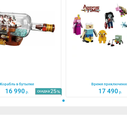
ых элементов. Кроме ярко-жёлтого светильника здесь есть
сделана небольшая ниша, напоминающая погреб. Это место
кий коридор ведёт к ступенькам, поднявшись по которым, 
и, имеющую модульное строение. Внутри Вы найдёте плит
 на смотровую площадку.
лясинами и перилами. По нему можно обойти постройку кр
верху – основание для флюгера, выполненного в виде сере
Корабль в бутылке
Время приключени
жена рыбака и их сын, а также много фигурок животных: ко
16 990
17 490
р.
р.