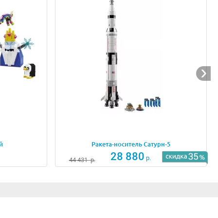
 географические карты, картина, секстант,
 очень приглянулось пауку, который решил тут
можно очутиться в рабочем кабинете. Чтобы его как
очный пол, стол с выдвижными ящиками, стул,
угом и рассмотреть все окрестности. Спереди сделано
бристого петушка.
й
Ракета-носитель Сатурн-5
шка, 3 чайки, рыбы, крабы и раки.
28 880
р.
44 431
р.