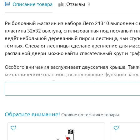
Описание товара
Отзывы
9
Рыболовный магазин из набора Лего 21310 выполнен с 
пластина 32х32 выступа, стилизованная под песчаный п
ведёт небольшой деревянный пирс и лестница, чьи ступ
тёмных. Слева от лестницы сделано крепление для масс
распашной двери можно найти спасательный круг и граф
Особого внимания заслуживает двускатная крыша. Также
металлические пластины, выполняющие функцию заплат
интерьер магазина. Также можно распахнуть заднюю сте
Внутри, слева от главного входа располагается прилаво
наличные деньги. Вдоль стены сделаны стеллажи с това
наборы приманок.
Обратите внимание!
Схожие по тематике товары:
Центральное место в магазине отведено более сложном
спасательный жилет, а также ремонтный инвентарь.