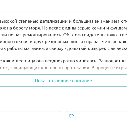
высокой степенью детализации и большим вниманием к т
ляж на берегу моря. На песке видны серые камни и фундам
ени не раз ремонтировались. Об этом свидетельствуют св
ивного якоря и двух резиновых шин, а справа - четыре к
ик работы магазина, а сверху - дощатый козырёк с вывеск
 как и лестница она неоднократно чинилась. Разноцветны
ок, защищающих кровлю от протекания. В процессе игры 
ну и получить доступ ко всем потайным уголкам помещени
Показать полное описание
к. На нём поставлен кассовый аппарат, кружка, бутылка и 
рами, среди которых есть удочки, спиннинги, гарпуны, вё
у оборудованию. На специальных подставках размещены 3 