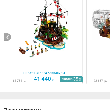
На стенах магазина можно встретить множество интересн
спасательные круги и цепь с бакеном. Под полом дома 
поселиться и сплести огромную паутину.
Из магазина существует проход в сторожевую вышку. Уз
следует рассмотреть, можно снять верхнюю часть вышк
настольную зелёную лампу, газету и лестницу, ведущую
Верхнюю часть вышки окружает деревянный балкон с ба
крепление для штурвала, флага и подзорной трубы, а с
Размер рыболовного магазина составляет
32х25х25 см
.
Пираты Залива Барракуды
В наборе присутствуют 4 минифигурки: капитан, рыбак, 
41 440
р.
63 754
р.
22 667
р.