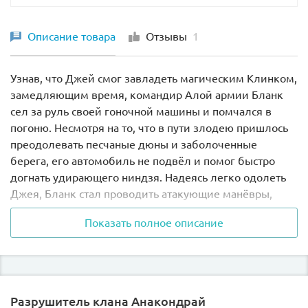
Описание товара
Отзывы
1
Узнав, что Джей смог завладеть магическим Клинком,
замедляющим время, командир Алой армии Бланк
сел за руль своей гоночной машины и помчался в
погоню. Несмотря на то, что в пути злодею пришлось
преодолевать песчаные дюны и заболоченные
берега, его автомобиль не подвёл и помог быстро
догнать удирающего ниндзя. Надеясь легко одолеть
Джея, Бланк стал проводить атакующие манёвры,
направляя на противника длинные и острые клинки.
Показать полное описание
Но он даже не предполагал, что мотоцикл ниндзя
способен трансформироваться в боевую машину,
оборудованную золотыми лезвиями и мощной
спаренной пушкой.
Разрушитель клана Анакондрай
Из деталей набора Лего 70622 Вы сможете собрать