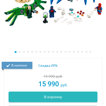
Размер разрушителя Анакондрай в собранном виде
составляет
10х30х16 см
.
Также в наборе Лего 70745 Вы найдёте 2
минифигурки с оружием и детали для создания
огненной катапульты.
В наличии
Скидка 20%
19 990
руб.
15 990
руб.
В корзину