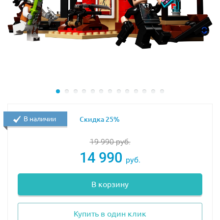
Также в хвостовой части сосредоточено главное
вооружение, состоящее из двух симметричных пушек,
установленных на крыльях, и одной вращающейся
турели, оборудованной самонаводящейся ракетницей.
Размер спидера в собранном виде составляет
8х19х17
см
.
В наборе присутствуют 5 минифигурок с аксессуарами:
2 боевых дроида, офицер службы охраны, его
помощник и начальник охраны капитан Рус Тарпалс.
В наличии
Скидка 25%
19 990
руб.
14 990
руб.
В корзину
Купить в один клик