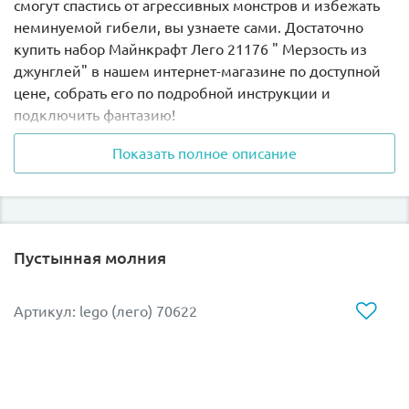
смогут спастись от агрессивных монстров и избежать
неминуемой гибели, вы узнаете сами. Достаточно
купить набор Майнкрафт Лего 21176 " Мерзость из
джунглей" в нашем интернет-магазине по доступной
цене, собрать его по подробной инструкции и
подключить фантазию!
Показать полное описание
Монстр, вызывающий ужас и отвращение, напал на
ученых. Спасаясь от чудовища, они понимают, что это
не единственная опасность в непроходимых джунглях.
Хищная лиана, безумный скелет и агрессивный
микромоб окружают испуганных путешественников!
Пустынная молния
Вся надежда на собственные силы и ловкость. Ещё
можно положиться на Железного голема, способного
сразиться с нечистью на стороне добра.
Артикул: lego (лего) 70622
Монстр коричневого цвета обвит растениями, на
груди у него растет розовый цветок. Ноги и руки
колосса мощные и сильные, способны раздавить даже