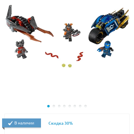
самые крепкие конструкции. Он состоит из
фрагментов древесины и буйной зеленой
растительности. Его большая голова с угрожающе
раскрытой пастью может поворачиваться. Суставы
подвижны, чудовище может принимать различные
позы.
Высота монстра в собранном виде: 15см.
В наборе есть фигурки Археолога, Исследователя,
Скелета, Железного голема и Крипера.
Хищная лиана имеет подвижные соединения и может
дотянуться до своих жертв, не сходя с места. Для
ученых приготовлен ящик с оружием.
Замершие от ужаса ученые смотрят на монстра,
выходящего из глубины леса. Они ещё не знают, что
В наличии
Скидка 30%
их подстерегает плотоядная лиана, неподалеку
бродит безумный скелет, пускающий стрелы во всех