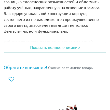
границы человеческих возможностей и облегчить
работу учёных, направленную на освоение космоса.
Благодаря уникальной конструкции корпуса,
состоящего из новых элементов преимущественно
серого цвета, экзоскелет выглядит не только
фантастично, но и функционально.
Кабина астронавта, предназначенная для одной
Показать полное описание
минифигурки, усилена дополнительным трубчатым
каркасом, повышающим безопасность. Верхняя часть
туловища сконструирована таким образом, чтобы в
точности повторять движения человеческого тела.
Обратите внимание!
Схожие по тематике товары:
Плечи и локти сгибаются и разгибаются, кисти рук
вращаются, а пальцы сжимаются и разжимаются.
Нижние конечности также состоят из сложной
системы шарниров, позволяющих фиксировать
положение экзоскелета в пространстве. Суставы
бёдер, коленей и лодыжек подстраиваются под