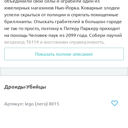
объединили свои силы и ограбили один из
ювелирных магазинов Нью-Йорка. Коварные злодеи
успели скрыться от полиции и спрятать похищенные
бриллианты. Отыскать грабителей в большом городе
не так-то просто, поэтому к Питеру Паркеру приходит
на помощь Человек-паук из 2099 года. Собери паучий
вездеход 76114 и восстанови справедливость.
Показать полное описание
Восемь лап паучьего вездехода 76114 из серии Super
Heroes имитируют движения настоящего паука.
Каждая его лапа сопряжена с остальными, поэтому
при движении робота задействованы все конечности.
Паучий вездеход оснащен двумя пушками, одна из
Дроиды-Убийцы
которых стреляет паутиной, а вторая - пауками.
Собирается робот из деталей красного и синего
цветов, как и костюм Питера Паркера.
Артикул: lego (лего) 8015
Спасаясь от погони, Стервятник хотел улететь. Для
этого он воспользовался подвижными крыльями с