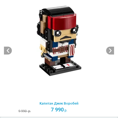
символ LEGO BrickHeadz.
При желании можно создать целую коллекцию
персонажей из Лего Фильма, объединив Бэтмена с
Бэтгёрл
(Лего 41586),
Робином
(Лего 41587) и
Джокером
(Лего 41588).
Следует отметить, что стандартная конструкция всех
фигурок BrickHeadz, состоящая из массивного торса и
огромной головы, позволяет неоднократно
переделывать героев, создавая собственных
фантастических персонажей с уникальными
сверхспособностями.
Капитан Джек Воробей
7 990
р.
9 990
р.