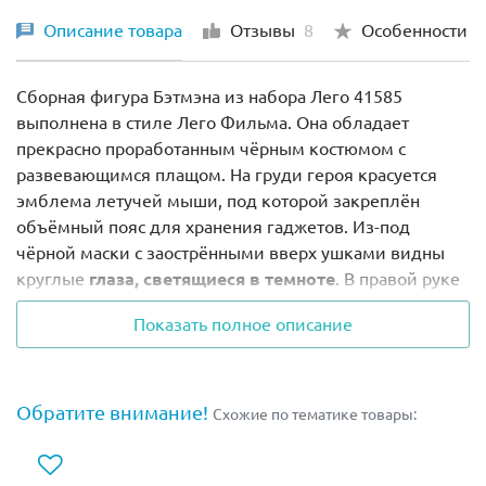
Описание товара
Отзывы
8
Особенности
Сборная фигура Бэтмэна из набора Лего 41585
выполнена в стиле Лего Фильма. Она обладает
прекрасно проработанным чёрным костюмом с
развевающимся плащом. На груди героя красуется
эмблема летучей мыши, под которой закреплён
объёмный пояс для хранения гаджетов. Из-под
чёрной маски с заострёнными вверх ушками видны
круглые
глаза, светящиеся в темноте
. В правой руке
Бэтмен держит бэтаранг, который обязательно
Показать полное описание
пригодится для сражений с преступниками.
Высота сборной фигуры составляет
7 см
.
Обратите внимание!
Схожие по тематике товары:
В комплект входит демонстрационная панель,
размером
4х4х1 см
. На ней размещён
индивидуальный серийный номер персонажа и