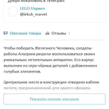
Добро пожаловать в Телеграм:
LEGO Марвел
@lekub_marvel
Описание товара
Отзывы
1
Чтобы победить Железного Человека, солдаты-
роботы Альтрона решили воспользоваться своим
уникальным летательным аппаратом. Его корпус
выполнен из серо-чёрных деталей с добавлением
голубых элементов.
Центральное место в конструкции отведено кабине
пилота, предназначенной для одного офицера.
Управляя самолётом, офицер разделяет своё
Показать полное описание
туловище на две части, становясь единым целым с
бортовым компьютером. За кабиной пилота спрятан