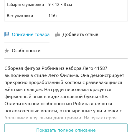
Габариты упаковки
9 × 12 × 8 см
Вес упаковки
116 г
Описание товара
Добавить отзыв
Особенности
Сборная фигура Робина из набора Лего 41587
выполнена в стиле Лего Фильма. Она демонстрирует
прекрасно проработанный костюм с развевающимся
жёлтым плащом. На груди персонажа красуется
фирменный знак в виде заглавной буквы «R».
Отличительной особенностью Робина являются
всклокоченные волосы, оттопыренные уши и очки с
большими круглыми диоптриями. На руках героя
надеты зелёные перчатки, а на ногах – ярко-красные
Показать полное описание
гетры.