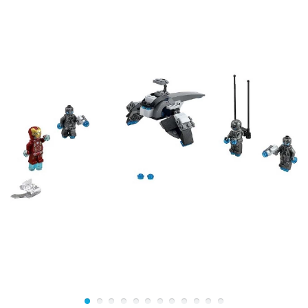
Капитаном Америка
(Лего 41589),
Чёрной вдовой
(Лего 41591) и
Халком
(Лего 41592).
Следует отметить, что стандартная конструкция всех
фигурок BrickHeadz, состоящая из массивного торса и
огромной головы, позволяет неоднократно
переделывать героев, создавая собственных
фантастических персонажей с уникальными
сверхспособностями.