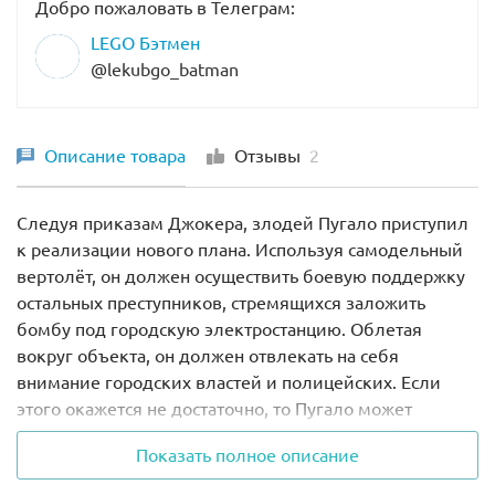
Добро пожаловать в Телеграм:
LEGO Бэтмен
@lekubgo_batman
Описание товара
Отзывы
2
Следуя приказам Джокера, злодей Пугало приступил
к реализации нового плана. Используя самодельный
вертолёт, он должен осуществить боевую поддержку
остальных преступников, стремящихся заложить
бомбу под городскую электростанцию. Облетая
вокруг объекта, он должен отвлекать на себя
внимание городских властей и полицейских. Если
этого окажется не достаточно, то Пугало может
воспользоваться своим главным оружием – Газом
Показать полное описание
Страха. Скинув контейнеры с газом вниз, он заставит
жителей испугаться так сильно, что уже никому не