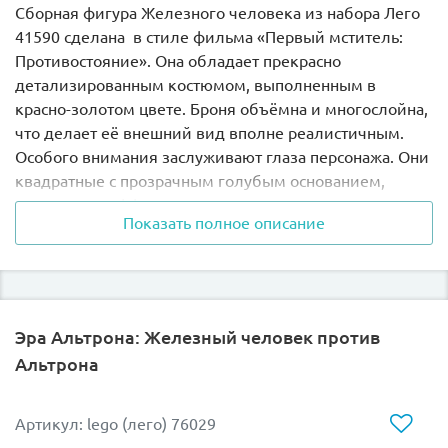
Сборная фигура Железного человека из набора Лего
41590 сделана в стиле фильма «Первый мститель:
Противостояние». Она обладает прекрасно
детализированным костюмом, выполненным в
красно-золотом цвете. Броня объёмна и многослойна,
что делает её внешний вид вполне реалистичным.
Особого внимания заслуживают глаза персонажа. Они
квадратные с прозрачным голубым основанием,
создающим эффект подсветки.
Показать полное описание
Высота сборной фигуры составляет
7 см
.
В комплект входит демонстрационная панель,
размером
4х4х1 см
. На ней размещён
Эра Альтрона: Железный человек против
индивидуальный серийный номер персонажа и
Альтрона
символ LEGO BrickHeadz.
При желании можно собрать целую коллекцию
Артикул: lego (лего) 76029
Мстителей, объединив Железного человека с