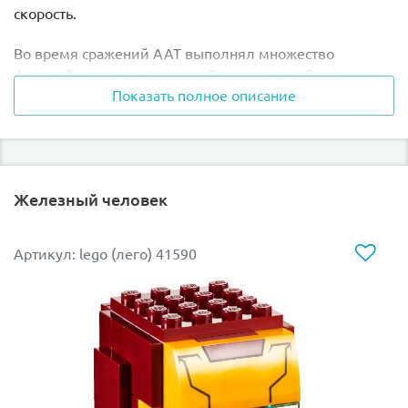
скорость.
Во время сражений ААТ выполнял множество
функций, начиная от огневой поддержки более
Показать полное описание
крупных боевых единиц и заканчивая тотальным
уничтожением противника. Вооружение было
представлено тяжёлыми противопехотными пушками
и мощным противотанковым орудием,
расположенным на вращающейся башне.
Железный человек
Также в наборе Вы найдёте минифигурку дроида-
пилота.
Артикул: lego (лего) 41590