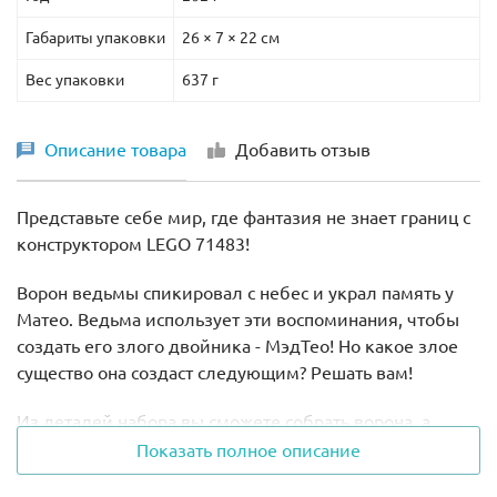
Габариты упаковки
26 × 7 × 22 см
Вес упаковки
637 г
Описание товара
Добавить отзыв
Представьте себе мир, где фантазия не знает границ с
конструктором LEGO 71483!
Ворон ведьмы спикировал с небес и украл память у
Матео. Ведьма использует эти воспоминания, чтобы
создать его злого двойника - МэдТео! Но какое злое
существо она создаст следующим? Решать вам!
Из деталей набора вы сможете собрать ворона, а
затем перестроить его в волка или фигурку
Показать полное описание
Думблоба, тёмного двойника Зи-Блоба.