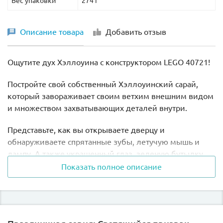
Вес упаковки
274 г
Описание товара
Добавить отзыв
Ощутите дух Хэллоуина с конструктором LEGO 40721!
Постройте свой собственный Хэллоуинский сарай,
который завораживает своим ветхим внешним видом
и множеством захватывающих деталей внутри.
Представьте, как вы открываете дверцу и
обнаруживаете спрятанные зубы, летучую мышь и
лампу. А также украшенный глаз, зеленую бутылку,
черный сосуд и старое дерево. Каждая деталь
Показать полное описание
добавляет свою изюминку и делает сборку еще
более увлекательной.
В комплект входит минифигурка Скелета, которая