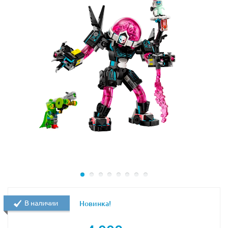
моделей – все это можно с набором Лего 40630.
Высота фигурок из Lego 40630 с подставкой в
собранном виде:
Фродо Бэггинс – 8 см;
Голлум – 5 см.
В наличии
Новинка!