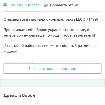
Описание товара
Добавить отзыв
Отправьтесь в мир грез с конструктором LEGO 71479!
Представьте себе: Ворон украл воспоминание, и
теперь Зои нужна ваша помощь, чтобы вернуть его!
Из деталей набора вы сможете собрать 3 различные
модели:
- фигурку кошки
Показать полное описание
- потрясающий катбайк на колесах
- скоростную игрушечную кошку с турбонаддувом
Катбайк преследует ворона, а игрушечный кот
Дрейф и Ворон
отбивается от него. Какой путь выберете вы?