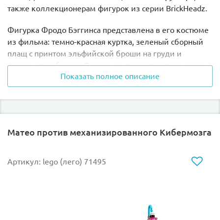
также коллекционерам фигурок из серии BrickHeadz.
Фигурка Фродо Бэггинса представлена в его костюме
из фильма: темно-красная куртка, зеленый сборный
плащ с принтом эльфийской броши на груди и
коричневые брюки. В руках он держит кольцо и меч.
Показать полное описание
Фигурка Голлума немного меньше, чем Фродо. Как
киногерой, персонаж из кубиков Лего носит
набедренную повязку, а в руке держит свое любимое
лакомство – рыбу.
Матео против механизированного Кибермозга
Как и все фигурки серии BrickHeadz, данные герои
снабжены индивидуальными черными подставками
Артикул: lego (лего) 71495
для демонстрации.
Разыгрывать любимые моменты из фильмов или
книг, придумать новые приключения для героев или
поставить фигурки на полку в свою коллекцию